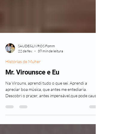
SAUDE&LIVROS Fomm
22 de fev.
39 min de leitura
Histórias de Muher
Mr. Virounsce e Eu
Na Virouns, aprendi tudo o que sei. Aprendi a
apreciar boa música, que antes me entediaria.
Descobri o prazer, antes impensável,que pode causar
a emoção transmitida pelo verdadeiro artista em sua
obra. Aprendi cinema, teatro, literatura, escultura,
pintura... Porque tudo isso fazia parte de nossas
vidas e tudo isso foi despertando em mim o gosto