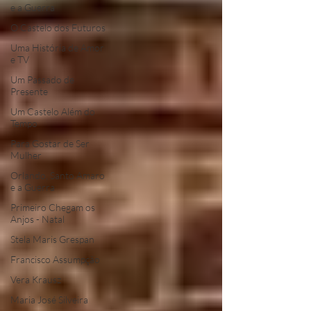
e a Guerra
O Castelo dos Futuros
Uma História de Amor
e TV
Um Passado de
Presente
Um Castelo Além do
Tempo
Para Gostar de Ser
Mulher
Orlando, Santo Amaro
e a Guerra
Primeiro Chegam os
Anjos - Natal
Stela Maris Grespan
Francisco Assumpção
Vera Krausz
Maria José Silveira