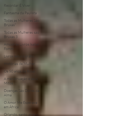
Recordar É Viver
Fantasma da Paulista
Todas as Mulheres São
Bruxas"
Todas as Mulheres são
Bruxas 3
Amostras Livros Isabel
Fomm
Livros leitura grátis
Histórias de Mulher
Os 50 anos da Rosa
A menstruação e seus
Mitos
Doenças São Dores da
Alma
O Amor Me Esperava
em África
Orlando, santo amaro