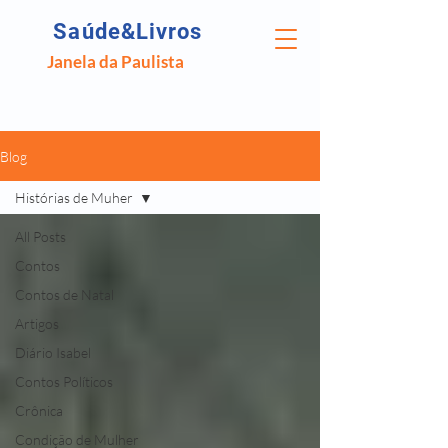
Saúde&Livros
Janela da Paulista
Blog
Histórias de Muher
All Posts
Contos
Contos de Natal
Artigos
Diário Isabel
Contos Políticos
Crônica
Condição de Mulher