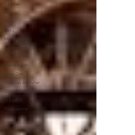
Revistas
Poemas
Alvan
Zedu
Mauro Fisberg
Zé Reynaldo
Jornais
Riechelmann
Artur Dzik
Histórias de Muher
Dr. Lafayette Lage
O Espelho
Paulo Jatene