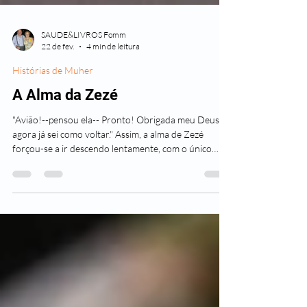
SAUDE&LIVROS Fomm
22 de fev.
4 min de leitura
Histórias de Muher
A Alma da Zezé
"Avião!--pensou ela-- Pronto! Obrigada meu Deus,
agora já sei como voltar." Assim, a alma de Zezé
forçou-se a ir descendo lentamente, com o único
objetivo de localizar o aeroporto e poder seguir o
avião que traria seu corpo de volta ao lar. Ah...ali
estava, aquela pista longa, a oeste, só poderia ser o
aeroporto...