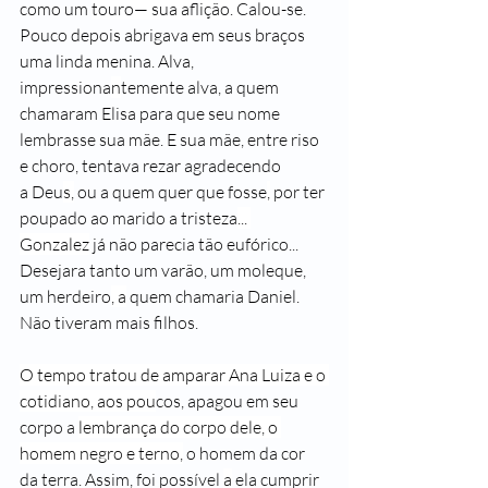
como um 
touro— sua aflição. Calou
-se. 
Pouco depois abrigava em seus braços 
uma linda menina. Alva, 
impressiona
n
temente alva, a quem 
chamaram Elisa para que seu nome 
lembrasse sua mãe. E sua mãe, entre riso 
e choro, tentava re­zar agradecendo 
a
 Deu
s,
 ou a quem quer que fosse
,
 por ter 
poupado ao marido a tristeza
... 
Gonzalez
 já não parecia tão eufórico... 
D
esejara tanto um varão, um moleque, 
um herdeiro
, a
 quem chamaria Daniel.
Não tiveram mais filhos.
O tempo tratou de amparar Ana Luiza e o 
cotidiano, aos pou
cos, apagou em seu 
corpo a 
lembrança do corpo dele, o 
homem negro e terno,
 o homem da cor 
da terra. Assim, foi possível 
a
 ela cumprir 