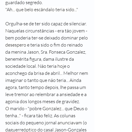
guardado segredo.
"
Ah
... que belo escândalo teria sido..."
Orgulha-se de ter sido capaz de silenciar. 
N
aquelas circunstâncias - era tão 
j
ovem - 
bem poderia ter-se deixado dominar pelo 
desespero
 e teria sido o fim do reinado 
da menina Jason, Sra. 
F
onseca Gonza
l
ez, 
benemérita figura, dama ilustre da 
sociedade local. Não teria 
ho
je o 
aconchego da brisa de abril.
..
 Melhor nem 
imaginar o tanto que não teria... Ainda 
agora, tanto tempo depois, lhe passa um 
leve tremor ao relembrar a ansiedade e a 
agonia dos longos meses de gravidez. 
O
 marido - "pobre 
Gonzalez...
 que Deus o 
tenha
..."
 - ficara tão feliz. As colunas 
sociais do pequeno jornal 
anunciavam 
(o 
daguerre
óptico
 do casal Jason-Gonzales 