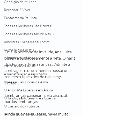
Condição de Mulher
Recordar É Viver
Fantasma da Paulista
Todas as Mulheres São Bruxas"
Todas as Mulheres são Bruxas 3
Amostras Livros Isabel Fomm
Livros leitura grátis
De sua p
oltrona de inválida, Ana Luiza 
observa cuidadosamente a neta. O
 nariz 
Histórias de Mulher
dos Fonseca. Mas as ancas... Admit
e a 
Os 50 anos da Rosa
contragosto que a menina possui um 
A menstruação e seus Mitos
remelexo típico dos da raça negra. 
Doenças São Dores da Alma
Pretos...
O Amor Me Esperava em África
Le
mbranças passeiam pe­lo céu azul, 
Orlando, santo amaro e a Guerra
pardas lembranças... 
O Castelo dos Futuros
Ainda que não quisesse,
 havia muito 
Uma História de Amor e TV