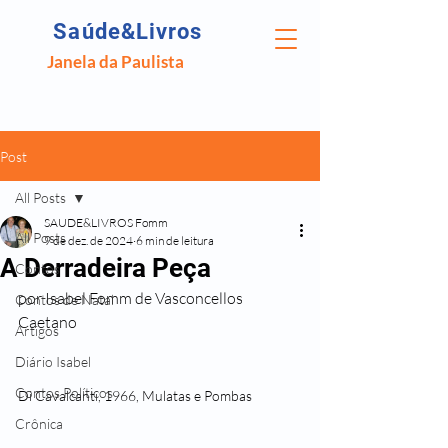
Saúde&Livros
Janela da Paulista
Post
All Posts
SAUDE&LIVROS Fomm
All Posts
9 de dez. de 2024
6 min de leitura
A Derradeira Peça
Contos
por Isabel Fomm de Vasconcellos 
Contos de Natal
Caetano
Artigos
Diário Isabel
Contos Políticos
Di Cavalcanti, 1966, Mulatas e Pombas
Crônica