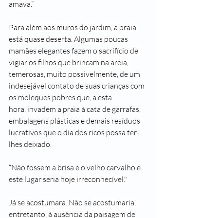
amava.”
P
ara além aos muros do jardim, a praia 
está quase deserta. Algumas poucas 
mamães 
elegantes fazem 
o sacrifício de 
vigiar os filhos que brincam na areia, 
temerosas, muito possivelmente,
 de um 
indesejável
 contato de suas crianças com 
os moleques pobres que, a esta 
hora
,
 invadem a praia 
à 
cata de garrafas, 
embalagens plásticas e demais re­síduos 
lucrativos que o dia dos ricos possa ter-
lhes 
deixado.
“Não fossem a brisa e o velho carvalho e 
este lugar seria 
hoje irreconhecível."
Já se acostumara. Não
 se 
acostumaria, 
entretanto, à ausência da paisagem
 de 