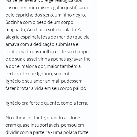
Na venerável árvore 
genealógica dos 
Jason, nenhum mísero ga
lho 
justificaria, 
pelo
 capricho dos gens, um filho negro. 
Sozinha com o peso de um corpo 
magoado, 
An
a Luiza s
ofreu calada. A 
alegria espalha
fatosa do marido (que ela 
amava com a dedicação 
s
ubmissa e 
conformada das mulheres de seu tempo 
e de sua c
l
asse) vinha apenas agravar
-
lhe 
a dor e, maior a dor, maior também a 
certeza de que 
Ignácio, somente 
Ignácio
 e seu amor animal, pudessem 
fazer 
b
rotar a vida em seu corpo pálido.
Ignácio era forte e quente, como a terra.
No último instante, quando as dores 
eram quase insuportá­veis, pensou em 
dividir com a parteira - uma polaca forte 