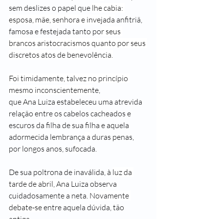
sem deslizes o papel que 
lhe cabia: 
esposa, mãe, senhora e invejada
 anfitriã, 
famosa e feste
j
ada tanto po
r seus 
brancos aristocracismos quanto por seus 
discretos atos de benevolência.
Foi timidamente, talvez no princípio 
mesmo inconscientemen
te, 
que
 Ana
 Luiza estabeleceu uma atrevida 
relação entre os cabelos ca­cheados e 
escuros da filha de sua filha e aquela 
adormecida lembrança
 a
 duras penas, 
por longos anos, su
fo
cada.
De sua poltrona de inaválida, 
à 
luz da 
tarde de abril, Ana
 Luiza observa 
cuidadosamente a neta. 
Novamente 
debate-se
 entre aquela dúvida, tão 