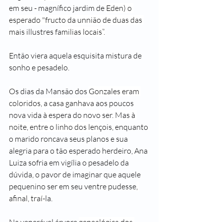
em seu - magnífico jardim de 
Eden) o 
esperado "fructo da unnião de duas das 
ma
is illustres fa
milias locais”.
E
ntão viera aquela esquisita mistura de 
sonho e pesadelo.
O
s dias da Mansão dos 
Gonzales eram 
coloridos, a casa ganhava
 aos pou
cos 
nova vida 
à espera do novo ser. Mas à 
noite, entre o linho dos len
çois, enquanto 
o marido roncava seus planos e sua 
alegria para o tão esperado herdeiro, Ana 
Luiza sofria em vigília o pesadelo da 
dúvida, o pavor de imaginar que aquele 
pequenino ser em seu ventre pudesse
, 
afinal, traí-
la.