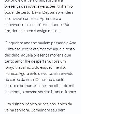
outono e o inverno, substituía
m
 a 
presença das 
jovens gerações, tinham o 
poder de perturbá-la. Depois
 aprendera 
a conviver com eles. Aprendera a 
conviver com seu próprio mundo. Por 
fim, dera-se bem consigo mesma.
Cinquenta
 anos se haviam passado e Ana 
Luiza esquecera até mesmo aquele rosto 
decidido, aquela presença morena que 
tanto a
m
or lhe despertara. 
Fora um 
longo trabalho, o do esquecimento.  
Irônico. Agora ei-lo
 de volta, ali, revivido 
no corpo da neta. 
O
 mesmo cabelo 
escuro e brilhante, o mesmo olhar de mil 
espelhos, o mesmo sorriso 
branco, franco.
Um risinho irônico brinca nos lábios da 
velha senhora. Come
mora seu bem 