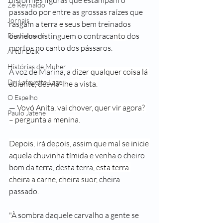
disformes figuras que estampam o 
Zé Reynaldo
passado por entre as grossas raízes que 
Jornais
rasgam a terra
 e seus
 bem treinados 
ouvidos dis
tinguem o contraca
nto
 dos 
Riechelmann
mortos no canto dos pássaros.
Artur Dzik
Histórias de Muher
A voz de Marina, a 
dizer qualquer coisa lá 
Dr. Lafayette Lage
adiante, desvia-lhe a vista.
O Espelho
— 
Vovó Anita, vai chover, quer vir agora? 
Paulo Jatene
– pergunta a menina.
Depois, irá depois, assim que mal se inicie 
aquela chuvinha tímida e venha
 o cheiro 
bom da terra, desta terra
, esta terra 
cheira a carne, cheira suor, 
cheira 
passado.
"À
 sombra daquele carvalho a gente se 