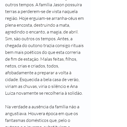
outros tempos
.
 A família Jason possuíra 
terras 
a
 perderem-se de vista naquela 
região. Ho
j
e erguiam-se arranha-céus em 
plena encosta
, destruindo
 a mata, 
agredindo o encanto, a magia, 
de abril. 
Sim
, são ou
tros os tempos. Antes, a 
chegada do outono trazia consigo rituais 
bem mais po
é
ticos do que esta correria 
de 
fim de estação. Malas feitas, fi
lhos, 
netos, crias e criados, todos, 
afobadamente a 
preparar a volta à
cidade. Esquecida a bela casa de verão, 
viriam as 
chuvas
, viria o silêncio e Ana 
Luiza novamente se recolheria à solidão.
Na verdade a ausência da família não a 
angustiava. Houvera época em que os 
fantasmas domésticos que, pelo o 