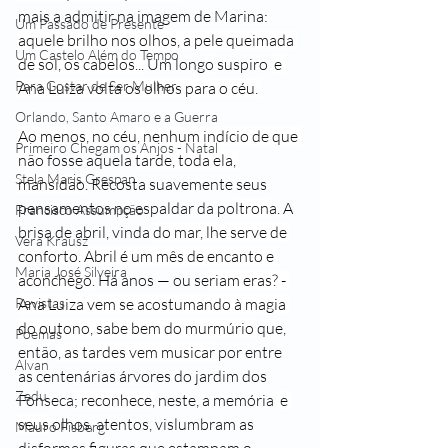
mais a admitir na imagem de Marina: 
Um Passado de Presente
aquele brilho nos olhos, a pele queimada 
Um Castelo Além do Tempo
de sol, os cabelos...
 Um long
o
 suspiro  
e 
Para Gostar de Ser Mulher
Ana Luiza 
volta 
os olhos para o céu. 
Orlando, Santo Amaro e a Guerra
Ao menos, no céu, nenhum indício de que 
Primeiro Chegam os Anjos - Natal
não 
fosse aquela 
tarde, toda ela, 
Stela Maris Grespan
mansidão
. Recosta suavemente seus 
pensamentos no espaldar da po
ltron
a. A 
Francisco Assumpção
brisa de abril, vinda 
do mar, lhe serve de 
Vera Krausz
conforto. Abril é um mês de encanto e 
Maria José Silveira
aconchego.
 Há anos — ou se
riam eras? - 
Revistas
Ana Luiza vem se acostumando à magia 
do outono, sabe bem do murmúrio 
que, 
Poemas
e
n
tão
, 
as tardes vem musicar
 por entre 
Alvan
as centenárias árvores do jardim dos 
Zedu
Fonseca
; reconhece,
 neste, a memória 
 e 
seus
 olhos, aten
tos, vislumbram as 
Mauro Fisberg