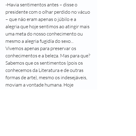
-Havia sentimentos antes – disse o 
presidente com o olhar perdido no vácuo 
– que não eram apenas o júbilo e a 
alegria que hoje sentimos ao atingir mais 
uma meta do nosso conhecimento ou 
mesmo a alegria fugidía do sexo... 
Vivemos apenas para preservar os 
conhecimentos e a beleza. Mas para que? 
Sabemos que os sentimentos (pois os 
conhecemos da Literatura e de outras 
formas de arte), mesmo os indesejáveis, 
moviam a vontade humana. Hoje 
parecemos padecer de ausência de 
vontade. Conselheiro, precisamos da 
autorização!
-Sossegue, presidente, certamente vocês 
a terão.