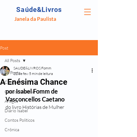
Saúde&Livros
Janela da Paulista
Post
All Posts
SAUDE&LIVROS Fomm
All Posts
22 de fev.
5 min de leitura
A Enésima Chance
Contos
por Isabel Fomm de 
Contos de Natal
Vasconcellos Caetano
Artigos
do livro Histórias de Mulher
Diário Isabel
Contos Políticos
Crônica