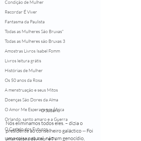
Condição de Mulher
Recordar É Viver
Fantasma da Paulista
Todas as Mulheres São Bruxas"
Todas as Mulheres são Bruxas 3
Amostras Livros Isabel Fomm
Livros leitura grátis
Histórias de Mulher
Os 50 anos da Rosa
A menstruação e seus Mitos
Doenças São Dores da Alma
O Amor Me Esperava em África
O Sudário
Orlando, santo amaro e a Guerra
Nós eliminamos todos eles. – dizia o 
O Castelo dos Futuros
presidente ao conselheiro galáctico -- Foi 
uma coisa natural, não um genocídio, 
Uma História de Amor e TV