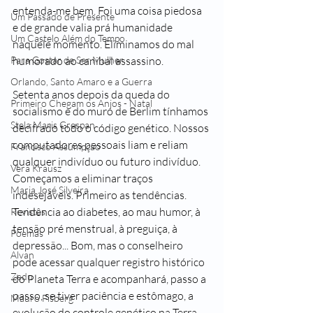
entenda-me bem. Foi uma coisa piedosa 
Um Passado de Presente
e de grande valia prá humanidade 
Um Castelo Além do Tempo
naquele momento. Eliminamos do mal 
Para Gostar de Ser Mulher
humorado ao canibal assassino.
Orlando, Santo Amaro e a Guerra
Setenta anos depois da queda do 
Primeiro Chegam os Anjos - Natal
socialismo e do muro de Berlim tínhamos 
Stela Maris Grespan
decifrado todo o código genético. Nossos 
computadores pessoais liam e reliam 
Francisco Assumpção
qualquer indivíduo ou futuro indivíduo. 
Vera Krausz
Começamos a eliminar traços 
Maria José Silveira
indesejáveis. Primeiro as tendências. 
Tendência ao diabetes, ao mau humor, à 
Revistas
tensão pré menstrual, à preguiça, à 
Poemas
depressão... Bom, mas o conselheiro 
Alvan
pode acessar qualquer registro histórico 
Zedu
do Planeta Terra e acompanhará, passo a 
passo, se tiver paciência e estômago, a 
Mauro Fisberg
evolução do controle genético na Terra. 