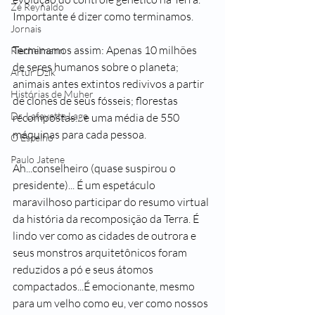
Zé Reynaldo
Importante é dizer como terminamos.
Jornais
Terminamos assim: Apenas 10 milhões 
Riechelmann
de seres humanos sobre o planeta; 
Artur Dzik
animais antes extintos redivivos a partir 
Histórias de Muher
de clones de seus fósseis; florestas 
Dr. Lafayette Lage
recompostas... e uma média de 550 
máquinas para cada pessoa.
O Espelho
Paulo Jatene
Ah...conselheiro (quase suspirou o 
presidente)... É um espetáculo 
maravilhoso participar do resumo virtual 
da história da recomposição da Terra. É 
lindo ver como as cidades de outrora e 
seus monstros arquitetônicos foram 
reduzidos a pó e seus átomos 
compactados...É emocionante, mesmo 
para um velho como eu, ver como nossos 