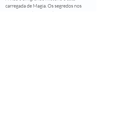
carregada de Magia. Os segredos nos 
cercam, as súbitas revelações nos 
encantam, o inesperado nos assusta e 
nos desperta.
A vida é uma grande aventura. Mas 
vivemos fazendo de conta que não é.
Artigos
Posts Relacionados
Ver tudo