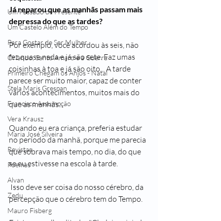
Já reparou que as manhãs passam mais 
Um Passado de Presente
depressa do que as tardes?
Um Castelo Além do Tempo
Para Gostar de Ser Mulher
Por exemplo, você acordou às seis, não 
fez quase nada e já são sete. Faz umas 
Orlando, Santo Amaro e a Guerra
coisinhas à toa e já são oito... A tarde 
Primeiro Chegam os Anjos - Natal
parece ser muito maior, capaz de conter 
Stela Maris Grespan
vários acontecimentos, muitos mais do 
que as manhãs...
Francisco Assumpção
Vera Krausz
Quando eu era criança, preferia estudar 
Maria José Silveira
no período da manhã, porque me parecia 
Revistas
que sobrava mais tempo, no dia, do que 
se eu estivesse na escola à tarde.
Poemas
Alvan
 Isso deve ser coisa do nosso cérebro, da 
Zedu
percepção que o cérebro tem do Tempo. 
Mauro Fisberg