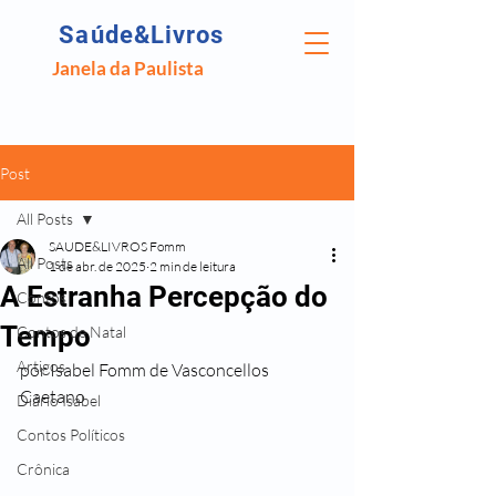
Saúde&Livros
Janela da Paulista
Post
All Posts
SAUDE&LIVROS Fomm
All Posts
1 de abr. de 2025
2 min de leitura
A Estranha Percepção do
Contos
Tempo
Contos de Natal
Artigos
por Isabel Fomm de Vasconcellos 
Caetano
Diário Isabel
Contos Políticos
Crônica