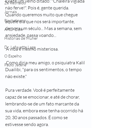
Existe um velho ditado: "Chaleira vigiada 
Zé Reynaldo
não ferve!". Pois é, gente querida. 
Jornais
Quando queremos muito que chegue 
Riechelmann
aquele dia que nos será importante, 
demora um século... Mas a semana, sem 
Artur Dzik
ansiedade, passa voando...
Histórias de Muher
Dr. Lafayette Lage
 A vida é mesmo misteriosa. 
O Espelho
 Como diria meu amigo, o psiquiatra Kalil 
Paulo Jatene
Duailibi, "para os sentimentos, o tempo 
não existe."
Pura verdade. Você é perfeitamente 
capaz de se emocionar, e até de chorar, 
lembrando-se de um fato marcante da 
sua vida, embora esse tenha ocorrido há 
20, 30 anos passados. É como se 
estivesse sendo agora.