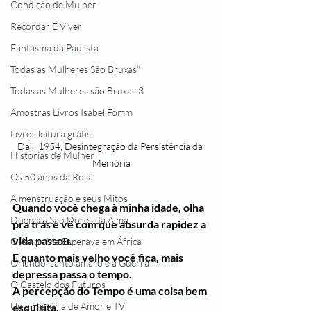
Condição de Mulher
Recordar É Viver
Fantasma da Paulista
Todas as Mulheres São Bruxas"
Todas as Mulheres são Bruxas 3
Amostras Livros Isabel Fomm
Livros leitura grátis
Dali, 1954, Desintegração da Persistência da 
Histórias de Mulher
Memória
Os 50 anos da Rosa
A menstruação e seus Mitos
Quando você chega à minha idade, olha 
Doenças São Dores da Alma
pra trás e vê com que absurda rapidez a 
vida passou. 
O Amor Me Esperava em África
E quanto mais velho você fica, mais 
Orlando, santo amaro e a Guerra
depressa passa o tempo.
O Castelo dos Futuros
A percepção do Tempo é uma coisa bem 
Uma História de Amor e TV
esquisita. 