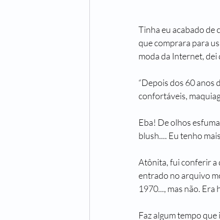
Tinha eu acabado de ch
que comprara para usa
moda da Internet, dei 
“Depois dos 60 anos de
confortáveis, maquiage
Eba! De olhos esfumaç
blush.... Eu tenho mais
Atônita, fui conferir a
entrado no arquivo mo
1970..., mas não. Era 
Faz algum tempo que 