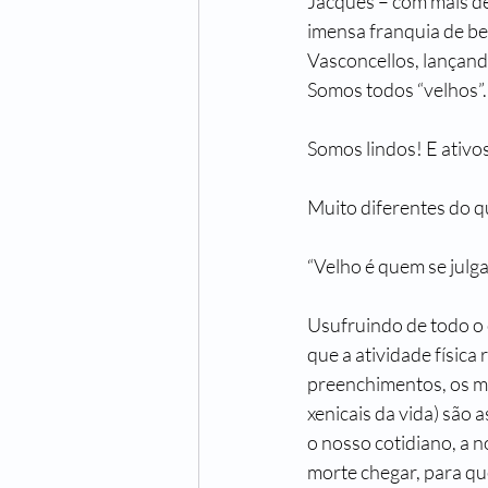
Jacques – com mais de
imensa franquia de be
Vasconcellos, lançand
Somos todos “velhos”.
Somos lindos! E ativo
Muito diferentes do q
“Velho é quem se julga
Usufruindo de todo o
que a atividade física 
preenchimentos, os ma
xenicais da vida) são
o nosso cotidiano, a n
morte chegar, para qu