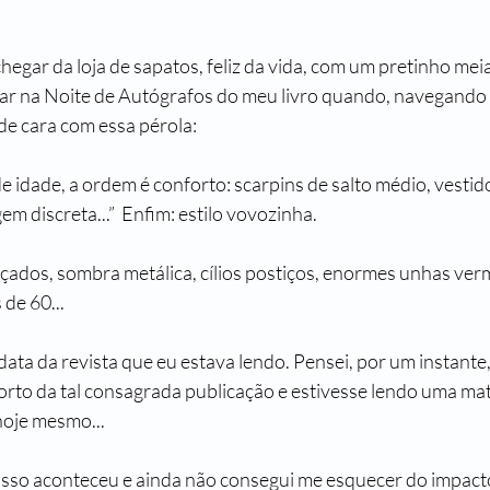
egar da loja de sapatos, feliz da vida, com um pretinho meia 
r na Noite de Autógrafos do meu livro quando, navegando e
de cara com essa pérola:
 idade, a ordem é conforto: scarpins de salto médio, vestido
m discreta...”  Enfim: estilo vovozinha. 
ados, sombra metálica, cílios postiços, enormes unhas verm
 de 60...
 data da revista que eu estava lendo. Pensei, por um instante,
rto da tal consagrada publicação e estivesse lendo uma mat
hoje mesmo...
isso aconteceu e ainda não consegui me esquecer do impact