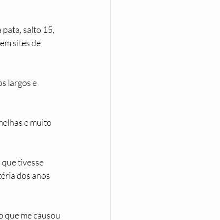
pata, salto 15, 
m sites de 
s largos e 
elhas e muito 
 que tivesse 
éria dos anos 
o que me causou 