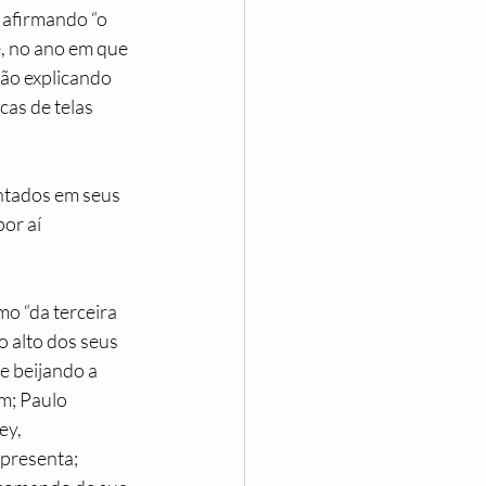
afirmando “o 
, no ano em que 
ão explicando 
as de telas 
ntados em seus 
or aí 
o “da terceira 
 alto dos seus 
e beijando a 
m; Paulo 
y, 
presenta; 