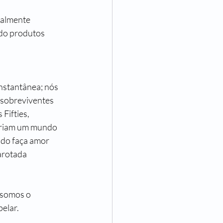
ealmente 
ndo produtos 
nstantânea; nós 
 sobreviventes 
Fifties, 
ueriam um mundo 
 do faça amor 
arotada 
 somos o 
pelar.