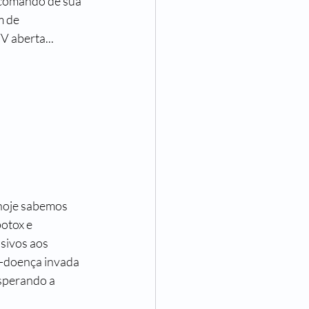
 comando de sua 
 de 
V aberta...
hoje sabemos 
botox e 
sivos aos 
ó-doença invada 
esperando a 