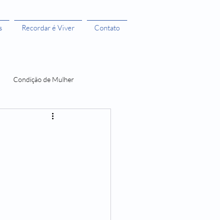
s
Recordar é Viver
Contato
Condição de Mulher
 Bruxas 3
A menstruação e seus Mitos
O Castelo dos Futuros