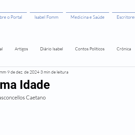
bre o Portal
Isabel Fomm
Medicina e Saúde
Escritore
al
Artigos
Diário Isabel
Contos Políticos
Crônica
omm
9 de dez. de 2024
3 min de leitura
aulista
Todas as Mulheres São Bruxas"
Todas as Mulheres são
ima Idade
asconcellos Caetano
ivros leitura grátis
Histórias de Mulher
Os 50 anos da Rosa
Amor Me Esperava em África
Orlando, santo amaro e a Guerra