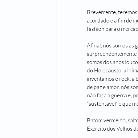
Brevemente, teremos a
acordado e a fim de m
fashion para o mercad
Afinal, nós somos as 
surpreendentemente o
somos dos anos loucos
do Holocausto, a inima
inventamos o rock, a 
de paz e amor, nós som
não faça a guerra e, 
“sustentável” e que mo
Batom vermelho, salto 
Exército dos Velhos d