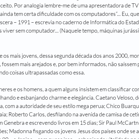
ceito. Por analogia lembre-me de uma apresentadora de TV 
 ainda tem certa dificuldade com os computadores”... Eu, que
cera – 1991 – escrevia no caderno de Informática do Estad
 viver sem computador... (Naquele tempo, máquinas jurássic
ue os mais jovens, dessa segunda década dos anos 2000, mo
, fossem mais arejados e, por bem informados, não saíssem p
ndo coisas ultrapassadas como essa.
heres e os homens, a quem alguns insistem em classificar com
rilhando e esbanjando charme e elegância. Caetano Veloso, do
a, com a autoridade de seu estilo mega perua; Chico Buarqu
ia; Roberto Carlos, desfilando na avenida de camisa de ceti
Genebra e escrevendo livros em 15 dias; Sir Paul McCartne
es; Madonna fisgando os jovens Jesus dos países onde se a