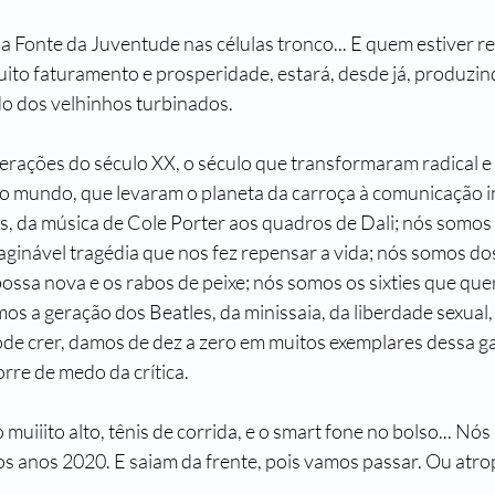
 Fonte da Juventude nas células tronco... E quem estiver r
uito faturamento e prosperidade, estará, desde já, produzi
o dos velhinhos turbinados.
gerações do século XX, o século que transformaram radical e 
 mundo, que levaram o planeta da carroça à comunicação i
, da música de Cole Porter aos quadros de Dali; nós somos
ginável tragédia que nos fez repensar a vida; nós somos dos 
bossa nova e os rabos de peixe; nós somos os sixties que q
os a geração dos Beatles, da minissaia, da liberdade sexual,
pode crer, damos de dez a zero em muitos exemplares dessa g
rre de medo da crítica.
muiiito alto, tênis de corrida, e o smart fone no bolso... Nós
os anos 2020. E saiam da frente, pois vamos passar. Ou atro