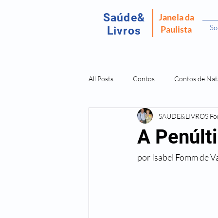
Saúde&
Janela da
So
Paulista
Livros
All Posts
Contos
Contos de Nat
SAUDE&LIVROS F
Recordar É Viver
Fantasma da P
A Penúlt
por Isabel Fomm de V
Amostras Livros Isabel Fomm
L
Doenças São Dores da Alma
O 