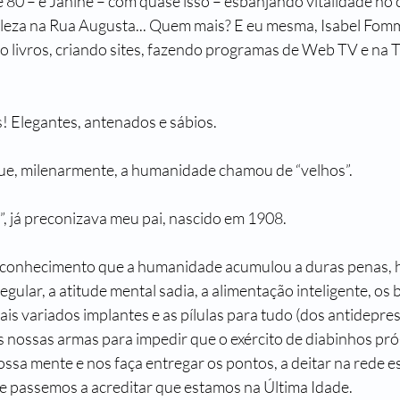
 80 – e Janine – com quase isso – esbanjando vitalidade no
leza na Rua Augusta... Quem mais? E eu mesma, Isabel Fomm
o livros, criando sites, fazendo programas de Web TV e na T
s! Elegantes, antenados e sábios.
ue, milenarmente, a humanidade chamou de “velhos”.
”, já preconizava meu pai, nascido em 1908.
 conhecimento que a humanidade acumulou a duras penas, 
regular, a atitude mental sadia, a alimentação inteligente, os 
is variados implantes e as pílulas para tudo (dos antidepres
 as nossas armas para impedir que o exército de diabinhos pr
ossa mente e nos faça entregar os pontos, a deitar na rede 
e passemos a acreditar que estamos na Última Idade.