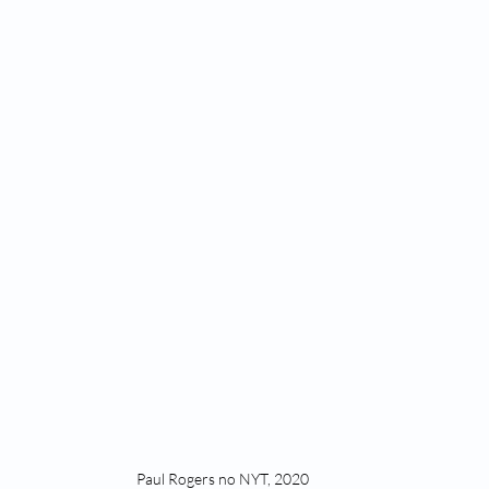
Passado de Presente
Um Castelo Além do Tempo
Para Gostar
Primeiro Chegam os Anjos - Natal
Stela Maris Grespan
Fra
Paul Rogers no NYT, 2020