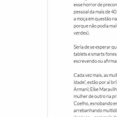
esse horror de precon
pessoal da mais de 40
a moça em questão nas
porque não podia mais
verdes).
Seria de se esperar q
tablets e smarts fones
escrevendo ou afirma
Cada vez mais, as mul
idade”, estão por aí b
Armani; Elke Maravilh
mulher de outro na pra
Coelho, esnobando em 
arrebanhando multidõ