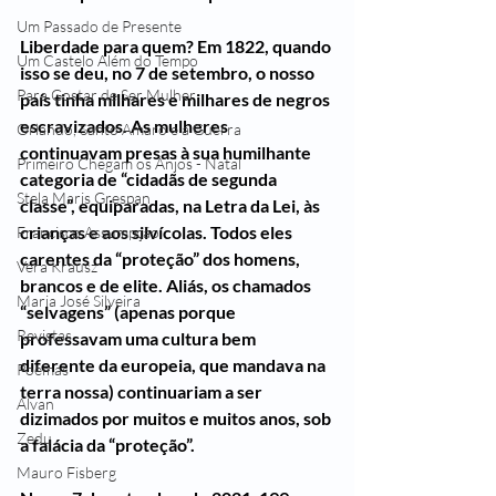
Um Passado de Presente
Liberdade para quem? Em 1822, quando 
Um Castelo Além do Tempo
isso se deu, no 7 de setembro, o nosso 
Para Gostar de Ser Mulher
país tinha milhares e milhares de negros 
escravizados. As mulheres 
Orlando, Santo Amaro e a Guerra
continuavam presas à sua humilhante 
Primeiro Chegam os Anjos - Natal
categoria de “cidadãs de segunda 
Stela Maris Grespan
classe”, equiparadas, na Letra da Lei, às 
crianças e aos silvícolas. Todos eles 
Francisco Assumpção
carentes da “proteção” dos homens, 
Vera Krausz
brancos e de elite. Aliás, os chamados 
Maria José Silveira
“selvagens” (apenas porque 
Revistas
professavam uma cultura bem 
diferente da europeia, que mandava na 
Poemas
terra nossa) continuariam a ser 
Alvan
dizimados por muitos e muitos anos, sob 
Zedu
a falácia da “proteção”.
Mauro Fisberg