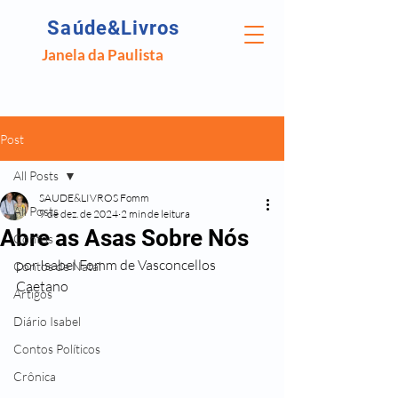
Saúde&Livros
Janela da Paulista
Post
All Posts
SAUDE&LIVROS Fomm
All Posts
9 de dez. de 2024
2 min de leitura
Abre as Asas Sobre Nós
Contos
por Isabel Fomm de Vasconcellos 
Contos de Natal
Caetano
Artigos
Diário Isabel
Contos Políticos
Crônica