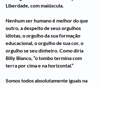
Liberdade, com maiúscula.
Nenhum ser humano é melhor do que 
outro, a despeito de seus orgulhos 
idiotas, o orgulho da sua formação 
educacional, o orgulho de sua cor, o 
orgulho se seu dinheiro. Como diria 
Billy Blanco, “o tombo termina com 
terra por cima e na horizontal.”
Somos todos absolutamente iguais na 
hora da Morte.
Seres humanos, animais, árvores, 
insetos. Nada, sobre a Terra, perdura. 
Tudo morre e se transforma.
Bastaria a consciência disso para nos 