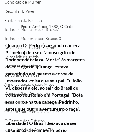
Condição de Mulher
Recordar É Viver
Fantasma da Paulista
Pedro Américo, 1888, O Grito
Todas as Mulheres São Bruxas"
Todas as Mulheres são Bruxas 3
Quando D. Pedro (que ainda não era 
Amostras Livros Isabel Fomm
Primeiro) deu seu famoso grito de 
Livros leitura grátis
“Independência ou Morte” às margens 
Histórias de Mulher
do córrego do Ipiranga, estava 
garantindo a si mesmo a coroa de 
Os 50 anos da Rosa
Imperador, coisa que seu pai, D. João 
A menstruação e seus Mitos
VI, dissera a ele, ao sair do Brasil de 
Doenças São Dores da Alma
volta ao seu Reino em Portugal: “Bota 
essa coroa na tua cabeça, Pedrinho, 
O Amor Me Esperava em África
antes que outro aventureiro o faça”.
Orlando, santo amaro e a Guerra
O Castelo dos Futuros
Liberdade! O Brasil deixava de ser 
colônia para virar um Império.
Uma História de Amor e TV