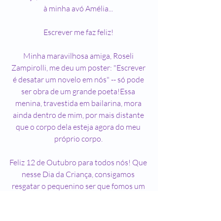
à minha avó Amélia... 
Escrever me faz feliz! 
Minha maravilhosa amiga, Roseli 
Zampirolli, me deu um poster: "Escrever 
é desatar um novelo em nós" -- só pode 
ser obra de um grande poeta!Essa 
menina, travestida em bailarina, mora 
ainda dentro de mim, por mais distante 
que o corpo dela esteja agora do meu 
próprio corpo. 
Feliz 12 de Outubro para todos nós! Que 
nesse Dia da Criança, consigamos 
resgatar o pequenino ser que fomos um 
dia, cruéis muitas vezes, mas virgens das 
grandes dores do mundo!