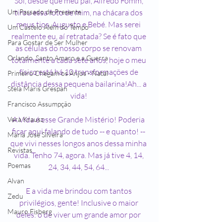
Sol, desde que meu pai, Alfredo Fomm, 
tirou essa foto de mim, na chácara dos 
Um Passado de Presente
meus tios, Augusto e Bebé. Mas serei 
Um Castelo Além do Tempo
realmente eu, aí retratada? Se é fato que 
Para Gostar de Ser Mulher
as células do nosso corpo se renovam 
Orlando, Santo Amaro e a Guerra
totalmente a cada sete anos, hoje o meu 
físico está há 10 transformações de 
Primeiro Chegam os Anjos - Natal
distância dessa pequena bailarina!Ah... a 
Stela Maris Grespan
vida! 
Francisco Assumpção
A Vida é esse Grande Mistério! Poderia 
Vera Krausz
ficar aqui falando de tudo -- e quanto! -- 
Maria José Silveira
que vivi nesses longos anos dessa minha 
Revistas
vida. Tenho 74, agora. Mas já tive 4, 14, 
Poemas
24, 34, 44, 54, 64... 
Alvan
E a vida me brindou com tantos 
Zedu
privilégios, gente! Inclusive o maior 
Mauro Fisberg
deles: o de viver um grande amor por 