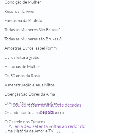
Condição de Mulher
Recordar É Viver
Fantasma da Paulista
Todas as Mulheres São Bruxas"
Todas as Mulheres são Bruxas 3
Amostras Livros Isabel Fomm
Livros leitura grátis
Histórias de Mulher
Os 50 anos da Rosa
A menstruação e seus Mitos
Doenças São Dores da Alma
O Amor Me Esperava em África
Sou eu, essa menina. Sete décadas 
depois. 
Orlando, santo amaro e a Guerra
O Castelo dos Futuros
A Terra deu setenta voltas ao redor do 
Uma História de Amor e TV