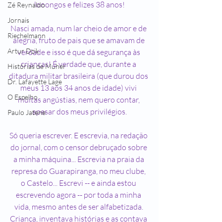
looongos e felizes 38 anos!
Zé Reynaldo
Jornais
Nasci amada, num lar cheio de amor e de 
Riechelmann
alegria, fruto de pais que se amavam de 
Artur Dzik
verdade e isso é que dá segurança às 
crianças! É verdade que, durante a 
Histórias de Muher
ditadura militar brasileira (que durou dos 
Dr. Lafayette Lage
meus 13 aos 34 anos de idade) vivi 
O Espelho
muitas angústias, nem quero contar, 
apesar dos meus privilégios.
Paulo Jatene
Só queria escrever. E escrevia, na redação 
do jornal, com o censor debruçado sobre 
a minha máquina... Escrevia na praia da 
represa do Guarapiranga, no meu clube, 
o Castelo... Escrevi -- e ainda estou 
escrevendo agora -- por toda a minha 
vida, mesmo antes de ser alfabetizada. 
Criança, inventava histórias e as contava 