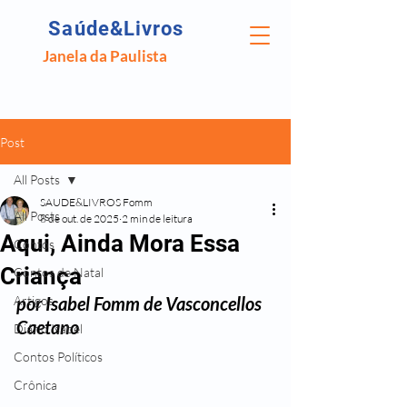
Saúde&Livros
Janela da Paulista
Post
All Posts
SAUDE&LIVROS Fomm
All Posts
8 de out. de 2025
2 min de leitura
Aqui, Ainda Mora Essa
Contos
Criança
Contos de Natal
Artigos
por Isabel Fomm de Vasconcellos 
Caetano
Diário Isabel
Contos Políticos
Crônica