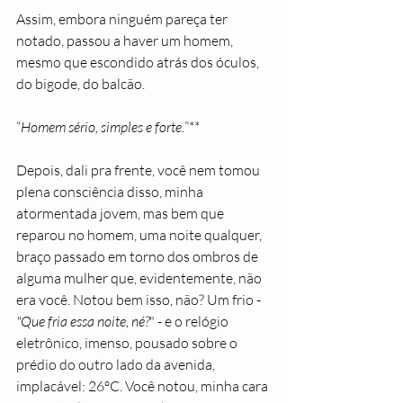
Assim, embora ninguém pareça ter 
notado, passou a haver um homem, 
mesmo que escondido atrás dos óculos, 
do bigode, do balcão.
“
Homem sério, simples e forte.
”**
Depois, dali pra frente, você nem tomou 
plena consciência disso, minha 
atormentada jovem, mas bem que 
reparou no homem, uma noite qualquer, 
braço passado em torno dos ombros de 
alguma mulher que, evidentemente, não 
era você. Notou bem isso, não? Um frio - 
"Que fria essa noite, né?
" - e o relógio 
eletrônico, imenso, pousado sobre o 
prédio do outro lado da avenida, 
implacável: 26ºC. Você notou, minha cara 