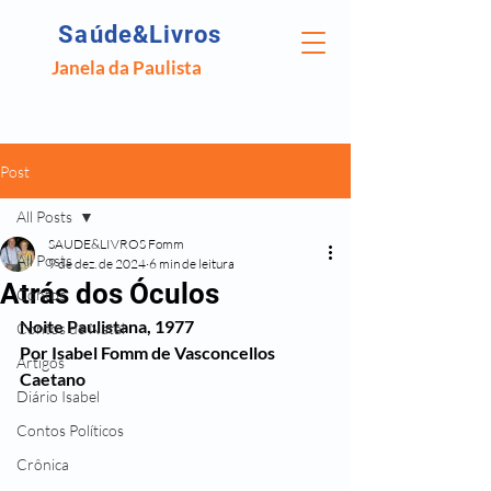
Saúde&Livros
Janela da Paulista
Post
All Posts
SAUDE&LIVROS Fomm
All Posts
9 de dez. de 2024
6 min de leitura
Atrás dos Óculos
Contos
Noite Paulistana, 1977
Contos de Natal
Por Isabel Fomm de Vasconcellos 
Artigos
Caetano
Diário Isabel
Contos Políticos
Crônica