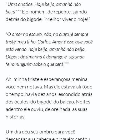
"
Uma chatice. Hoje beija, amanhã não 
beija
"** E o homem, de repente, saindo 
detrás do bigode: “Melhor viver o hoje!”
"O amor no escuro, não, no claro, é sempre 
triste, meu filho, Carlos. Amor é isso que você 
está vendo: hoje beija, amanhã não beija. 
Depois de amanhã é domingo e, segunda 
feira ninguém sabe o que será.”**
Ah, minha triste e esperançosa menina, 
você nem notava. Mas ele estava ali todo 
o tempo, havia dez anos, escondido atrás 
dos óculos, do bigode, do balcão. Noites 
adentro ele ouviu, de orelhada, as suas 
histórias.
Um dia deu seu ombro para você 
descansar sua cabeça e ninguém cantou 