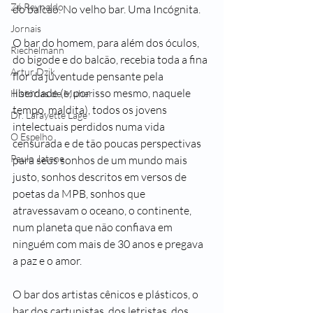
Zé Reynaldo
do balcão. No velho bar. Uma Incógnita.
Jornais
O bar do homem, para além dos óculos, 
Riechelmann
do bigode e do balcão, recebia toda a fina 
Artur Dzik
flor da juventude pensante pela 
liberdade (e, por isso mesmo, naquele 
Histórias de Muher
tempo, maldita), todos os jovens 
Dr. Lafayette Lage
intelectuais perdidos numa vida 
O Espelho
censurada e de tão poucas perspectivas 
Paulo Jatene
para seus sonhos de um mundo mais 
justo, sonhos descritos em versos de 
poetas da MPB, sonhos que 
atravessavam o oceano, o continente, 
num planeta que não confiava em 
ninguém com mais de 30 anos e pregava 
a paz e o amor. 
O bar dos artistas cênicos e plásticos, o 
bar dos cartunistas, dos letristas, dos 