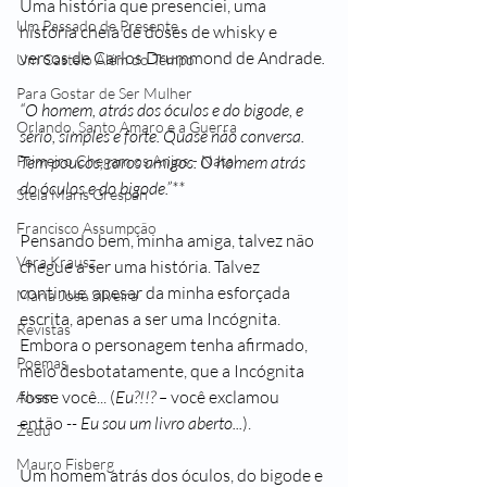
Uma história que presenciei, uma 
Um Passado de Presente
história cheia de doses de whisky e 
versos de Carlos Drummond de Andrade
.
Um Castelo Além do Tempo
Para Gostar de Ser Mulher
“O homem, atrás dos óculos e do bigode, e 
Orlando, Santo Amaro e a Guerra
sério, simples e forte. Quase não conversa. 
Primeiro Chegam os Anjos - Natal
Tem poucos, raros amigos. O homem atrás 
do óculos e do bigode.”**
Stela Maris Grespan
Francisco Assumpção
Pensando bem, minha amiga, talvez não 
Vera Krausz
chegue a ser uma história. Talvez 
continue, apesar da minha esforçada 
Maria José Silveira
escrita, apenas a ser uma Incógnita. 
Revistas
Embora o personagem tenha afirmado, 
Poemas
meio desbotatamente, que a Incógnita 
fosse você... (
Eu?!!? – 
você exclamou 
Alvan
então
 -- Eu sou um livro aberto...
).
Zedu
Mauro Fisberg
Um homem atrás dos óculos, do bigode e 