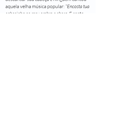
aquela velha música popular: “
Encosta tua 
cabecinha no meu ombro e chora. E conta 
toda a tua mágoa, toda para mim
...” 
Deu seu corpo, para você esquecer-se 
das tantas e tantas carências; sua cama, 
para você curar seus ridículos porres; 
seus ouvidos para você despejar suas 
angústias... E ninguém contou aquele 
final do caçador desmascarando uma 
falsa vovó, o lobo querendo devorar a 
Chapeuzinho.
Não houve final.
“Sério, simples e forte. Um homem atrás dos 
óculos e do bigode.”**