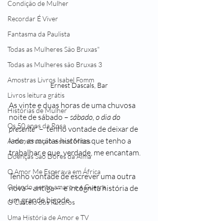
Condição de Mulher
Recordar É Viver
Fantasma da Paulista
Todas as Mulheres São Bruxas"
Todas as Mulheres são Bruxas 3
Amostras Livros Isabel Fomm
Ernest Dascals, Bar
Livros leitura grátis
As vinte e duas horas de uma chuvosa 
Histórias de Mulher
noite de sábado – 
sábado, o dia do 
Os 50 anos da Rosa
presente*
 –  tenho vontade de deixar de 
lado, as muitas histórias que tenho a 
A menstruação e seus Mitos
trabalhar e que, verdade, me encantam. 
Doenças São Dores da Alma
O Amor Me Esperava em África
Tenho vontade de escrever uma outra 
Orlando, santo amaro e a Guerra
nova – antiga --  e incógnita história de 
um grande bigode. 
O Castelo dos Futuros
Uma História de Amor e TV