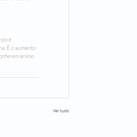
rpo é 
rna. É o aumento 
conferem ânimo 
Ver tudo