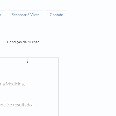
s
Recordar é Viver
Contato
Condição de Mulher
 Bruxas 3
na Medicina, 
A menstruação e seus Mitos
O Castelo dos Futuros
de é o resultado 