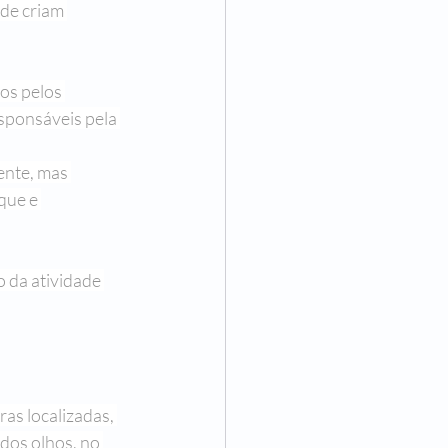
ade criam 
 de Ser Mulher
os pelos 
ncisco Assumpção
esponsáveis pela 
ente, mas 
que e 
 da atividade 
as localizadas, 
dos olhos, no 