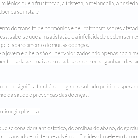
 milênios que a frustração, a tristeza, a melancolia, a ansied
Passado de Presente
Um Castelo Além do Tempo
Para Gostar
doença se instale.
nto do trânsito de hormônios e neurotransmissores afetad
Primeiro Chegam os Anjos - Natal
Stela Maris Grespan
Fra
ess, sabe-se que a insatisfação e a infelicidade podem ser r
 pelo aparecimento de muitas doenças.
 jovem e o belo são super valorizados não apenas socialm
ente, cada vez mais os cuidados com o corpo ganham desta
 corpo significa também atingir o resultado prático esperado
ção da saúde e prevenção das doenças.
cirurgia plástica.
que se considera antiestético, de orelhas de abano, de gordur
 ar cansado e triste que advém da flacidez da pele em torno 