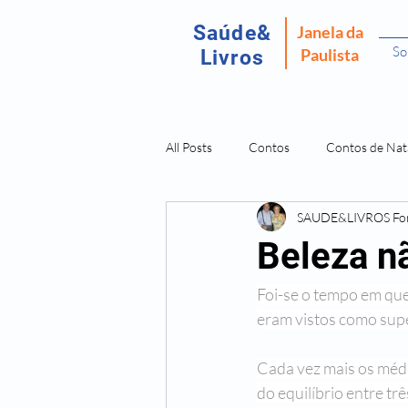
Saúde&
Janela da
So
Paulista
Livros
All Posts
Contos
Contos de Nat
SAUDE&LIVROS F
Recordar É Viver
Fantasma da P
Beleza n
Foi-se o tempo em que
Amostras Livros Isabel Fomm
L
eram vistos como supe
Doenças São Dores da Alma
O 
Cada vez mais os médi
do equilíbrio entre trê