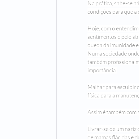
Na prática, sabe-se há
Uma História de Amor e TV
Um 
condições para que a 
Hoje, com o entendime
Orlando, Santo Amaro e a Guerra
sentimentos e pelo str
queda da imunidade e
Numa sociedade onde o
Vera Krausz
Maria José Silveira
também profissionalm
importância.
Malhar para esculpir o
física para a manuten
Assim é também com a 
Livrar-se de um nariz 
de mamas flácidas e do