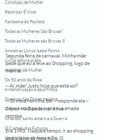
Condição de Mulher
Recordar É Viver
Fantasma da Paulista
Todas as Mulheres São Bruxas"
Todas as Mulheres são Bruxas 3
Amostras Livros Isabel Fomm
Segunda feira de carnaval. Minha mãe 
Livros leitura grátis
pede que eu a leve ao Shopping, logo de 
Histórias de Mulher
manhã.
Os 50 anos da Rosa
-- Ai, mãe! Justo hoje que está sol?
A menstruação e seus Mitos
Doenças São Dores da Alma
-- Só meia horinha, Bel – responde ela – 
depois você pode ir pra sua amada 
O Amor Me Esperava em África
represa.
Orlando, santo amaro e a Guerra
O Castelo dos Futuros
Era 1983.  Naquele tempo, ir ao shopping 
Uma História de Amor e TV
podia levar só meia hora. O 