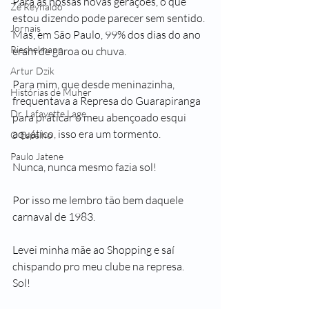
Para as nossas novas gerações, o que 
Zé Reynaldo
estou dizendo pode parecer sem sentido. 
Jornais
Mas, em São Paulo, 99% dos dias do ano 
Riechelmann
eram de garoa ou chuva.
Artur Dzik
Para mim, que desde meninazinha, 
Histórias de Muher
frequentava a Represa do Guarapiranga 
Dr. Lafayette Lage
para praticar o meu abençoado esqui 
aquático, isso era um tormento.
O Espelho
Paulo Jatene
Nunca, nunca mesmo fazia sol!
Por isso me lembro tão bem daquele 
carnaval de 1983.
Levei minha mãe ao Shopping e saí 
chispando pro meu clube na represa.
Sol!