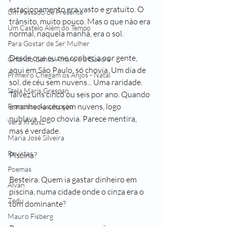
estacionamento era vasto e gratuito. O 
Um Passado de Presente
trânsito, muito pouco. Mas o que não era 
Um Castelo Além do Tempo
normal, naquela manhã, era o sol.
Para Gostar de Ser Mulher
Desde que eu me conhecia por gente, 
Orlando, Santo Amaro e a Guerra
aqui em São Paulo, só chovia. Um dia de 
Primeiro Chegam os Anjos - Natal
sol, de céu sem nuvens... Uma raridade. 
Stela Maris Grespan
Talvez uns cinco ou seis por ano. Quando 
amanhecia céu sem nuvens, logo 
Francisco Assumpção
nublava, logo chovia. Parece mentira, 
Vera Krausz
mas é verdade.
Maria José Silveira
Revistas
Piscina?
Poemas
Besteira. Quem ia gastar dinheiro em 
Alvan
piscina, numa cidade onde o cinza era o 
Zedu
tom dominante?
Mauro Fisberg