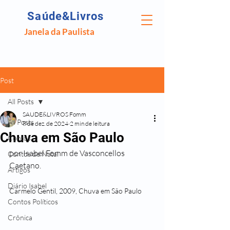
Saúde&Livros
Janela da Paulista
Post
All Posts
SAUDE&LIVROS Fomm
All Posts
8 de dez. de 2024
2 min de leitura
Chuva em São Paulo
Contos
por Isabel Fomm de Vasconcellos 
Contos de Natal
Caetano.
Artigos
Diário Isabel
Carmelo Gentil, 2009, Chuva em São Paulo
Contos Políticos
Crônica