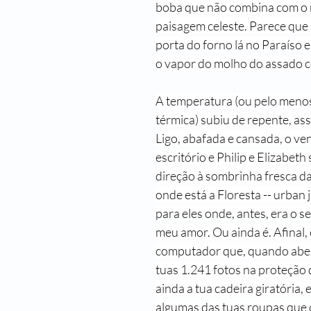
boba que não combina com o r
Passado de Presente
Um Castelo Além do Tempo
Para Gostar
paisagem celeste. Parece que 
porta do forno lá no Paraíso e
o vapor do molho do assado c
Primeiro Chegam os Anjos - Natal
Stela Maris Grespan
Fra
A temperatura (ou pelo menos
térmica) subiu de repente, a
Ligo, abafada e cansada, o ven
escritório e Philip e Elizabet
direção à sombrinha fresca da
onde está a Floresta -- urban ju
para eles onde, antes, era o se
meu amor. Ou ainda é. Afinal, e
computador que, quando aber
tuas 1.241 fotos na proteção de
ainda a tua cadeira giratória, e
algumas das tuas roupas que 