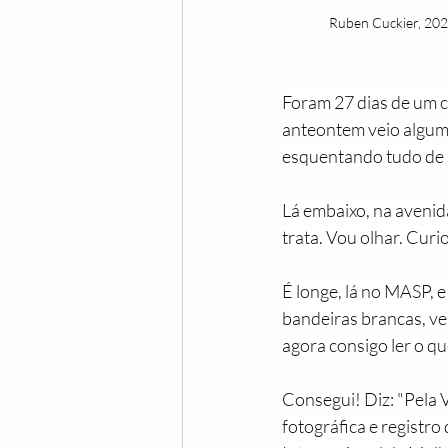
Ruben Cuckier, 20
Foram 27 dias de um c
anteontem veio algum 
esquentando tudo de n
Lá embaixo, na avenida
trata. Vou olhar. Curio
É longe, lá no MASP, 
bandeiras brancas, ve
agora consigo ler o que
Consegui! Diz: "Pela 
fotográfica e registro