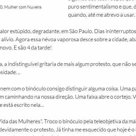
puro sentimentalismo e que, d
20, Mulher com Nuvens
quando, até me atrevo a usar.
alor estúpido, degradante, em São Paulo. Dias ininterruptos
alívio. Agora essa névoa vaporosa desce sobre a cidade, ab
ovo. E são 4 da tarde!
, a indistinguível gritaria de mais algum protesto, que não se
sidade. ..
e nem com o binóculo consigo distinguir alguma coisa. Uma pa
m caminhando na nossa direção. Uma faixa abre o cortejo. V
 está escrito nela...
Vida das Mulheres". Troco o binóculo pela teleobjetiva da má
 devidamente o protesto. Já tinha me esquecido que hoje é o