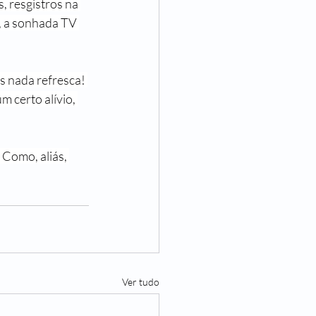
, resgistros na 
, a sonhada TV 
s nada refresca! 
 certo alívio, 
 Como, aliás, 
Ver tudo