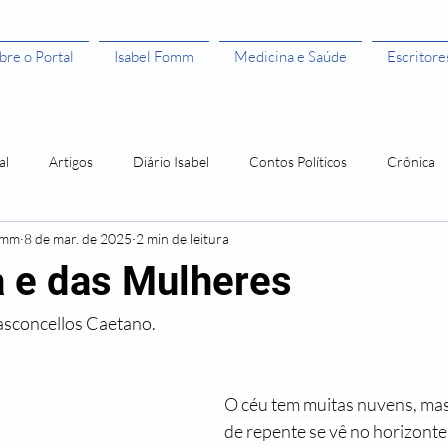
bre o Portal
Isabel Fomm
Medicina e Saúde
Escritore
al
Artigos
Diário Isabel
Contos Políticos
Crônica
omm
8 de mar. de 2025
2 min de leitura
aulista
Todas as Mulheres São Bruxas"
Todas as Mulheres são
 e das Mulheres
asconcellos Caetano.
ivros leitura grátis
Histórias de Mulher
Os 50 anos da Rosa
Amor Me Esperava em África
Orlando, santo amaro e a Guerra
O céu tem muitas nuvens, mas
de repente se vê no horizont