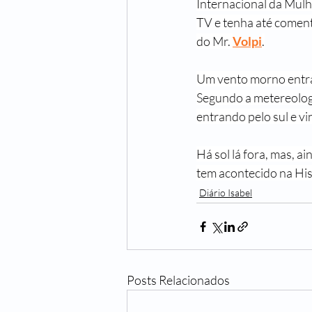
Internacional da Mulh
TV e tenha até coment
do Mr. 
Volpi
.
Um vento morno entra 
Segundo a metereologia
entrando pelo sul e v
Há sol lá fora, mas, a
tem acontecido na His
Diário Isabel
Posts Relacionados