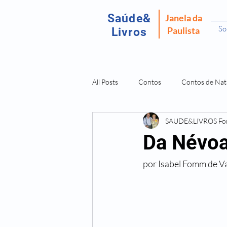
Saúde&
Janela da
So
Paulista
Livros
All Posts
Contos
Contos de Nat
SAUDE&LIVROS F
Recordar É Viver
Fantasma da P
Da Névoa
por Isabel Fomm de V
Amostras Livros Isabel Fomm
L
Doenças São Dores da Alma
O 