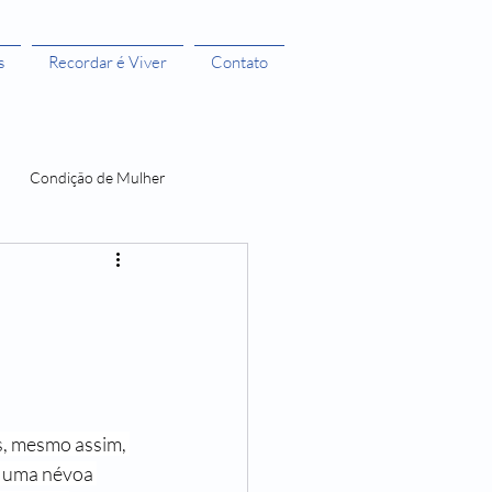
s
Recordar é Viver
Contato
Condição de Mulher
 Bruxas 3
A menstruação e seus Mitos
O Castelo dos Futuros
, mesmo assim, 
e uma névoa 