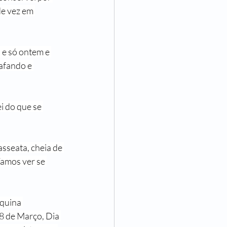
e vez em 
 e só ontem e 
afando e 
i do que se 
sseata, cheia de 
amos ver se 
quina 
 8 de Março, Dia 