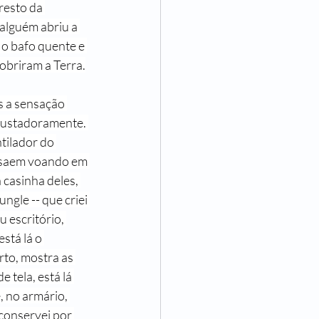
esto da 
 de Ser Mulher
alguém abriu a 
 o bafo quente e 
obriram a Terra.
ncisco Assumpção
 a sensação 
ssustadoramente. 
tilador do 
h saem voando em 
 casinha deles, 
ngle -- que criei 
u escritório, 
stá lá o 
to, mostra as 
 tela, está lá 
, no armário, 
conservei por 