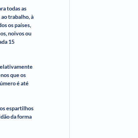
ra todas as 
ao trabalho, à 
os os países, 
s, noivos ou 
ada 15 
relativamente 
nos que os 
úmero é até 
os espartilhos 
idão da forma 