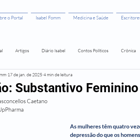
bre o Portal
Isabel Fomm
Medicina e Saúde
Escritore
al
Artigos
Diário Isabel
Contos Políticos
Crônica
omm
17 de jan. de 2025
4 min de leitura
aulista
Todas as Mulheres São Bruxas"
Todas as Mulheres são
o: Substantivo Feminino
asconcellos Caetano
ivros leitura grátis
Histórias de Mulher
Os 50 anos da Rosa
a UpPharma
Amor Me Esperava em África
Orlando, santo amaro e a Guerra
As mulheres têm quatro veze
depressão do que os homens. 