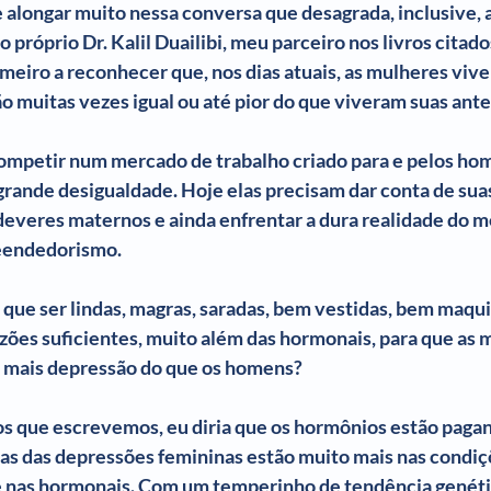
 alongar muito nessa conversa que desagrada, inclusive, a
o próprio Dr. Kalil Duailibi, meu parceiro nos livros citados
imeiro a reconhecer que, nos dias atuais, as mulheres viv
o muitas vezes igual ou até pior do que viveram suas ant
ompetir num mercado de trabalho criado para e pelos ho
grande desigualdade. Hoje elas precisam dar conta de suas
deveres maternos e ainda enfrentar a dura realidade do m
eendedorismo.
que ser lindas, magras, saradas, bem vestidas, bem maquia
azões suficientes, muito além das hormonais, para que as 
 mais depressão do que os homens?
ros que escrevemos, eu diria que os hormônios estão pagan
usas das depressões femininas estão muito mais nas condiç
e nas hormonais. Com um temperinho de tendência genéti