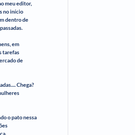
o meu editor, 
 no início 
em dentro de 
epassadas.
mens, em 
 tarefas 
ercado de 
das.... Chega? 
mulheres 
do o pato nessa 
ões 
ca.