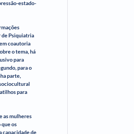
pressão-estado-
 de Ser Mulher
ormações 
ncisco Assumpção
 de Psiquiatria 
e em coautoria 
sobre o tema, há 
usivo para 
gundo, para o 
ha parte, 
sociocultural 
tilhos para 
e as mulheres 
 que os 
a capacidade de 