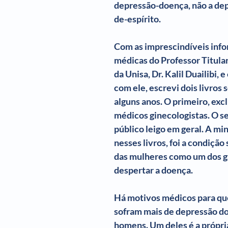
depressão-doença, não a de
Passado de Presente
Um Castelo Além do Tempo
Para Gostar
de-espírito.
Com as imprescindíveis inf
Primeiro Chegam os Anjos - Natal
Stela Maris Grespan
Fra
médicas do Professor Titular
da Unisa, Dr. Kalil Duailibi, 
com ele, escrevi dois livros 
alguns anos. O primeiro, excl
médicos ginecologistas. O se
público leigo em geral. A min
nesses livros, foi a condição 
das mulheres como um dos ga
despertar a doença.
Há motivos médicos para qu
sofram mais de depressão do
homens. Um deles é a própri