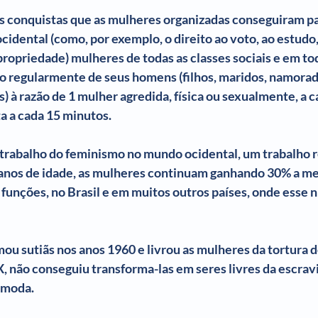
s conquistas que as mulheres organizadas conseguiram pa
dental (como, por exemplo, o direito ao voto, ao estudo, 
 propriedade) mulheres de todas as classes sociais e em tod
regularmente de seus homens (filhos, maridos, namorado
 à razão de 1 mulher agredida, física ou sexualmente, a c
 a cada 15 minutos.
 trabalho do feminismo no mundo ocidental, um trabalho 
anos de idade, as mulheres continuam ganhando 30% a me
unções, no Brasil e em muitos outros países, onde esse n
u sutiãs nos anos 1960 e livrou as mulheres da tortura d
X, não conseguiu transforma-las em seres livres da escrav
a moda.