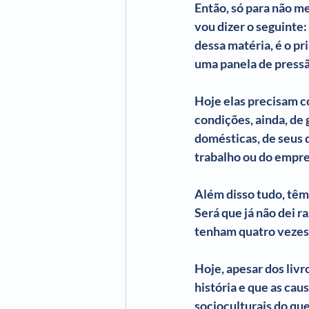
Então, só para não me
vou dizer o seguinte: 
dessa matéria, é o pr
uma panela de pressã
Hoje elas precisam c
condições, ainda, de 
domésticas, de seus 
trabalho ou do empr
Além disso tudo, têm 
Será que já não dei r
tenham quatro vezes
Hoje, apesar dos liv
história e que as ca
socioculturais do qu