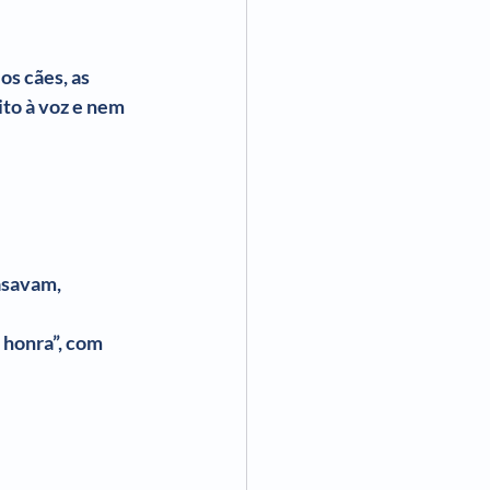
s cães, as 
to à voz e nem 
asavam, 
 honra”, com 