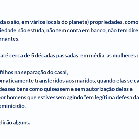
a o são, em vários locais do planeta) propriedades, como o
riedade não estuda, não tem conta em banco, não tem direi
rnantes.
até cerca de 5 décadas passadas, em média, as mulheres :
filhos na separação do casal,
omaticamente transferidos aos maridos, quando elas se c
desses bens como quisessem e sem autorização delas e
por homens que estivessem agindo “em legítima defesa da
eminicídio.
dirão alguns.