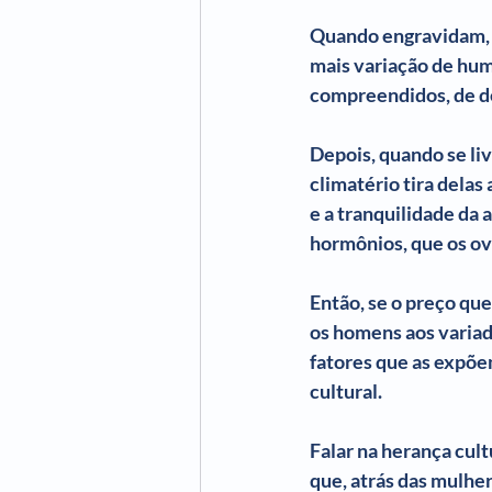
Quando engravidam, 
mais variação de humo
compreendidos, de d
Depois, quando se li
climatério tira delas
e a tranquilidade da 
hormônios, que os ov
Então, se o preço qu
os homens aos variad
fatores que as expõe
cultural.
Falar na herança cul
que, atrás das mulher