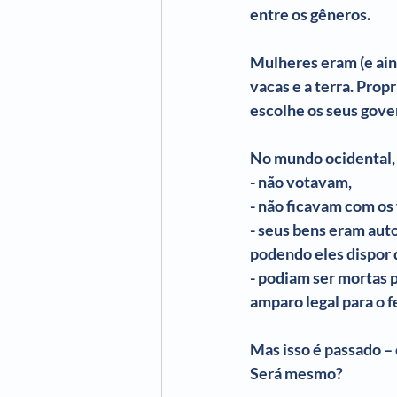
entre os gêneros.
Mulheres eram (e aind
vacas e a terra. Prop
escolhe os seus gove
No mundo ocidental, 
- não votavam,
- não ficavam com os 
- seus bens eram aut
podendo eles dispor 
- podiam ser mortas 
amparo legal para o f
Mas isso é passado – 
Será mesmo?