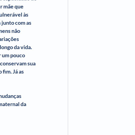
er mãe que 
ulnerável às 
junto com as 
mens não 
ariações 
ongo da vida. 
r um pouco 
 conservam sua 
fim. Já as 
 mudanças 
maternal da 