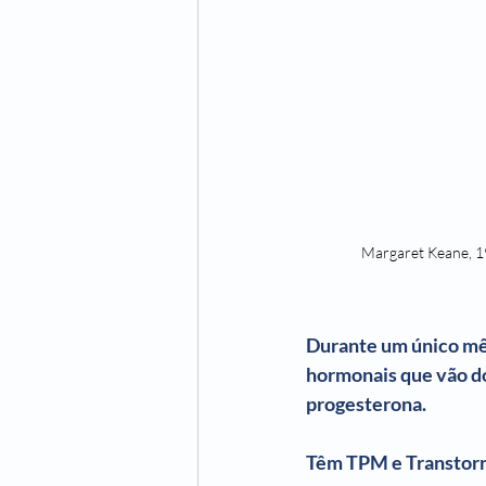
Margaret Keane, 19
Durante um único mês
hormonais que vão do 
progesterona.
Têm TPM e Transtorn