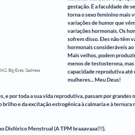
gestação. É a faculdade de s
torna o sexo feminino mais v
variações de humor que vêm 
variações hormonais. Os ho
sofrem disso. Eles não têm v
hormonais consideráveis ao l
Mais velhos, podem produzi
menos de testosterona, mas
62, Big Eyes, Sadness
capacidade reprodutiva até o 
mulheres... Meu Deus!
, e por toda a sua vida reprodutiva, passam por grandes
brilho e da excitação estrogênica à calmaria e à ternura 
o Disfórico Menstrual (A TPM braaavaaa!!!).