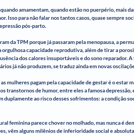
quando amamentam, quando estão no puerpério, mais da
r. Isso para não falar nos tantos casos, quase sempre so
epressão pós-parto.
vram da TPM porque já passaram pela menopausa, a perma
 a orgulhosa capacidade reprodutiva, além de tirar a poros
ausência dos calores insuportáveis e do sono reparador. A f
ários já não produzem, se traduz ainda em novas oscilaçõ
e as mulheres pagam pela capacidade de gestar é o estar m
os transtornos de humor, entre eles a famosa depressão, 
m duplamente ao risco desses sofrimentos: a condição soci
tural feminina parece chover no molhado, mas nunca é de
es, vêm alguns milênios de inferioridade social e absolut