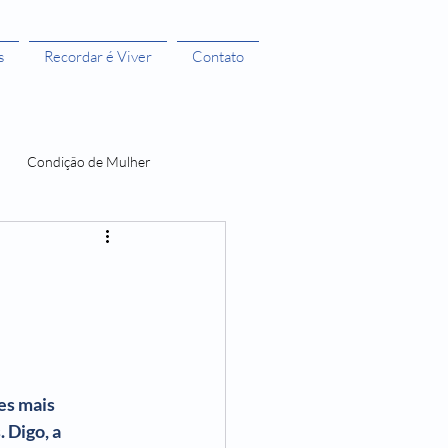
s
Recordar é Viver
Contato
Condição de Mulher
 Bruxas 3
A menstruação e seus Mitos
O Castelo dos Futuros
s mais 
Digo, a 