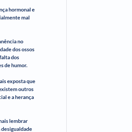
nça hormonal e 
cialmente mal 
nência no 
idade dos ossos 
alta dos 
es de humor.
ais exposta que 
existem outros 
al e a herança 
mais lembrar 
a desigualdade 