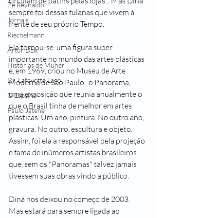
circulam de patins pelas lojas... Mas Diná 
Zé Reynaldo
sempre foi dessas fulanas que vivem à 
Jornais
frente de seu próprio Tempo.
Riechelmann
Ela tornou-se  uma figura super 
Artur Dzik
importante no mundo das artes plásticas 
Histórias de Muher
e, em 1969, criou no Museu de Arte 
Dr. Lafayette Lage
Moderna de São Paulo,  o Panorama, 
uma exposição que reunia anualmente o 
O Espelho
que o Brasil tinha de melhor em artes 
Paulo Jatene
plásticas. Um ano, pintura. No outro ano, 
gravura. No outro, escultura e objeto. 
Assim, foi ela a responsável pela projeção 
e fama de inúmeros artistas brasileiros 
que, sem os "Panoramas" talvez jamais 
tivessem suas obras vindo a público.
Diná nos deixou no começo de 2003. 
Mas estará para sempre ligada ao 