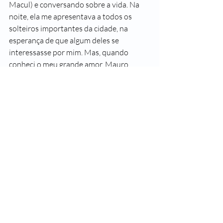
Macul) e conversando sobre a vida. Na 
noite, ela me apresentava a todos os 
solteiros importantes da cidade, na 
esperança de que algum deles se 
interessasse por mim. Mas, quando 
conheci o meu grande amor, Mauro 
Caetano, em 1983, ela começou a se 
afastar de mim. Discretamente. Sem 
alarde.
No fim dos anos oitenta ela decidiu que 
não queria mais me ver. Disse-me, por 
telefone, que estava velha demais e que 
queria que eu guardasse dela a 
lembrança que eu tinha então. 
Respeitei o seu desejo e nunca mais a vi. 
Mas, se fosse hoje, eu não faria isso. Eu 
teria ido vê-la, mesmo que ela não me 