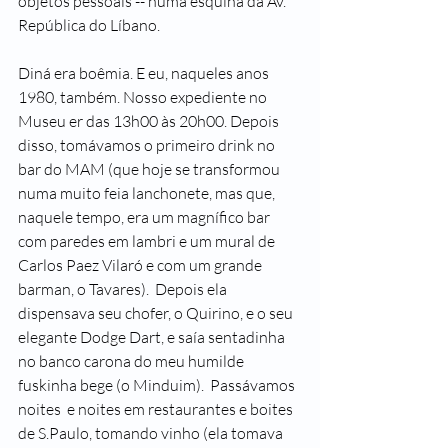
objetos pessoais -- numa esquina da Av. 
República do Líbano. 
Diná era boêmia. E eu, naqueles anos 
1980, também. Nosso expediente no 
Museu er das 13h00 às 20h00. Depois 
disso, tomávamos o primeiro drink no 
bar do MAM (que hoje se transformou 
numa muito feia lanchonete, mas que, 
naquele tempo, era um magnífico bar 
com paredes em lambri e um mural de 
Carlos Paez Vilaró e com um grande 
barman, o Tavares).  Depois ela 
dispensava seu chofer, o Quirino, e o seu 
elegante Dodge Dart, e saía sentadinha 
no banco carona do meu humilde 
fuskinha bege (o Minduim).  Passávamos 
noites  e noites em restaurantes e boites 
de S.Paulo, tomando vinho (ela tomava 