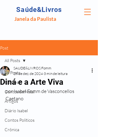
Saúde&Livros
Janela da Paulista
Post
All Posts
SAUDE&LIVROS Fomm
All Posts
26 de dez. de 2024
3 min de leitura
Diná e a Arte Viva
Contos
por Isabel Fomm de Vasconcellos 
Contos de Natal
Caetano
Artigos
Diário Isabel
Contos Políticos
Crônica