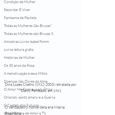
Condição de Mulher
Recordar É Viver
Fantasma da Paulista
Todas as Mulheres São Bruxas"
Todas as Mulheres são Bruxas 3
Amostras Livros Isabel Fomm
Livros leitura grátis
Histórias de Mulher
Os 50 anos da Rosa
A menstruação e seus Mitos
Doenças São Dores da Alma
Diná Lopes Coelho (1912-2003) retratada por 
O Amor Me Esperava em África
Darcy Penteado, em 1961
Orlando, santo amaro e a Guerra
O Castelo dos Futuros
O verdadeiro nome dela era Maria 
Ricardina.
Uma História de Amor e TV