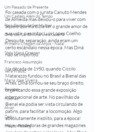
Um Passado de Presente
Foi casada com o jurista Canuto Mendes 
Um Castelo Além do Tempo
de Almeida mas deixou-o para viver com 
Para Gostar de Ser Mulher
aquele que ela dizia ser o grande amor de 
sua vida: o escritor Luis Lopes Coelho. 
Orlando, Santo Amaro e a Guerra
Desquite, separação, ainda eram um 
Primeiro Chegam os Anjos - Natal
certo escândalo nessa época. Mas Diná 
Stela Maris Grespan
não se importou.
Francisco Assumpção
Na década de 1950, quando Ciccilo 
Vera Krausz
Matarazzo fundou no Brasil a Bienal das 
Maria José Silveira
Artes, Diná tornou-se seu braço direito, 
Revistas
organizando essa grande exposição 
internacional de arte. No pavilhão da 
Poemas
Bienal ela podia ser vista circulando de 
Alvan
patins, para facilitar a locomoção. Algo 
Zedu
absolutamente insólito, para a época! 
Hoje, vendedoras de grandes magazines 
Mauro Fisberg