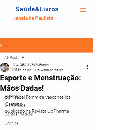
Saúde&Livros
Janela da Paulista
Post
All Posts
SAUDE&LIVROS Fomm
All Posts
17 de jan. de 2025
4 min de leitura
Esporte e Menstruação:
Contos
Mãos Dadas!
Contos de Natal
Artigos
por Isabel Fomm de Vasconcellos 
Caetano
Diário Isabel
publicado na Revista UpPharma
Contos Políticos
Crônica