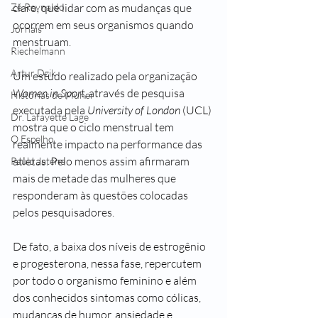
Zé Reynaldo
claro, que lidar com as mudanças que 
ocorrem em seus organismos quando 
Jornais
menstruam.
Riechelmann
Artur Dzik
Um estudo realizado pela organização 
Women in Sport
, através de pesquisa 
Histórias de Muher
executada pela 
University of London 
(UCL) 
Dr. Lafayette Lage
mostra que o ciclo menstrual tem 
O Espelho
realmente impacto na performance das 
atletas. Pelo menos assim afirmaram 
Paulo Jatene
mais de metade das mulheres que 
responderam às questões colocadas 
pelos pesquisadores.
De fato, a baixa dos níveis de estrogênio 
e progesterona, nessa fase, repercutem 
por todo o organismo feminino e além 
dos conhecidos sintomas como cólicas, 
mudanças de humor, ansiedade e 