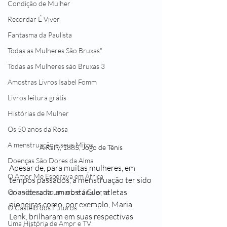
Condição de Mulher
Recordar É Viver
Fantasma da Paulista
Todas as Mulheres São Bruxas"
Todas as Mulheres são Bruxas 3
Amostras Livros Isabel Fomm
Livros leitura grátis
Histórias de Mulher
Os 50 anos da Rosa
A menstruação e seus Mitos
A.Rally, 1885, Jogo de Tênis
Doenças São Dores da Alma
Apesar de, para muitas mulheres, em 
O Amor Me Esperava em África
tempos passados, a menstruação ter sido 
considerada um obstáculo, atletas 
Orlando, santo amaro e a Guerra
pioneiras como, por exemplo, Maria 
O Castelo dos Futuros
Lenk, brilharam em suas respectivas 
Uma História de Amor e TV