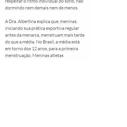
respeitar o ritmo individual do sono, não 
dormindo nem demais nem de menos.
A Dra. Albertina explica que, meninas, 
iniciando sua prática esportiva regular 
antes da menarca, menstruam mais tarde 
do que a média. No Brasil, a média está 
em torno dos 12 anos, para a primeira 
menstruação. Meninas atletas 
menstruam, em geral, aos 15.
Já o Dr. Cesar atenta para o que os 
médicos chamam de “amenorreia das 
atletas e bailarinas”. Isso ocorre quando, 
por um treino extenuante, as mulheres 
deixam de menstruar naturalmente. O 
perigo aí está na perda de massa óssea, 
como ocorre com muitas mulheres no 
climatério ou menopausa, embora seja 