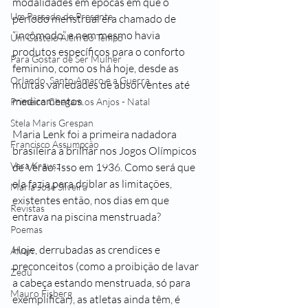
modalidades em épocas em que o 
Um Passado de Presente
período menstrual era chamado de 
“incômodo” e nem mesmo havia 
Um Castelo Além do Tempo
produtos específicos para o conforto 
Para Gostar de Ser Mulher
feminino, como os há hoje, desde as 
Orlando, Santo Amaro e a Guerra
muitas variedades de absorventes até 
medicamentos.
Primeiro Chegam os Anjos - Natal
Stela Maris Grespan
Maria Lenk foi a primeira nadadora 
Francisco Assumpção
brasileira a brilhar nos Jogos Olímpicos 
Vera Krausz
de Verão. Isso em 1936. Como será que 
ela fazia para driblar as limitações, 
Maria José Silveira
existentes então, nos dias em que 
Revistas
entrava na piscina menstruada?
Poemas
Hoje, derrubadas as crendices e 
Alvan
preconceitos (como a proibição de lavar 
Zedu
a cabeça estando menstruada, só para 
Mauro Fisberg
exemplificar), as atletas ainda têm, é 