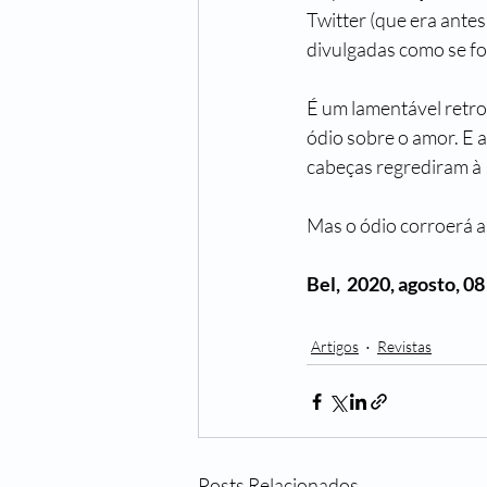
Twitter (que era antes
divulgadas como se fo
É um lamentável retroc
ódio sobre o amor. E 
cabeças regrediram à
Mas o ódio corroerá a
Bel,  2020, agosto, 08
Artigos
Revistas
Posts Relacionados