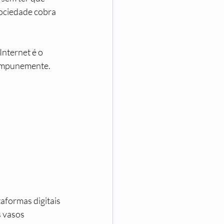
ociedade cobra 
Internet é o 
o impunemente.
aformas digitais 
s vasos 