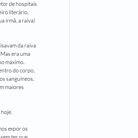
tor de hospitais 
 de Ser Mulher
ro literário, 
a irmã, a raiva) 
ncisco Assumpção
savam da raiva 
. Mas era uma 
no máximo. 
entro do corpo, 
os sanguíneos, 
em maiores 
 hoje.
mos expor os 
 sem ter que 