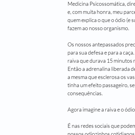
Medicina Psicossomática, dire
Passado de Presente
Um Castelo Além do Tempo
Para Gostar
e, com muita honra, meu parcei
quem explica o que o ódio (e su
fazem ao nosso organismo.
Primeiro Chegam os Anjos - Natal
Stela Maris Grespan
Fra
Os nossos antepassados preci
para sua defesa e para a caça
raiva que durava 15 minutos 
Então a adrenalina liberada d
a mesma que esclerosa os vas
tinha um efeito passageiro, s
consequências.
Agora imagine a raiva e o ódio
É nas redes sociais que pode
nossos odiozinhos cotidianos