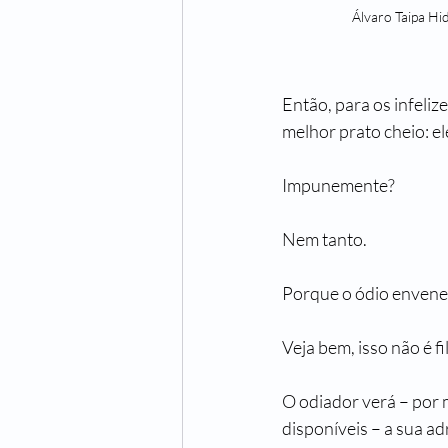
Álvaro Taipa Hid
Então, para os infeliz
melhor prato cheio: e
Impunemente?
Nem tanto.
Porque o ódio envene
Veja bem, isso não é fi
O odiador verá – por m
disponíveis – a sua ad