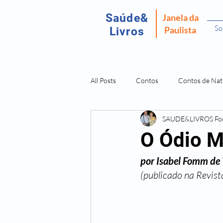
Saúde&
Janela da
So
Paulista
Livros
All Posts
Contos
Contos de Nat
SAUDE&LIVROS F
Recordar É Viver
Fantasma da P
O Ódio M
por Isabel Fomm de
Amostras Livros Isabel Fomm
L
(publicado na Revis
Doenças São Dores da Alma
O 