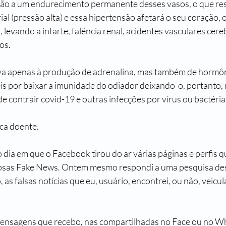
rão a um endurecimento permanente desses vasos, o que re
al (pressão alta) e essa hipertensão afetará o seu coração, os
 levando a infarte, falência renal, acidentes vasculares cereb
os.
va apenas à produção de adrenalina, mas também de hormôni
s por baixar a imunidade do odiador deixando-o, portanto, 
de contrair covid-19 e outras infecções por vírus ou bactéria
ica doente.
 dia em que o Facebook tirou do ar várias páginas e perfis q
sas Fake News. Ontem mesmo respondi a uma pesquisa dess
 as falsas notícias que eu, usuário, encontrei, ou não, veicul
ensagens que recebo, nas compartilhadas no Face ou no Wha