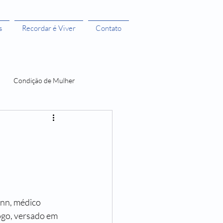
s
Recordar é Viver
Contato
Condição de Mulher
 Bruxas 3
A menstruação e seus Mitos
O Castelo dos Futuros
ann, médico 
ogo, versado em 