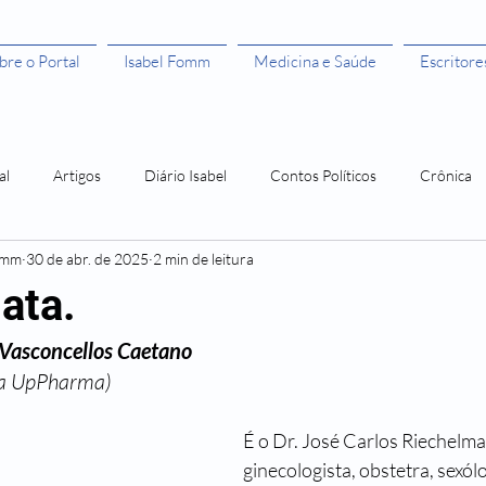
bre o Portal
Isabel Fomm
Medicina e Saúde
Escritore
al
Artigos
Diário Isabel
Contos Políticos
Crônica
omm
30 de abr. de 2025
2 min de leitura
aulista
Todas as Mulheres São Bruxas"
Todas as Mulheres são
ata.
 Vasconcellos Caetano
ivros leitura grátis
Histórias de Mulher
Os 50 anos da Rosa
ta UpPharma)
Amor Me Esperava em África
Orlando, santo amaro e a Guerra
É o Dr. José Carlos Riechelm
ginecologista, obstetra, sexól