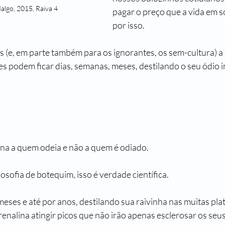
algo, 2015, Raiva 4
pagar o preço que a vida em s
por isso. 
es (e, em parte também para os ignorantes, os sem-cultura) a 
les podem ficar dias, semanas, meses, destilando o seu ódi
na a quem odeia e não a quem é odiado.
losofia de botequim, isso é verdade científica.
eses e até por anos, destilando sua raivinha nas muitas plat
renalina atingir picos que não irão apenas esclerosar os seu