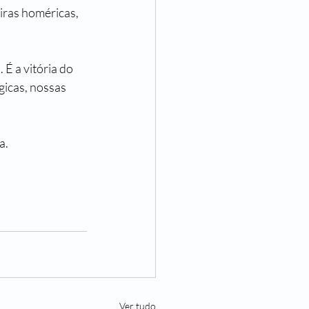
eiras homéricas, 
É a vitória do 
gicas, nossas 
a.
Ver tudo