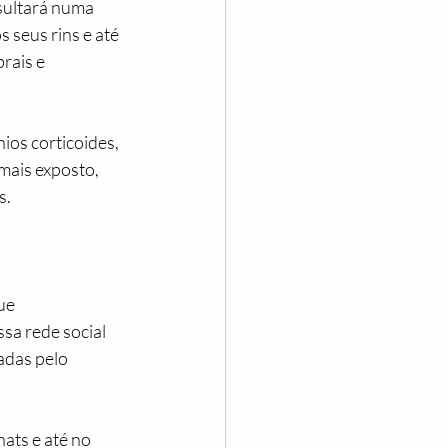
sultará numa 
 seus rins e até 
rais e 
os corticoides, 
mais exposto, 
s.
ue 
a rede social 
adas pelo 
ts e até no 