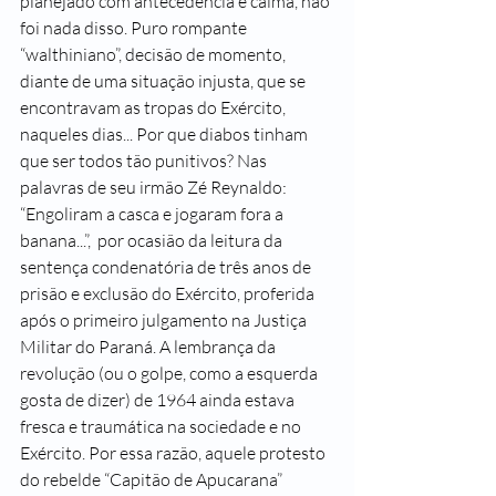
planejado com antecedência e calma, não 
foi nada disso. Puro rompante 
“walthiniano”, decisão de momento, 
diante de uma situação injusta, que se 
encontravam as tropas do Exército, 
naqueles dias... Por que diabos tinham 
que ser todos tão punitivos? Nas 
palavras de seu irmão Zé Reynaldo: 
“Engoliram a casca e jogaram fora a 
banana...”,  por ocasião da leitura da 
sentença condenatória de três anos de 
prisão e exclusão do Exército, proferida 
após o primeiro julgamento na Justiça 
Militar do Paraná. A lembrança da 
revolução (ou o golpe, como a esquerda 
gosta de dizer) de 1964 ainda estava 
fresca e traumática na sociedade e no 
Exército. Por essa razão, aquele protesto 
do rebelde “Capitão de Apucarana” 