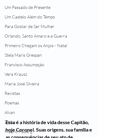
Um Passado de Presente
Um Castelo Além do Tempo
Para Gostar de Ser Mulher
Orlando, Santo Amaro e a Guerra
Primeiro Chegam os Anjos - Natal
Stela Maris Grespan
Francisco Assumpção
Vera Krausz
Maria José Silveira
Revistas
Poemas
Alvan
Essa é a história de vida desse Capitão, 
Zedu
hoje Coronel. Suas origens, sua família e 
Mauro Fisberg
as consequências de seu ato de 