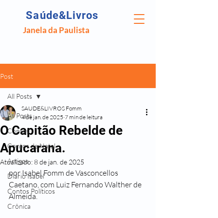
Saúde&Livros
Janela da Paulista
Post
All Posts
SAUDE&LIVROS Fomm
All Posts
4 de jan. de 2025
7 min de leitura
O Capitão Rebelde de
Contos
Apucarana.
Contos de Natal
Artigos
Atualizado:
8 de jan. de 2025
por Isabel Fomm de Vasconcellos 
Diário Isabel
Caetano, com Luiz Fernando Walther de 
Contos Políticos
Almeida.
Crônica