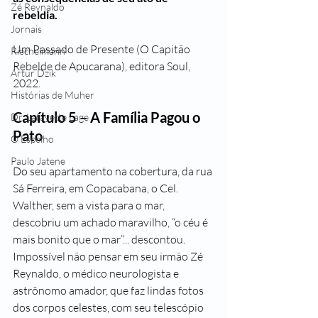
Zé Reynaldo
rebeldia.
Jornais
Um Passado de Presente (O Capitão 
Riechelmann
Rebelde de Apucarana), editora Soul, 
Artur Dzik
2022.
Histórias de Muher
Capítulo 5 – A Família Pagou o 
Dr. Lafayette Lage
Pato
O Espelho
Paulo Jatene
Do seu apartamento na cobertura, da rua 
Sá Ferreira, em Copacabana, o Cel. 
Walther, sem a vista para o mar, 
descobriu um achado maravilho, “o céu é 
mais bonito que o mar”... descontou. 
Impossível não pensar em seu irmão Zé 
Reynaldo, o médico neurologista e 
astrônomo amador, que faz lindas fotos 
dos corpos celestes, com seu telescópio 