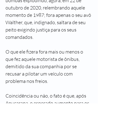
bombas explodindo, agora, em 22 de 
outubro de 2020, relembrando aquele 
momento de 1987; fora apenas o seu avô 
Walther, que, indignado, saltara de seu 
peito exigindo justiça para os seus 
comandados.
O que ele fizera fora mais ou menos o 
que fez aquele motorista de ônibus, 
demitido da sua companhia por se 
recusar a pilotar um veículo com 
problema nos freios.
Coincidência ou não, o fato é que, após 
Apucarana, o esperado aumento para os 
militares de todas as armas saiu naquela 
mesma noite, um reajuste de 25%, tendo 
sido amplamente anunciado pelo 
Presidente da República, José Sarney.