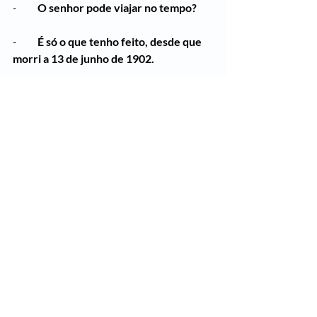
-          
O senhor pode viajar no tempo?
-          
É só o que tenho feito, desde que 
morri a 13 de junho de 1902.
-          
Mas...há quanto tempo o senhor 
viaja no tempo?
-          
Pela minha limitada percepção 
humana, já há algumas semanas. Tempo 
suficiente para saber toda a história 
relativa a esse lugar, tempo suficiente 
para visitar muitas almas...Mas em raras 
ocasiões, como esta, me é dado ser 
visto e poder conversar e me revelar a 
alguém. Até agora, cara senhorita, o 
diálogo só me foi possível com 
mulheres. Curiosamente, todas elas 
mulheres de coragem, determinadas e 