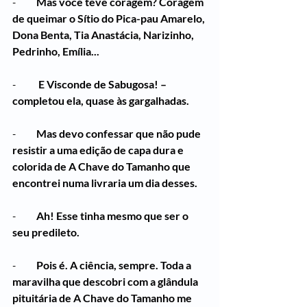
-          
Mas você teve coragem? Coragem 
de queimar o Sítio do Pica-pau Amarelo, 
Dona Benta, Tia Anastácia, Narizinho, 
Pedrinho, Emília...
-          
 E Visconde de Sabugosa! – 
completou ela, quase às gargalhadas.
-          
Mas devo confessar que não pude 
resistir a uma edição de capa dura e 
colorida de A Chave do Tamanho que 
encontrei numa livraria um dia desses.
-          
Ah! Esse tinha mesmo que ser o 
seu predileto.
-          
Pois é. A ciência, sempre. Toda a 
maravilha que descobri com a glândula 
pituitária de A Chave do Tamanho me 