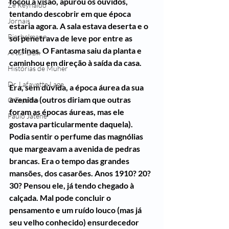
focou a visão, apurou os ouvidos, 
Zé Reynaldo
tentando descobrir em que época 
Jornais
estaria agora. A sala estava deserta e o 
Riechelmann
sol penetrava de leve por entre as 
cortinas. O Fantasma saiu da planta e 
Artur Dzik
caminhou em direção à saída da casa. 
Histórias de Muher
Dr. Lafayette Lage
Era, sem dúvida, a época áurea da sua 
avenida (outros diriam que outras 
O Espelho
foram as épocas áureas, mas ele 
Paulo Jatene
gostava particularmente daquela). 
Podia sentir o perfume das magnólias 
que margeavam a avenida de pedras 
brancas. Era o tempo das grandes 
mansões, dos casarões. Anos 1910? 20? 
30? Pensou ele, já tendo chegado à 
calçada. Mal pode concluir o 
pensamento e um ruído louco (mas já 
seu velho conhecido) ensurdecedor 