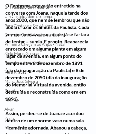
O Fantasma estava tão entretido na 
Um Passado de Presente
conversa com Joana, naquela tarde dos 
Um Castelo Além do Tempo
anos 2000, que nem se lembrou que não 
Para Gostar de Ser Mulher
podia cruzar os limites da Paulista. Cada 
vez que tentava isso – e ele já se fartara 
Orlando, Santo Amaro e a Guerra
de tentar – sumia. E pronto. Reaparecia 
Primeiro Chegam os Anjos - Natal
enroscado em alguma planta em algum 
Stela Maris Grespan
lugar da avenida, em algum ponto do 
Francisco Assumpção
tempo entre 8 de dezembro de 1891 
(dia da inauguração da Paulista) e 8 de 
Vera Krausz
dezembro de 2050 (dia da inauguração 
Maria José Silveira
do Memorial Virtual da avenida, então 
Revistas
destruída e reconstruída como era em 
1891).
Poemas
Alvan
Assim, perdeu-se de Joana e acordou 
Zedu
dentro de um enorme vaso numa sala 
ricamente adornada. Abanou a cabeça, 
Mauro Fisberg