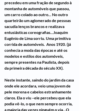
precedeu em uma fração de segundo à 
montanha de automóveis que passou, 
um carro colado ao outro... No outro 
quarteirão um aglomerado de pessoas 
sacudia lenços brancos e realizava 
entusiásticas coreografias...Joaquim 
Eugênio de Lima sorriu. Uma primitiva 
corrida de automóveis.  Anos 1920. (já 
conhecia a moda das épocas e até os 
modelos e estilos dos automóveis, 
sempre presentes na Paulista, depois 
da primeira década do século XX).
Neste instante, saindo do jardim da casa 
onde ele acordara, veio uma jovem de 
pele morena e cabelos estranhamente 
claros. Ela o viu –ele percebeu que ela 
podia vê-lo, o que nem sempre ocorria, 
a maioria das vezes ninguém o via...O 