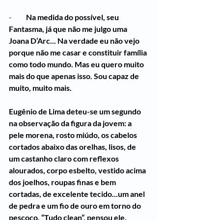
-          
Na medida do possível, seu 
Fantasma, já que não me julgo uma 
Joana D’Arc... Na verdade eu não vejo 
porque não me casar e constituir família 
como todo mundo. Mas eu quero muito 
mais do que apenas isso. Sou capaz de 
muito, muito mais.
Eugênio de Lima deteu-se um segundo 
na observação da figura da jovem: a 
pele morena, rosto miúdo, os cabelos 
cortados abaixo das orelhas, lisos, de 
um castanho claro com reflexos 
alourados, corpo esbelto, vestido acima 
dos joelhos, roupas finas e bem 
cortadas, de excelente tecido...um anel 
de pedra e um fio de ouro em torno do 
pescoço. “Tudo clean”, pensou ele, 