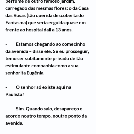
perfume de outro famoso jardim, 
carregado das mesmas flores: o da Casa 
das Rosas (tão querida descoberta do 
Fantasma) que seria erguida quase em 
frente ao hospital dali a 13 anos.
-          
Estamos chegando ao comecinho 
da avenida – disse ele. Se eu prosseguir, 
temo ser subitamente privado de tão 
estimulante companhia como a sua, 
senhorita Eugênia.
-          
O senhor só existe aqui na 
Paulista?
-          
Sim. Quando saio, desapareço e 
acordo noutro tempo, noutro ponto da 
avenida.