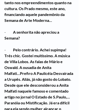
tanto nos empreendimentos quanto na 
cultura. Os Prado mesmo, este ano, 
financiando aquele pandemônio da 
Semana de Arte Moderna...
-          
A senhorita não apreciou a 
Semana?
-          
Pelo contrário. Achei supimpa! 
Trés chic. Gostei muitíssimo. A música 
de Villa Lobos. As falas de Mário e 
Oswald. A ousadia de Anita 
Malfati...Prefiro A Paulicéia Desvairada 
a Urupês. Aliás, já não gosto do Lobato. 
Desde que ele desconsiderou a Anita 
Malfati naquele famoso e comentado 
artigo no jornal O Estado de S.Paulo,... 
Paranóia ou Mistificação. Já era difícil 
para ela sendo mulher alcançar o 