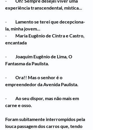
-          
Oh! Sempre desejei viver uma 
experiência transcendental, mística...
-          
Lamento se terei que decepciona-
la, minha jovem...
-          
Maria Eugênio de Cintra e Castro, 
encantada
-          
Joaquim Eugênio de Lima, O 
Fantasma da Paulista.
-          
Ora!! Mas o senhor é o 
empreendedor da Avenida Paulista.
-          
Ao seu dispor, mas não mais em 
carne e osso.
Foram subitamente interrompidos pela 
louca passagem dos carros que, tendo 