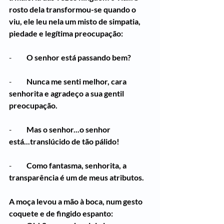
rosto dela transformou-se quando o 
viu, ele leu nela um misto de simpatia, 
piedade e legítima preocupação:
-          
O senhor está passando bem?
-          
Nunca me senti melhor, cara 
senhorita e agradeço a sua gentil 
preocupação.
-          
Mas o senhor...o senhor 
está...translúcido de tão pálido!
-          
Como fantasma, senhorita, a 
transparência é um de meus atributos.
A moça levou a mão à boca, num gesto 
coquete e de fingido espanto: