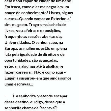
casa e sou capaz de cuidar de um bebê. 
Em troca, como eles me negariam um 
pouco de conhecimento? Livros, alguns 
cursos...Quando vamos ao Exterior, aí 
sim, eu gosto. Trago a mala cheia de 
livros, vou a feiras e exposições, 
frequento as sessões abertas das 
Universidades. O senhor sabe, na 
Europa, as mulheres estão em plena 
luta pela igualdade de direitos e de 
oportunidades, são avançadas, 
estudam, algumas até trabalham e 
fazem carreira... Não é como aqui – 
Eugênia suspirou- em que ainda somos 
umas escravas...
-          
E a senhorita pretende escapar 
desse destino, eu digo, desse que a 
senhorita chama de “escrava”?