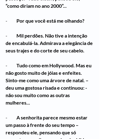
“como diriam no ano 2000”...
-          
Por que você está me olhando?
-          
Mil perdões. Não tive a intenção 
de encabulá-la. Admirava a elegância de 
seus trajes e do corte de seu cabelo.
-          
Tudo como em Hollywood. Mas eu 
não gosto muito de jóias e enfeites. 
Sinto-me como uma árvore de natal. – 
deu uma gostosa risada e continuou: - 
não sou muito como as outras 
mulheres...
-          
A senhorita parece mesmo estar 
um passo à frente do seu tempo – 
respondeu ele, pensando que só 