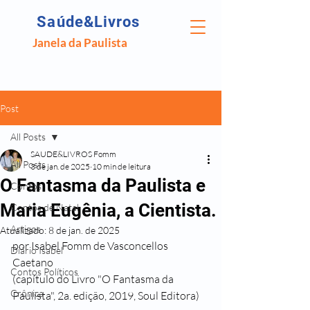
Saúde&Livros
Janela da Paulista
Post
All Posts
SAUDE&LIVROS Fomm
All Posts
3 de jan. de 2025
10 min de leitura
O Fantasma da Paulista e
Contos
Maria Eugênia, a Cientista.
Contos de Natal
Artigos
Atualizado:
8 de jan. de 2025
por Isabel Fomm de Vasconcellos 
Diário Isabel
Caetano
Contos Políticos
(capítulo do Livro "O Fantasma da 
Crônica
Paulista", 2a. edição, 2019, Soul Editora)