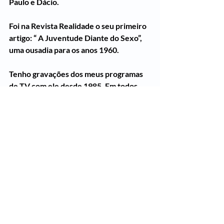
Paulo e Dácio.
Foi na Revista Realidade o seu primeiro 
artigo: “ A Juventude Diante do Sexo”, 
uma ousadia para os anos 1960.
Tenho gravações dos meus programas 
de TV com ele desde 1985. Em todos, 
alguma revelação surpreendente.
Ele dizia que, se as mulheres se 
unissem, seriam uma força política 
imbatível.
Não sei porque, mas são essas mentes 
abertas (e por isso mesmo sofredoras) 
que acabam fazendo com que a vida 
sobre a terra evolua também 
socialmente, não apenas 