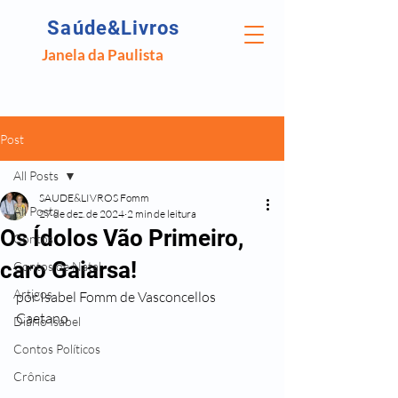
Saúde&Livros
Janela da Paulista
Post
All Posts
SAUDE&LIVROS Fomm
All Posts
27 de dez. de 2024
2 min de leitura
Os Ídolos Vão Primeiro,
Contos
caro Gaiarsa!
Contos de Natal
Artigos
por Isabel Fomm de Vasconcellos 
Caetano
Diário Isabel
Contos Políticos
Crônica