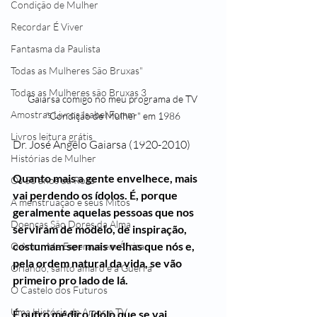
Condição de Mulher
Recordar É Viver
Fantasma da Paulista
Todas as Mulheres São Bruxas"
Todas as Mulheres são Bruxas 3
Gaiarsa comigo no meu programa de TV 
Amostras Livros Isabel Fomm
"Condição de Mulher" em 1986
Livros leitura grátis
Dr. José Angêlo Gaiarsa (1920-2010)
Histórias de Mulher
Quanto mais a gente envelhece, mais 
Os 50 anos da Rosa
vai perdendo os ídolos. É, porque 
A menstruação e seus Mitos
geralmente aquelas pessoas que nos 
Doenças São Dores da Alma
serviram de modelo, de inspiração, 
costumam ser mais velhas que nós e, 
O Amor Me Esperava em África
pela ordem natural da vida, se vão 
Orlando, santo amaro e a Guerra
primeiro pro lado de lá.
O Castelo dos Futuros
Uma História de Amor e TV
É outro médico ídolo que se vai.