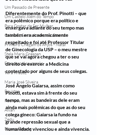
Um Passado de Presente
Diferentemente do Prof. Pinotti – que 
Um Castelo Além do Tempo
era polêmico porque era político e 
Para Gostar de Ser Mulher
enxergava adiante do seu tempo mas 
também era academicamente 
Orlando, Santo Amaro e a Guerra
respeitado e foi até Professor Titular 
Primeiro Chegam os Anjos - Natal
de Ginecologia da USP – o meu mestre 
Stela Maris Grespan
que se vai agora chegou a ter o seu 
Francisco Assumpção
direito de exercer a Medicina 
contestado por alguns de seus colegas. 
Vera Krausz
Maria José Silveira
José Ângelo Gaiarsa, assim como 
Revistas
Pinotti, estava sim à frente do seu 
tempo, mas as bandeiras dele eram 
Poemas
ainda mais polêmicas do que as do seu 
Alvan
colega gineco: Gaiarsa ia fundo na 
Zedu
grande repressão sexual que a 
Mauro Fisberg
humanidade vivenciou e ainda vivencia.