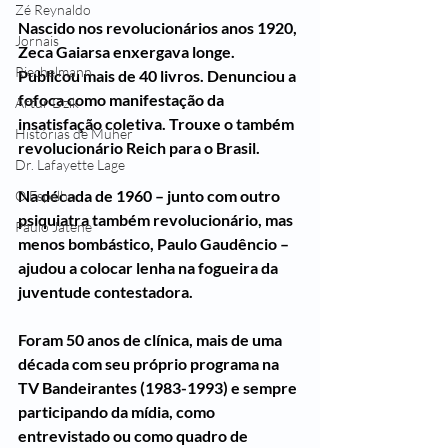
Zé Reynaldo
Nascido nos revolucionários anos 1920, 
Jornais
Zeca Gaiarsa enxergava longe. 
Riechelmann
Publicou mais de 40 livros. Denunciou a 
fofoca como manifestação da 
Artur Dzik
insatisfação coletiva. Trouxe o também 
Histórias de Muher
revolucionário Reich para o Brasil.
Dr. Lafayette Lage
Na década de 1960 – junto com outro 
O Espelho
psiquiatra também revolucionário, mas 
Paulo Jatene
menos bombástico, Paulo Gaudêncio – 
ajudou a colocar lenha na fogueira da 
juventude contestadora.
Foram 50 anos de clínica, mais de uma 
década com seu próprio programa na 
TV Bandeirantes (1983-1993) e sempre 
participando da mídia, como 
entrevistado ou como quadro de 