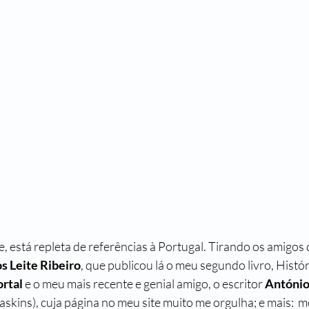
Passado de Presente
Um Castelo Além do Tempo
Para Gostar
Primeiro Chegam os Anjos - Natal
Stela Maris Grespan
Fra
, está repleta de referências à Portugal. Tirando os amigos
s Leite Ribeiro
, que publicou lá o meu segundo livro, Histór
rtal
 e o meu mais recente e genial amigo, o escritor 
António
askins), cuja página no meu site muito me orgulha; e mais:  m