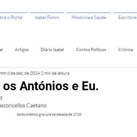
bre o Portal
Isabel Fomm
Medicina e Saúde
Escritore
al
Artigos
Diário Isabel
Contos Políticos
Crônica
omm
8 de dez. de 2024
2 min de leitura
aulista
Todas as Mulheres São Bruxas"
Todas as Mulheres são
 os Antónios e Eu.
25
ivros leitura grátis
Histórias de Mulher
Os 50 anos da Rosa
asconcellos Caetano
                                                                                                              Santo António, gravura da década de 1920
Amor Me Esperava em África
Orlando, santo amaro e a Guerra