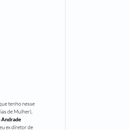
 de Ser Mulher
ncisco Assumpção
 que tenho nesse 
ias de Mulher), 
 Andrade 
eu ex diretor de 