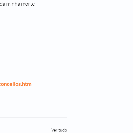
 da minha morte 
concellos.htm
Ver tudo