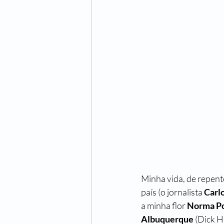
Uma História de Amor e TV
Um 
Orlando, Santo Amaro e a Guerra
Vera Krausz
Maria José Silveira
Minha vida, de repente
país (o jornalista 
Carlo
a minha flor 
Norma Po
Albuquerque
 (Dick H