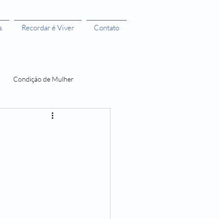
s
Recordar é Viver
Contato
Condição de Mulher
 Bruxas 3
A menstruação e seus Mitos
O Castelo dos Futuros