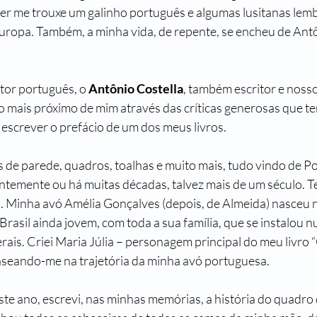
r me trouxe um galinho português e algumas lusitanas lemb
uropa. Também, a minha vida, de repente, se encheu de Antô
tor português, o 
Antônio Costella
, também escritor e noss
o mais próximo de mim através das críticas generosas que te
ai escrever o prefácio de um dos meus livros.
 de parede, quadros, toalhas e muito mais, tudo vindo de Po
entemente ou há muitas décadas, talvez mais de um século. T
 Minha avó Amélia Gonçalves (depois, de Almeida) nasceu na
Brasil ainda jovem, com toda a sua família, que se instalou
rais. Criei Maria Júlia – personagem principal do meu livro 
 baseando-me na trajetória da minha avó portuguesa.
ste ano, escrevi, nas minhas memórias, a história do quadro 