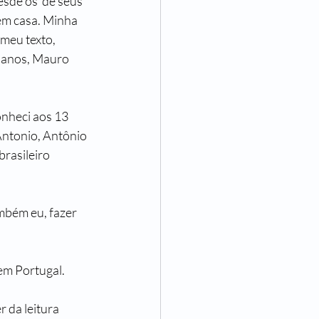
sde os  de seus 
em casa. Minha 
meu texto, 
 anos, Mauro 
nheci aos 13 
Antonio, Antônio 
rasileiro 
mbém eu, fazer 
em Portugal. 
 da leitura 