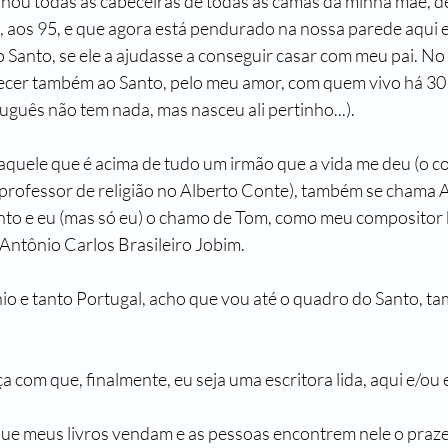
u todas as cabeceiras de todas as camas da minha mãe, de
, aos 95, e que agora está pendurado na nossa parede aqui 
 Santo, se ele a ajudasse a conseguir casar com meu pai. No 
decer também ao Santo, pelo meu amor, com quem vivo há 30
uguês não tem nada, mas nasceu ali pertinho...).
quele que é acima de tudo um irmão que a vida me deu (o co
a professor de religião no Alberto Conte), também se chama 
o e eu (mas só eu) o chamo de Tom, como meu compositor b
 Antônio Carlos Brasileiro Jobim.
io e tanto Portugal, acho que vou até o quadro do Santo, ta
ça com que, finalmente, eu seja uma escritora lida, aqui e/ou 
que meus livros vendam e as pessoas encontrem nele o prazer