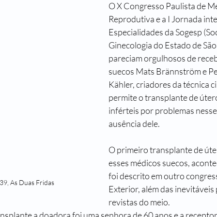
O X Congresso Paulista de Me
Passado de Presente
Um Castelo Além do Tempo
Para Gostar
Reprodutiva e a I Jornada inte
Especialidades da Sogesp (So
Ginecologia do Estado de São 
Primeiro Chegam os Anjos - Natal
Stela Maris Grespan
Fra
pareciam orgulhosos de receb
suecos Mats Brännström e Pe
Kähler, criadores da técnica c
permite o transplante de úter
inférteis por problemas nesse
ausência dele.
O primeiro transplante de úter
esses médicos suecos, aconte
foi descrito em outro congress
39, As Duas Fridas
Exterior, além das inevitáveis
revistas do meio.
nsplante a doadora foi uma senhora de 60 anos e a receptora,