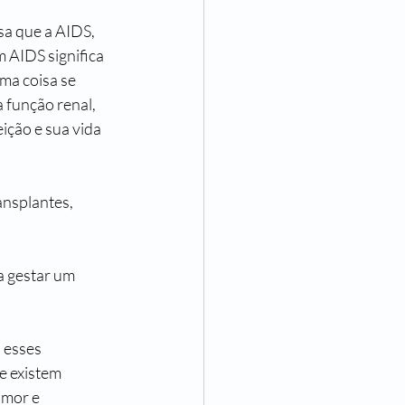
a que a AIDS, 
 AIDS significa 
ma coisa se 
 função renal, 
ição e sua vida 
ansplantes, 
a gestar um 
 esses 
e existem 
amor e 