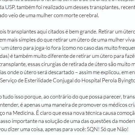
a USP, também foi realizado um desses transplantes, recen
ado veio de uma mulher com morte cerebral.
dois transplantes aqui citados é bem grande. Retirar um úter
em mais simples do que retirar um útero de uma mulher viva 
r um útero para joga-lo fora (como no caso das muito freque
das) é também muito diferente de retirar um útero para fazê-
ransplante, essas cirurgias de retirada de útero são muito 
as onde o útero será descartado – assim me explicou, em ent
 Serviço de Esterilidade Conjugal do Hospital Perola Byingt
 tudo isso porque, ao contrário do que possa parecer, trans
ntender, é apenas uma maneira de promover os médicos cri
ço na Medicina. É claro que essa nova técnica causa comoçã
asso importante na solução de uma das questões da moder
vou dizer uma coisa, apenas para você: SQN! Só que Não!