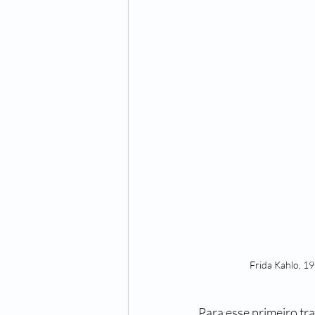
Uma História de Amor e TV
Um 
Orlando, Santo Amaro e a Guerra
Vera Krausz
Maria José Silveira
Frida Kahlo, 19
Para esse primeiro tra