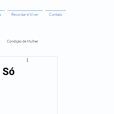
s
Recordar é Viver
Contato
Condição de Mulher
 Bruxas 3
, Só
A menstruação e seus Mitos
O Castelo dos Futuros