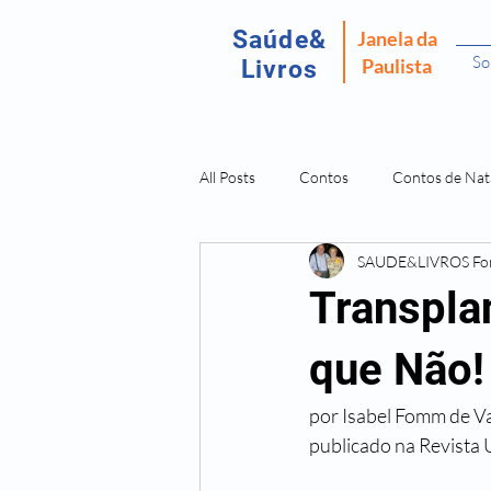
Saúde&
Janela da
So
Paulista
Livros
All Posts
Contos
Contos de Nat
SAUDE&LIVROS F
Recordar É Viver
Fantasma da P
Transpla
Amostras Livros Isabel Fomm
L
que Não!
por Isabel Fomm de V
Doenças São Dores da Alma
O 
publicado na Revist