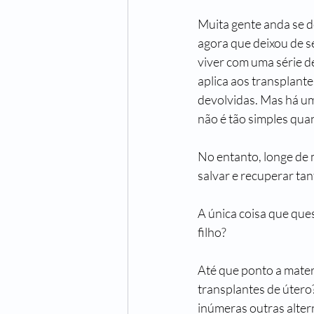
Muita gente anda se d
agora que deixou de s
viver com uma série d
aplica aos transplante
devolvidas. Mas há um
não é tão simples qua
No entanto, longe de m
salvar e recuperar tan
A única coisa que que
filho?
Até que ponto a mater
transplantes de útero
inúmeras outras alter