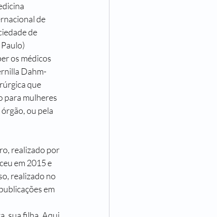
dicina 
 de Ser Mulher
rnacional de 
ciedade de 
Paulo) 
ncisco Assumpção
er os médicos 
rnilla Dahm-
irúrgica que 
o para mulheres 
 órgão, ou pela 
o, realizado por 
ceu em 2015 e 
o, realizado no 
 publicações em 
 sua filha. Aqui 