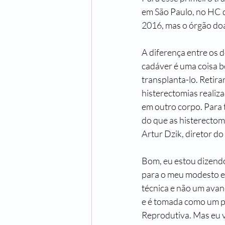
em São Paulo, no HC d
2016, mas o órgão do
A diferença entre os 
cadáver é uma coisa b
transplanta-lo. Retira
histerectomias realiza
em outro corpo. Para t
do que as histerectomi
Artur Dzik, diretor do
Bom, eu estou dizendo
para o meu modesto e
técnica e não um avan
e é tomada como um p
Reprodutiva. Mas eu 