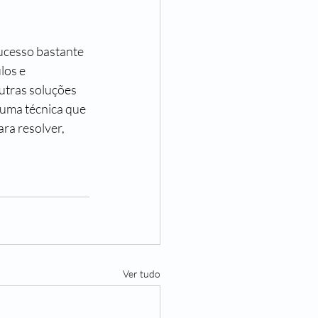
ucesso bastante 
los e 
utras soluções 
 uma técnica que 
ra resolver, 
Ver tudo