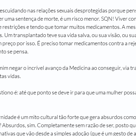
escuidando nas relações sexuais desprotegidas porque pens
er uma sentença de morte, é um risco menor. SQN! Viver com
e restrições e tendo que tomar muitos medicamentos. A mes
s. Um transplantado teve sua vida salva, ou sua visão, ou sua
 preço por isso. É preciso tomar medicamentos contra a reje
nto se pensa.
im negar o incrível avanço da Medicina ao conseguir, via tr
tas vidas.
stiono é: até que ponto se deve ir para que uma mulher poss
nidade é um mito cultural tão forte que gera absurdos como
? Absurdos, sim. Completamente sem razão de ser, posto qu
nativas que vão desde a simples adoção (que é um gesto de 