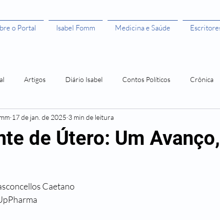
bre o Portal
Isabel Fomm
Medicina e Saúde
Escritore
al
Artigos
Diário Isabel
Contos Políticos
Crônica
omm
17 de jan. de 2025
3 min de leitura
aulista
Todas as Mulheres São Bruxas"
Todas as Mulheres são
nte de Útero: Um Avanço
ivros leitura grátis
Histórias de Mulher
Os 50 anos da Rosa
asconcellos Caetano
Amor Me Esperava em África
Orlando, santo amaro e a Guerra
a UpPharma