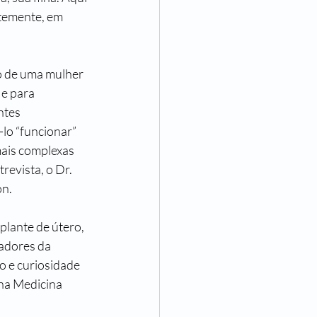
temente, em 
o de uma mulher 
e para 
ntes 
lo “funcionar” 
mais complexas 
revista, o Dr. 
on.
plante de útero, 
adores da 
o e curiosidade 
na Medicina 