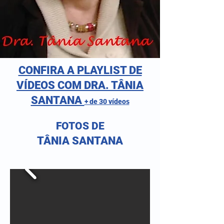
CONFIRA A PLAYLIST DE
VÍDEOS COM DRA. TÂNIA
SANTANA
+ de 30 vídeos
FOTOS DE
TÂNIA SANTANA