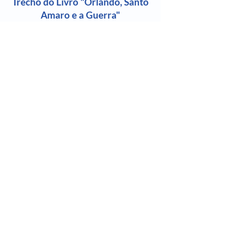
Trecho do Livro "Orlando, Santo
Amaro e a Guerra"
Orlando, Santo Amaro e a
Guerra
Assim, em meio ao barulho dos tiros e
das bombas, na adega que ficava no
porão da casa, havia música, canto e
dança.