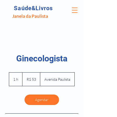
Saúde&Livros
Janela da Paulista
Ginecologista
53
Reais
1 h
1
R$ 53
Avenida Paulista
brasileiros
Agendar