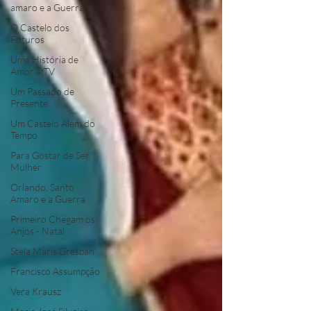
amaro e a Guerra
O Castelo dos
Futuros
Uma História de
Amor e TV
Um Passado de
Presente
Um Castelo Além do
Tempo
Para Gostar de Ser
Mulher
Orlando, Santo
Amaro e a Guerra
Primeiro Chegam os
Anjos - Natal
Stela Maris Grespan
Francisco Assumpção
Vera Krausz