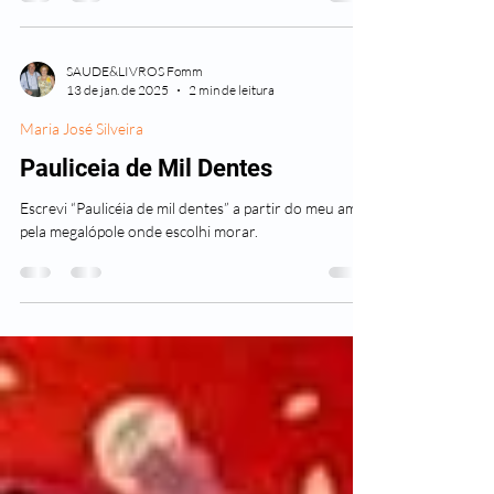
que ressalta cores, formas, belezas.
SAUDE&LIVROS Fomm
13 de jan. de 2025
2 min de leitura
Maria José Silveira
Pauliceia de Mil Dentes
Escrevi “Paulicéia de mil dentes” a partir do meu amor
pela megalópole onde escolhi morar.