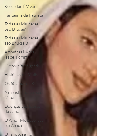
Recordar É Viver
Fantasma da Paulista
Todas as Mulheres
São Bruxas"
Todas as Mulheres
são Bruxas 3
Amostras Livros
Isabel Fomm
Livros leitura grátis
Histórias de Mulher
Os 50 anos da Rosa
A menstruação e seus
Mitos
Doenças São Dores
da Alma
O Amor Me Esperava
em África
Orlando, santo