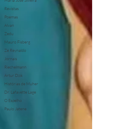
Maria José Silveira
Revistas
Poemas
Alvan
Zedu
Mauro Fisberg
Zé Reynaldo
Jornais
Riechelmann
Artur Dzik
Histórias de Muher
Dr. Lafayette Lage
O Espelho
Paulo Jatene