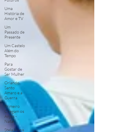
Uma
História de
Amor e TV
Um
Passado de
Presente
Um Castelo
Além do
Tempo
Para
Gostar de
Ser Mulher
Orlando,
Santo
Amaro e a
Guerra
Primeiro
Chegam os
Anjos -
Natal
Stela Maris