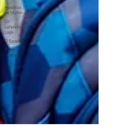
Histórias
de Muher
Dr.
Lafayette
Lage
O Espelho
Paulo
Jatene