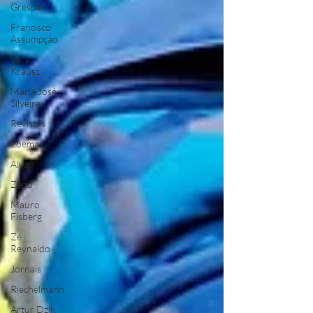
Grespan
Francisco
Assumpção
Vera
Krausz
Maria José
Silveira
Revistas
Poemas
Alvan
Zedu
Mauro
Fisberg
Zé
Reynaldo
Jornais
Riechelmann
Artur Dzik