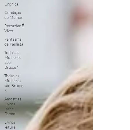
Crônica
Condição
de Mulher
Recordar É
Viver
Fantasma
da Paulista
Todas as
Mulheres
São
Bruxas"
Todas as
Mulheres
são Bruxas
3
Amostras
Livros
Isabel
Fomm
Livros
leitura