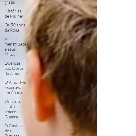
grátis
Histórias
de Mulher
Os 50 anos
da Rosa
A
menstruação
e seus
Mitos
Doenças
São Dores
da Alma
O Amor Me
Esperava
em África
Orlando,
santo
amaro e a
Guerra
O Castelo
dos
Futuros