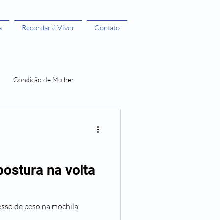
s
Recordar é Viver
Contato
Condição de Mulher
 Bruxas 3
A menstruação e seus Mitos
postura na volta
O Castelo dos Futuros