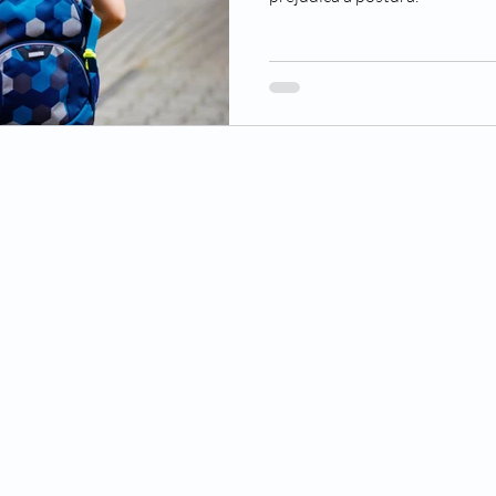
Passado de Presente
Um Castelo Além do Tempo
Para Gostar
Primeiro Chegam os Anjos - Natal
Stela Maris Grespan
Fra
© 2000 porSaúde&livros.