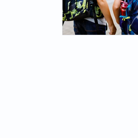
Uma História de Amor e TV
Um 
Orlando, Santo Amaro e a Guerra
Vera Krausz
Maria José Silveira