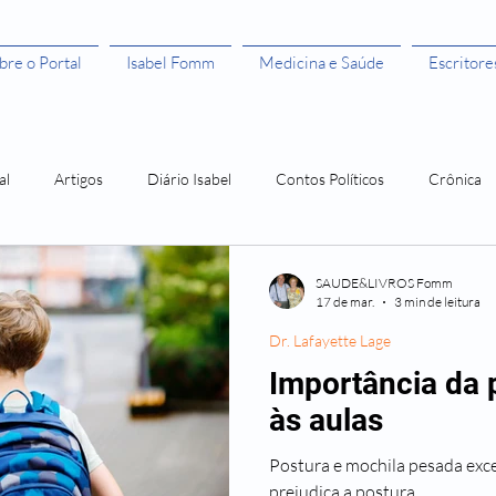
bre o Portal
Isabel Fomm
Medicina e Saúde
Escritore
al
Artigos
Diário Isabel
Contos Políticos
Crônica
aulista
Todas as Mulheres São Bruxas"
Todas as Mulheres são
SAUDE&LIVROS Fomm
17 de mar.
3 min de leitura
Dr. Lafayette Lage
ivros leitura grátis
Histórias de Mulher
Os 50 anos da Rosa
Importância da 
às aulas
Amor Me Esperava em África
Orlando, santo amaro e a Guerra
Postura e mochila pesada excesso de peso na mochila
prejudica a postura.