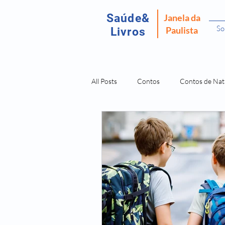
Saúde&
Janela da
So
Paulista
Livros
All Posts
Contos
Contos de Nat
Recordar É Viver
Fantasma da P
Amostras Livros Isabel Fomm
L
Doenças São Dores da Alma
O 