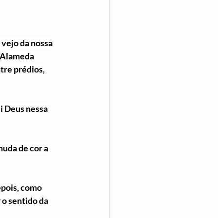
 vejo da nossa 
a Alameda 
tre prédios, 
i Deus nessa 
uda de cor a 
epois, como 
o sentido da 