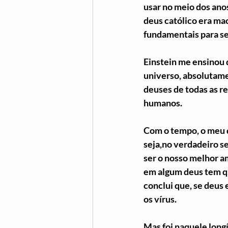
usar no meio dos anos
deus católico era mac
fundamentais para se
Einstein me ensinou q
universo, absolutame
deuses de todas as re
humanos. 
Com o tempo, o meu 
seja,no verdadeiro se
ser o nosso melhor am
em algum deus tem qu
conclui que, se deus
os vírus. 
Mas foi naquele long