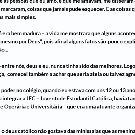
ue as pessoas que eu amo, e que me amavam, me disseram
marcaram, coisas que jamais pude esquecer. E as coisas q
 mais simples. 
á era bem madura – a vida me mostrara que alguns acont
 mesmo por Deus”, pois afinal alguns fatos são  pouco expli
o... 
 entre nós, deus e eu, nunca tinha sido das melhores. Log
a,  comecei também a achar que seria ateia ou talvez agnós
poder no colégio, quando eu estava com uns 12 ou 13 anos
 integrar a JEC – Juventude Estudantil Católica, havia t
 Operária e Universitária – que era uma atuante organiza
 o deus católico não gostava das minissaias que as menina