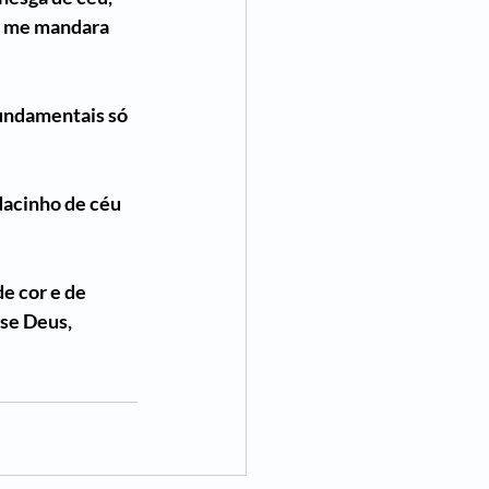
e me mandara 
undamentais só 
dacinho de céu 
e cor e de 
se Deus, 