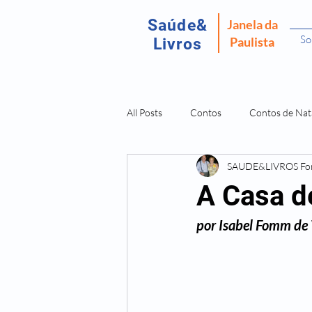
Saúde&
Janela da
So
Paulista
Livros
All Posts
Contos
Contos de Nat
SAUDE&LIVROS F
Recordar É Viver
Fantasma da P
A Casa d
por Isabel Fomm de
Amostras Livros Isabel Fomm
L
Doenças São Dores da Alma
O 