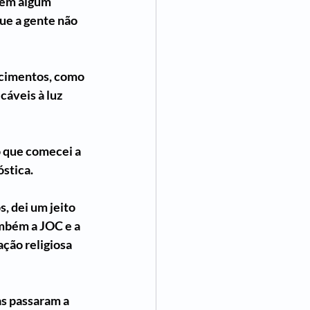
 em algum 
ue a gente não 
ecimentos, como 
cáveis à luz 
o que comecei a 
tica.  
, dei um jeito 
ambém a JOC e a 
ção religiosa 
s passaram a 