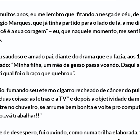
muitos anos, eu me lembro que, fitando a nesga de céu, de
o Marques, que já tinha partido para o lado de lá, a me diz
ê é a sua coragem” – eu, que naquele momento, me sentia
. 
u saudoso e amado pai, diante do drama que eu fazia, aos 1
sado: “Minha filha, um mês de gesso passa voando. Daqui 
qual foi o braço que quebrou”. 
ão, fumando seu eterno cigarro recheado de câncer do pu
duas coisas: as letras e a TV" e depois a objetividade da m
tre no chuveiro, se arrume bem bonita e volte pro comput
...vá trabalhar!!"
e de desespero, fui ouvindo, como numa trilha elaborada, 