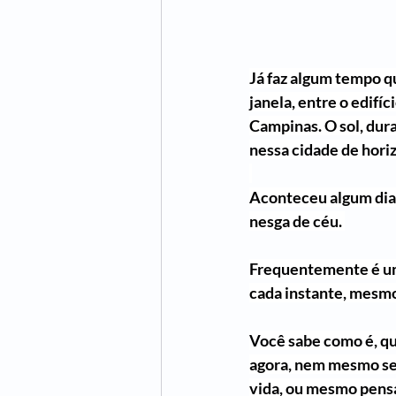
Já faz algum tempo qu
janela, entre o edifí
Campinas. O sol, dura
nessa cidade de hori
Aconteceu algum dia,
nesga de céu. 
Frequentemente é uma
cada instante, mesmo
Você sabe como é, qu
agora, nem mesmo se 
vida, ou mesmo pensa