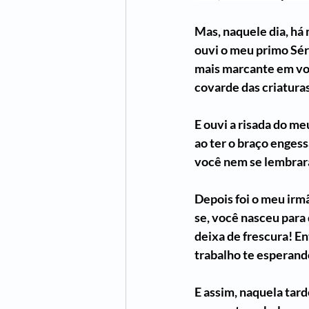
Mas, naquele dia, há 
ouvi o meu primo Sérgi
mais marcante em voc
covarde das criaturas
E ouvi a risada do me
ao ter o braço enges
você nem se lembrará 
Depois foi o meu irm
se, você nasceu para 
deixa de frescura! En
trabalho te esperando
E assim, naquela tard