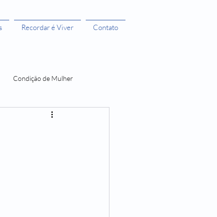
s
Recordar é Viver
Contato
Condição de Mulher
 Bruxas 3
A menstruação e seus Mitos
O Castelo dos Futuros