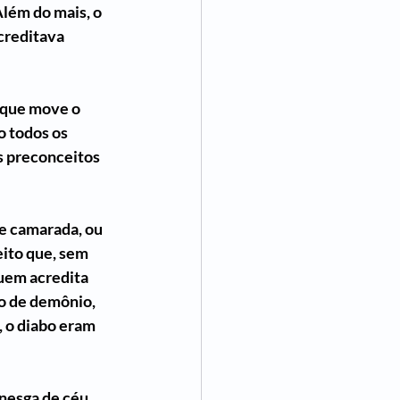
lém do mais, o 
creditava 
 que move o 
 todos os 
s preconceitos 
e camarada, ou 
eito que, sem 
quem acredita 
o de demônio, 
 o diabo eram 
esga de céu,  