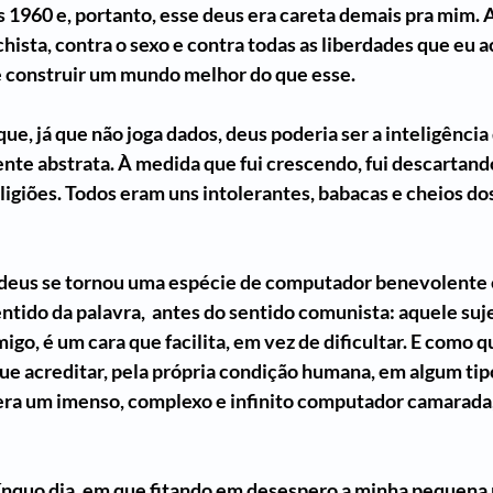
 1960 e, portanto, esse deus era careta demais pra mim. A
hista, contra o sexo e contra todas as liberdades que eu a
 construir um mundo melhor do que esse. 
ue, já que não joga dados, deus poderia ser a inteligência
nte abstrata. À medida que fui crescendo, fui descartando
ligiões. Todos eram uns intolerantes, babacas e cheios do
deus se tornou uma espécie de computador benevolente 
ntido da palavra,  antes do sentido comunista: aquele suj
igo, é um cara que facilita, em vez de dificultar. E como 
e acreditar, pela própria condição humana, em algum tip
 era um imenso, complexo e infinito computador camarada,
ínquo dia, em que fitando em desespero a minha pequena n