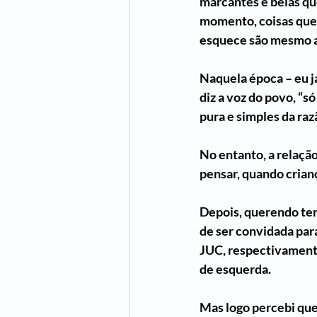
marcantes e belas q
momento, coisas que 
esquece são mesmo as
Naquela época – eu j
diz a voz do povo, “só
pura e simples da razã
No entanto, a relação
pensar, quando crianç
Depois, querendo ter 
de ser convidada para
JUC, respectivamente
de esquerda. 
Mas logo percebi que