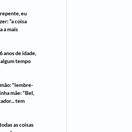
 repente, eu 
er: “a coisa 
 a mais 
6 anos de idade, 
a algum tempo 
lmão: "lembre-
inha mãe: "Bel, 
ador... tem 
todas as coisas 