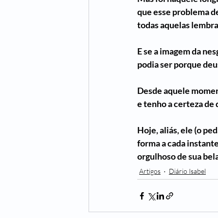
que esse problema de
todas aquelas lembra
E se a imagem da nes
podia ser porque deu
Desde aquele momento
e tenho a certeza de 
Hoje, aliás, ele (o p
forma a cada instante
orgulhoso de sua bela
Artigos
Diário Isabel