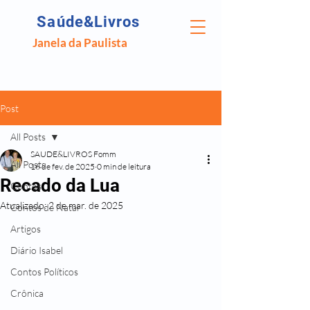
Saúde&Livros
Janela da Paulista
Post
All Posts
SAUDE&LIVROS Fomm
All Posts
16 de fev. de 2025
0 min de leitura
Recado da Lua
Contos
Atualizado:
2 de mar. de 2025
Contos de Natal
Artigos
Diário Isabel
Contos Políticos
Crônica