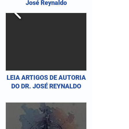
José Reynaldo
LEIA ARTIGOS DE AUTORIA
DO DR. JOSÉ REYNALDO