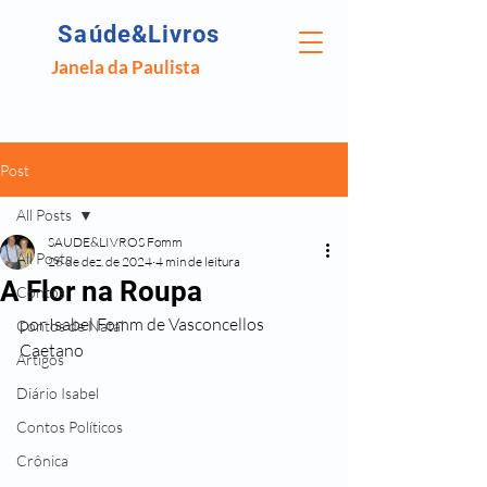
Saúde&Livros
Janela da Paulista
Post
All Posts
SAUDE&LIVROS Fomm
All Posts
26 de dez. de 2024
4 min de leitura
A Flor na Roupa
Contos
por Isabel Fomm de Vasconcellos 
Contos de Natal
Caetano
Artigos
Diário Isabel
Contos Políticos
Crônica