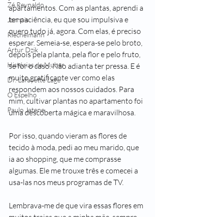
Zé Reynaldo
apartamentos. Com as plantas, aprendi a 
ter paciência, eu que sou impulsiva e 
Jornais
quero tudo já, agora. Com elas, é preciso 
Riechelmann
esperar. Semeia-se, espera-se pelo broto, 
Artur Dzik
depois pela planta, pela flor e pelo fruto, 
Histórias de Muher
se for o caso. Não adianta ter pressa. E é 
muito gratificante ver como elas 
Dr. Lafayette Lage
respondem aos nossos cuidados. Para 
O Espelho
mim, cultivar plantas no apartamento foi 
Paulo Jatene
uma descoberta mágica e maravilhosa.
Por isso, quando vieram as flores de 
tecido à moda, pedi ao meu marido, que 
ia ao shopping, que me comprasse 
algumas. Ele me trouxe três e comecei a 
usa-las nos meus programas de TV.
Lembrava-me de que vira essas flores em 