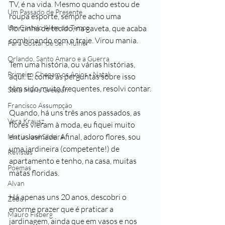
TV, é na vida. Mesmo quando estou de 
Um Passado de Presente
roupa esporte, sempre acho uma 
Um Castelo Além do Tempo
florzinha de tecido, na gaveta, que acaba 
combinando com o traje. Virou mania.
Para Gostar de Ser Mulher
Orlando, Santo Amaro e a Guerra
Tem uma história, ou várias histórias, 
Primeiro Chegam os Anjos - Natal
aqui. E, como as perguntas sobre isso 
têm sido muito frequentes, resolvi contar.
Stela Maris Grespan
Francisco Assumpção
Quando, há uns três anos passados, as 
Vera Krausz
flores vieram à moda, eu fiquei muito 
entusiasmada. Afinal, adoro flores, sou 
Maria José Silveira
uma jardineira (competente!) de 
Revistas
apartamento e tenho, na casa, muitas 
Poemas
matas floridas. 
Alvan
Há apenas uns 20 anos, descobri o 
Zedu
enorme prazer que é praticar a 
Mauro Fisberg
jardinagem, ainda que em vasos e nos 