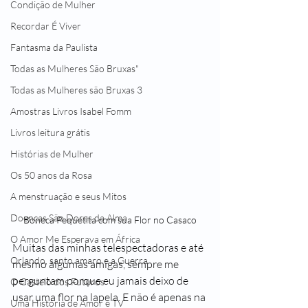
Condição de Mulher
Recordar É Viver
Fantasma da Paulista
Todas as Mulheres São Bruxas"
Todas as Mulheres são Bruxas 3
Amostras Livros Isabel Fomm
Livros leitura grátis
Histórias de Mulher
Os 50 anos da Rosa
A menstruação e seus Mitos
Doenças São Dores da Alma
Boneca Pequetita com sua Flor no Casaco
O Amor Me Esperava em África
Muitas das minhas telespectadoras e até 
Orlando, santo amaro e a Guerra
mesmo algumas amigas, sempre me 
perguntam porque eu jamais deixo de 
O Castelo dos Futuros
usar uma flor na lapela. E não é apenas na 
Uma História de Amor e TV