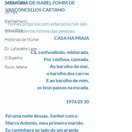
MEMÓRIA DE ISABEL FOMM DE 
Zé Reynaldo
VASCONCELLOS CAETANO
Jornais
Riechelmann
* nomes próprios com asteriscos não são 
Artur Dzik
os verdadeiros nomes das pessoas
CASA NA PRAIA
Histórias de Muher
Dr. Lafayette Lage
Cá, confundindo, misturada,
O Espelho
Por confusa, cansada,
Ao barulho do mar,
Paulo Jatene
o barulho dos carros
E ao barulho de mim,
os teus passos na escada.
1974 05 30
Foi uma noite dessas. Sonhei com o 
Marco Antonio, meu primeiro marido. 
Eu caminhava ao lado de um grande 