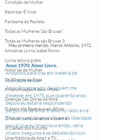
Condição de Mulher
Recordar É Viver
Fantasma da Paulista
Todas as Mulheres São Bruxas"
Todas as Mulheres são Bruxas 3
Meu primeiro marido, Marco Antonio, 1972.
Amostras Livros Isabel Fomm
Livros leitura grátis
Anos 1970: Amor Livre.
Histórias de Mulher
Andamos para trás em matéria de 
Os 50 anos da Rosa
liberdade sexual
Amor Encarcerado: Se alguém me 
A menstruação e seus Mitos
dissesse, em 1975, que quarenta anos 
Doenças São Dores da Alma
depois eu estaria respondendo 
O Amor Me Esperava em África
perguntas de amor e sexo no rádio e na 
TV e, em vez do amor livre e da liberdade 
Orlando, santo amaro e a Guerra
sexual que eu imaginava então, veria 
O Castelo dos Futuros
jovens inseguros e se debatendo num 
Uma História de Amor e TV