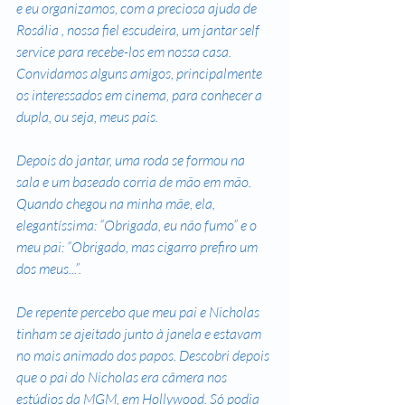
e eu organizamos, com a preciosa ajuda de 
Rosália , nossa fiel escudeira, um jantar self 
service para recebe-los em nossa casa. 
Convidamos alguns amigos, principalmente 
os interessados em cinema, para conhecer a 
dupla, ou seja, meus pais. 
Depois do jantar, uma roda se formou na 
sala e um baseado corria de mão em mão. 
Quando chegou na minha mãe, ela, 
elegantíssima: “Obrigada, eu não fumo” e o 
meu pai: “Obrigado, mas cigarro prefiro um 
dos meus...”. 
De repente percebo que meu pai e Nicholas 
tinham se ajeitado junto à janela e estavam 
no mais animado dos papos. Descobri depois 
que o pai do Nicholas era câmera nos 
estúdios da MGM, em Hollywood. Só podia 