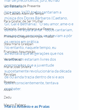
mar de preconceitos, juro, eu não 
acreditaria.
Um Passado de Presente
Nos anos 1970, todos cantariam a 
Um Castelo Além do Tempo
música dos Doces Bárbaros (Caetano, 
Para Gostar de Ser Mulher
Gil, Gal e Bethânia): “O seu amor, ame-o e 
Orlando, Santo Amaro e a Guerra
deixe-o livre para amar.” Todos cantariam, 
mas poucos, como nós, se atreviam a pôr 
Primeiro Chegam os Anjos - Natal
os versos em prática.
Stela Maris Grespan
No entanto, naquele tempo, eu 
Francisco Assumpção
acreditava que as gerações que nos 
sucederiam estariam livres dos 
Vera Krausz
preconceitos que a juventude 
Maria José Silveira
supostamente revolucionária da década 
Revistas
de 60 ainda trazia dentro de si e aos 
Poemas
quais, conscientemente, tentava 
combater.
Alvan
Zedu
Mauro Fisberg
Marco Antonio e as Praias