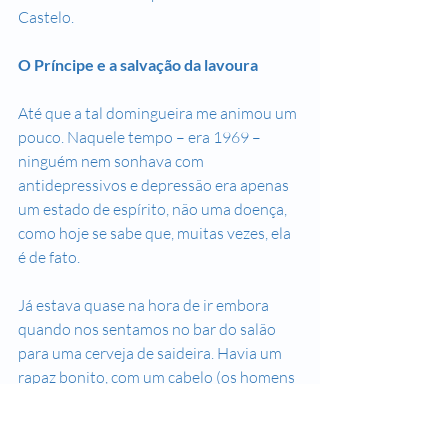
Castelo.
O Príncipe e a salvação da lavoura
Até que a tal domingueira me animou um 
pouco. Naquele tempo – era 1969 – 
ninguém nem sonhava com 
antidepressivos e depressão era apenas 
um estado de espírito, não uma doença, 
como hoje se sabe que, muitas vezes, ela 
é de fato. 
Já estava quase na hora de ir embora 
quando nos sentamos no bar do salão 
para uma cerveja de saideira. Havia um 
rapaz bonito, com um cabelo (os homens 
usavam cabelo comprido, pelos ombros) 
muito bem tratado, barba muito bem 