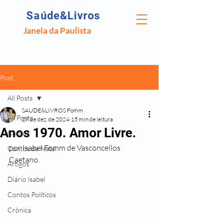
Saúde&Livros
Janela da Paulista
Post
All Posts
SAUDE&LIVROS Fomm
All Posts
27 de dez. de 2024
15 min de leitura
Anos 1970. Amor Livre.
Contos
por Isabel Fomm de Vasconcellos 
Contos de Natal
Caetano.
Artigos
Diário Isabel
Contos Políticos
Crônica