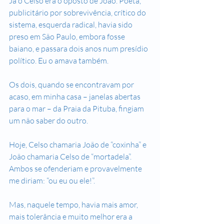
Já o Celso era o oposto de João. Poeta, 
publicitário por sobrevivência, crítico do 
sistema, esquerda radical, havia sido 
preso em São Paulo, embora fosse 
baiano, e passara dois anos num presídio 
político. Eu o amava também.
Os dois, quando se encontravam por 
acaso, em minha casa – janelas abertas 
para o mar – da Praia da Pituba, fingiam 
um não saber do outro.
Hoje, Celso chamaria João de “coxinha” e 
João chamaria Celso de “mortadela”. 
Ambos se ofenderiam e provavelmente 
me diriam: “ou eu ou ele!”.
Mas, naquele tempo, havia mais amor, 
mais tolerância e muito melhor era a 