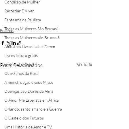
Condição de Mulher
Recordar É Viver
Fantasma da Paulista
Todas as Mulheres São Bruxas"
Poemas
Todas as Mulheres são Bruxas 3
Amostras Livros Isabel Fomm
Livros leitura grátis
Posts Relacionados
Ver tudo
Histórias de Mulher
Os 50 anos da Rosa
A menstruação e seus Mitos
Doenças São Dores da Alma
O Amor Me Esperava em África
Orlando, santo amaro e a Guerra
O Castelo dos Futuros
Uma História de Amor e TV