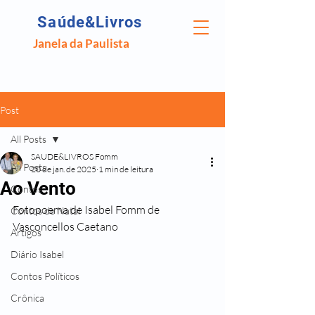
Saúde&Livros
Janela da Paulista
Post
All Posts
SAUDE&LIVROS Fomm
All Posts
20 de jan. de 2025
1 min de leitura
Ao Vento
Contos
Fotopoema de Isabel Fomm de 
Contos de Natal
Vasconcellos Caetano
Artigos
Diário Isabel
Contos Políticos
Crônica