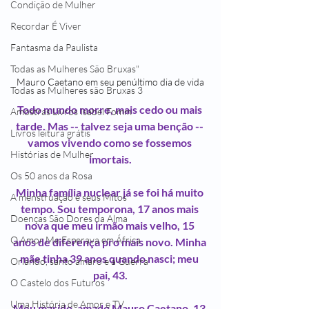
Condição de Mulher
Recordar É Viver
Fantasma da Paulista
Todas as Mulheres São Bruxas"
Mauro Caetano em seu penúltimo dia de vida
Todas as Mulheres são Bruxas 3
Todo mundo morre, mais cedo ou mais 
Amostras Livros Isabel Fomm
tarde. Mas -- talvez seja uma benção -- 
Livros leitura grátis
vamos vivendo como se fossemos 
Histórias de Mulher
imortais.
Os 50 anos da Rosa
Minha família nuclear já se foi há muito 
A menstruação e seus Mitos
tempo. Sou temporona, 17 anos mais 
Doenças São Dores da Alma
nova que meu irmão mais velho, 15 
O Amor Me Esperava em África
anos de diferença pro mais novo. Minha 
mãe tinha 39 anos quando nasci; meu 
Orlando, santo amaro e a Guerra
pai, 43.
O Castelo dos Futuros
Uma História de Amor e TV
Meu marido, amado Mauro Caetano, 13 