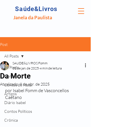
Saúde&Livros
Janela da Paulista
Post
All Posts
SAUDE&LIVROS Fomm
All Posts
31 de jan. de 2025
4 min de leitura
Da Morte
Contos
Atualizado:
8 de abr. de 2025
Contos de Natal
por Isabel Fomm de Vasconcellos 
Artigos
Caetano
Diário Isabel
Contos Políticos
Crônica