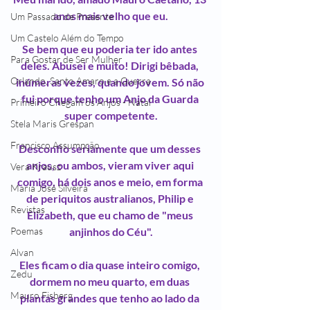
anos mais velho que eu.
Um Passado de Presente
Um Castelo Além do Tempo
Se bem que eu poderia ter ido antes 
Para Gostar de Ser Mulher
deles. Abusei e muito! Dirigi bêbada, 
Orlando, Santo Amaro e a Guerra
inúmeras vezes, quando jovem. Só não 
fui porque tenho um Anjo da Guarda 
Primeiro Chegam os Anjos - Natal
super competente.
Stela Maris Grespan
Francisco Assumpção
Desconfio seriamente que um desses 
anjos, ou ambos, vieram viver aqui 
Vera Krausz
comigo, há dois anos e meio, em forma 
Maria José Silveira
de periquitos australianos, Philip e 
Revistas
Elizabeth, que eu chamo de "meus 
anjinhos do Céu".
Poemas
Alvan
Eles ficam o dia quase inteiro comigo, 
Zedu
dormem no meu quarto, em duas 
Mauro Fisberg
plantas grandes que tenho ao lado da 