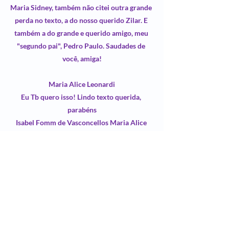
Maria Sidney
, também não citei outra grande 
perda no texto, a do nosso querido 
Zilar
. E 
também a do grande e querido amigo, meu 
"segundo pai", Pedro Paulo. Saudades de 
você, amiga!
Maria Alice Leonardi
Eu Tb quero isso! Lindo texto querida, 
parabéns
Isabel Fomm de Vasconcellos
Maria Alice 
Leonardi
 Obrigada, amiga!
Eduardo Baffa
Admiro seu talento para colocar na forma de 
texto o seu dia-a-dia e sentimentos. Sempre 
me emociono ao ler o que escreve, mesmo 
que seja de um assunto tão evitado pelas 
pessoas. Gostaria de conseguir fingir que 