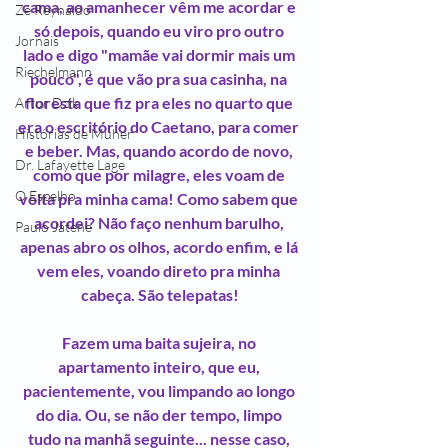
cama, ao amanhecer vêm me acordar e 
Zé Reynaldo
só depois, quando eu viro pro outro 
Jornais
lado e digo "mamãe vai dormir mais um 
Riechelmann
pouco", é que vão pra sua casinha, na 
floresta que fiz pra eles no quarto que 
Artur Dzik
era o escritório do Caetano, para comer 
Histórias de Muher
e beber. Mas, quando acordo de novo, 
Dr. Lafayette Lage
como que por milagre, eles voam de 
O Espelho
volta pra minha cama! Como sabem que 
acordei? Não faço nenhum barulho, 
Paulo Jatene
apenas abro os olhos, acordo enfim, e lá 
vem eles, voando direto pra minha 
cabeça. São telepatas!
Fazem uma baita sujeira, no 
apartamento inteiro, que eu, 
pacientemente, vou limpando ao longo 
do dia. Ou, se não der tempo, limpo 
tudo na manhã seguinte... nesse caso, 