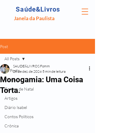
Saúde&Livros
Janela da Paulista
Post
All Posts
SAUDE&LIVROS Fomm
All Posts
26 de dez. de 2024
5 min de leitura
Monogamia: Uma Coisa
Contos
Torta.
Contos de Natal
Artigos
Diário Isabel
Contos Políticos
Crônica