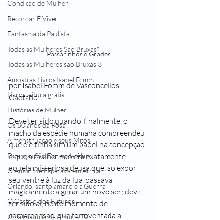
Condição de Mulher
Recordar É Viver
Fantasma da Paulista
Todas as Mulheres São Bruxas"
Passarinhos e Grades
Todas as Mulheres são Bruxas 3
Amostras Livros Isabel Fomm
por Isabel Fomm de Vasconcellos 
Livros leitura grátis
Caetano .
Histórias de Mulher
Deve ter sido quando, finalmente, o 
Os 50 anos da Rosa
macho da espécie humana compreendeu 
A menstruação e seus Mitos
que ele tinha sim um papel na concepção 
e que a mulher não era exatamente 
Doenças São Dores da Alma
aquela misteriosa deusa que, ao expor 
O Amor Me Esperava em África
seu ventre à luz da lua, passava 
Orlando, santo amaro e a Guerra
magicamente a gerar um novo ser; deve 
O Castelo dos Futuros
ter sido aí, neste momento de 
compreensão, que foi inventada a 
Uma História de Amor e TV