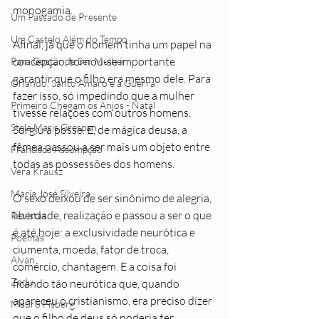
monogamia.  
Um Passado de Presente
Um Castelo Além do Tempo
Afinal, já que o homem tinha um papel na 
concepção, tornou-se importante 
Para Gostar de Ser Mulher
garantir que o filho era mesmo dele. Para 
Orlando, Santo Amaro e a Guerra
fazer isso, só impedindo que a mulher 
Primeiro Chegam os Anjos - Natal
tivesse relações com outros homens. 
Stela Maris Grespan
Surgiu a posse. E, de mágica deusa, a 
fêmea passou a ser mais um objeto entre 
Francisco Assumpção
todas as possessões dos homens.
Vera Krausz
Maria José Silveira
O sexo deixou de ser sinônimo de alegria, 
liberdade, realização e passou a ser o que 
Revistas
é até hoje: a exclusividade neurótica e 
Poemas
ciumenta, moeda, fator de troca, 
Alvan
comércio, chantagem. E a coisa foi 
Zedu
ficando tão neurótica que, quando 
apareceu o cristianismo, era preciso dizer 
Mauro Fisberg
que o filho de deus só poderia ter 