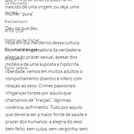
Zé Reynaldo
nascido de uma virgem, ou seja, uma 
Jornais
mulher “pura”.
Riechelmann
Deu no que deu.
Artur Dzik
Histórias de Muher
Hoje em dia, herdeiros dessa cultura 
horrível e engessadora da verdadeira 
Dr. Lafayette Lage
alegria do prazer sexual, apesar dos 
O Espelho
motéis e de uma suposta e hipócrita 
Paulo Jatene
liberdade, vemos em muitos adultos o 
comportamento doentio e infeliz com 
relação ao sexo. Crimes passionais. 
Vinganças torpes por aquilo que 
chamamos de “traição”,  lágrimas, 
violência, sofrimento. Tudo por aquilo 
que deveria ser a maior fonte de saúde e 
prazer dos humanos: a alegria do sexo 
bem feito, sem culpa, sem vergonha, sem 