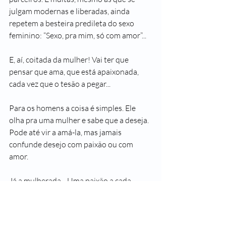
julgam modernas e liberadas, ainda 
repetem a besteira predileta do sexo 
feminino: “Sexo, pra mim, só com amor”...
E, aí, coitada da mulher! Vai ter que 
pensar que ama, que está apaixonada, 
cada vez que o tesão a pegar... 
Para os homens a coisa é simples. Ele 
olha pra uma mulher e sabe que a deseja. 
Pode até vir a amá-la, mas jamais 
confunde desejo com paixão ou com 
amor.
Já a mulherada... Uma paixão a cada 
balada de fim de semana.
Passionais