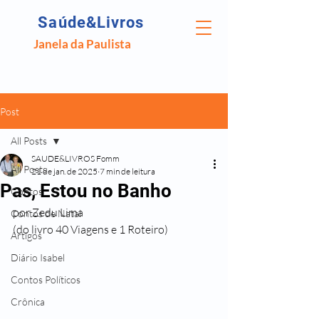
Saúde&Livros
Janela da Paulista
Post
All Posts
SAUDE&LIVROS Fomm
All Posts
21 de jan. de 2025
7 min de leitura
Pas, Estou no Banho
Contos
por Zedu Lima
Contos de Natal
(do livro 40 Viagens e 1 Roteiro)
Artigos
Diário Isabel
Contos Políticos
Crônica