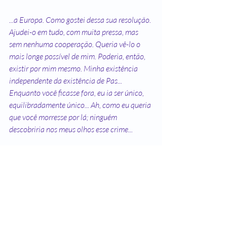
...a Europa. Como gostei dessa sua resolução. 
Ajudei-o em tudo, com muita pressa, mas 
sem nenhuma cooperação. Queria vê-lo o 
mais longe possível de mim. Poderia, então, 
existir por mim mesmo. Minha existência 
independente da existência de Pas... 
Enquanto você ficasse fora, eu ia ser único, 
equilibradamente único... Ah, como eu queria 
que você morresse por lá; ninguém 
descobriria nos meus olhos esse crime...
...quatro anos e agora você volta... Antes não 
tivesse deixado o bilhete no portão. Bastava 
não atender à porta, assim você pensaria que 
eu havia mudado de casa — o que seria uma 
surpresa para você — e nosso encontro 
ficaria adiado por mais um tempo... Com 
você volta toda a minha instabilidade, a 