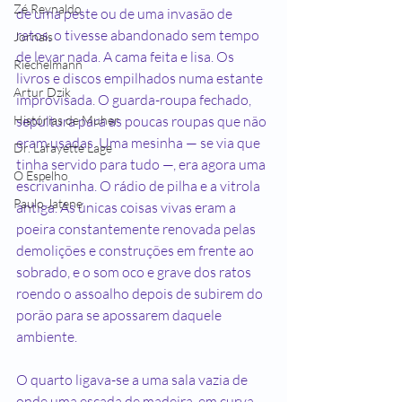
Zé Reynaldo
de uma peste ou de uma invasão de 
ratos, o tivesse abandonado sem tempo 
Jornais
de levar nada. A cama feita e lisa. Os 
Riechelmann
livros e discos empilhados numa estante 
Artur Dzik
improvisada. O guarda-roupa fechado, 
Histórias de Muher
sepultura para as poucas roupas que não 
eram usadas. Uma mesinha — se via que 
Dr. Lafayette Lage
tinha servido para tudo —, era agora uma 
O Espelho
escrivaninha. O rádio de pilha e a vitrola 
Paulo Jatene
antiga. As únicas coisas vivas eram a 
poeira constantemente renovada pelas 
demolições e construções em frente ao 
sobrado, e o som oco e grave dos ratos 
roendo o assoalho depois de subirem do 
porão para se apossarem daquele 
ambiente.
O quarto ligava-se a uma sala vazia de 
onde uma escada de madeira, em curva, 