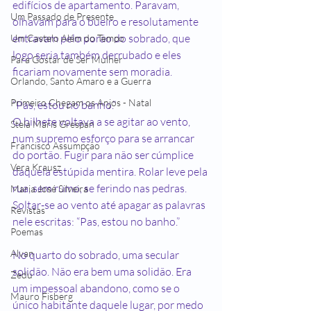
edifícios de apartamento. Paravam, 
Um Passado de Presente
olhavam para o bueiro e resolutamente 
entravam pelo porão do sobrado, que 
Um Castelo Além do Tempo
logo seria também derrubado e eles 
Para Gostar de Ser Mulher
ficariam novamente sem moradia.
Orlando, Santo Amaro e a Guerra
Primeiro Chegam os Anjos - Natal
“Pas, estou no banho.”
O bilhete voltava a se agitar ao vento, 
Stela Maris Grespan
num supremo esforço para se arrancar 
Francisco Assumpção
do portão. Fugir para não ser cúmplice 
Vera Krausz
daquela estúpida mentira. Rolar leve pela 
rua, sem rumo, se ferindo nas pedras. 
Maria José Silveira
Soltar-se ao vento até apagar as palavras 
Revistas
nele escritas: “Pas, estou no banho.”
Poemas
Alvan
No quarto do sobrado, uma secular 
solidão. Não era bem uma solidão. Era 
Zedu
um impessoal abandono, como se o 
Mauro Fisberg
único habitante daquele lugar, por medo 