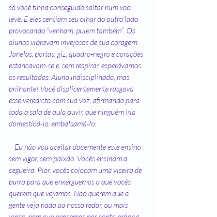
só você tinha conseguido saltar num voo 
leve. E eles sentiam seu olhar do outro lado 
provocando:“venham, pulem também”. Os 
alunos vibravam invejosos de sua coragem. 
Janelas, portas, giz, quadro-negro e corações 
estancavam-se e, sem respirar, esperávamos 
os resultados: Aluno indisciplinado, mas 
brilhante! Você displicentemente rasgava 
esse veredicto com sua voz, afirmando para 
toda a sala de aula ouvir, que ninguém iria 
domesticá-lo, embalsamá-lo:
− Eu não vou aceitar docemente este ensino 
sem vigor, sem paixão. Vocês ensinam a 
cegueira. Pior, vocês colocam uma viseira de 
burro para que enxerguemos o que vocês 
querem que vejamos. Não querem que a 
gente veja nada ao nosso redor, ou mais 
longe, nem que pensemos por conta própria. 