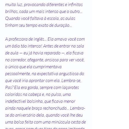
muita luz, provocando diferentes e infinitos 
brilhos, cada um mais intenso que o outro... 
Quando você faltava à escola, as aulas 
tinham seu tempo exato de duração...
A professora de inglês... Ela amava você com 
um ódio tão intenso! Antes de entrar na sala 
de aula — eu já havia reparado —, ela ficava 
no corredor, ofegante, ansiosa para ver você, 
o único que ela cumprimentava 
pessoalmente, na expectativa angustiosa do 
que você iria aprontar com ela. Lembra-se, 
Pas? Ela era gorda, sempre com laçarotes 
coloridos na cabeça e, no pulso, uma 
indefectível bolsinha, que ficava menor 
ainda naquele braço rechonchudo... Lembra-
se do aniversário dela, quando você lhe deu 
uma bolsa feita com uma minúscula cesta de 
ovos, presa com duas tiras de pano imitando 