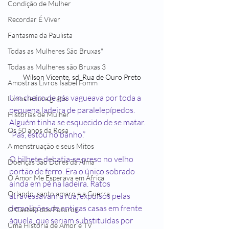
Condição de Mulher
Recordar É Viver
Fantasma da Paulista
Todas as Mulheres São Bruxas"
Todas as Mulheres são Bruxas 3
Wilson Vicente, sd, Rua de Ouro Preto
Amostras Livros Isabel Fomm
Um cheiro de gás vagueava por toda a 
Livros leitura grátis
pequena ladeira de paralelepípedos. 
Histórias de Mulher
Alguém tinha se esquecido de se matar.
Os 50 anos da Rosa
“Pas, estou no banho.”
A menstruação e seus Mitos
O bilhete debatia-se preso no velho 
Doenças São Dores da Alma
portão de ferro. Era o único sobrado 
O Amor Me Esperava em África
ainda em pé na ladeira. Ratos 
Orlando, santo amaro e a Guerra
atravessavam a rua, expulsos pelas 
demolições de antigas casas em frente 
O Castelo dos Futuros
àquela, que seriam substituídas por 
Uma História de Amor e TV