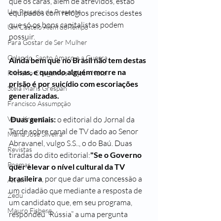
que os caras, além de atrevidos, estão 
Um Passado de Presente
equipados com relógios precisos destes 
que só os bons capitalistas podem 
Um Castelo Além do Tempo
possuir. 
Para Gostar de Ser Mulher
Orlando, Santo Amaro e a Guerra
Ainda bem que no Brasil não tem destas 
coisas, e quando alguém morre na 
Primeiro Chegam os Anjos - Natal
prisão é por suicídio com escoriações 
Stela Maris Grespan
generalizadas. 
Francisco Assumpção
Duas geniais: 
o editorial do Jornal da 
Vera Krausz
Tarde sobre canal de TV dado ao Senor 
Maria José Silveira
Abravanel, vulgo S.S.., o do Baú. Duas 
Revistas
tiradas do dito editorial:
"Se o Governo 
Poemas
quer elevar o nível cultural da TV 
brasileira
, por que dar uma concessão a 
Alvan
um cidadão que mediante a resposta de 
Zedu
um candidato que, em seu programa, 
Mauro Fisberg
respondeu “Rússia” a uma pergunta 