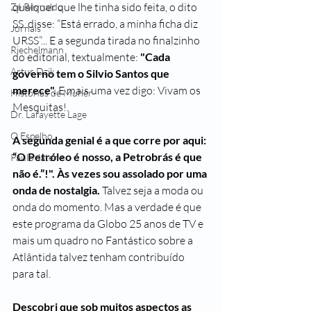
qualquer que lhe tinha sido feita, o dito 
Zé Reynaldo
SS. disse: “Está errado, a minha ficha diz 
Jornais
URSS”... E a segunda tirada no finalzinho 
Riechelmann
do editorial, textualmente: 
"Cada 
Artur Dzik
governo tem o Silvio Santos que 
merece". 
E mais uma vez digo: Vivam os 
Histórias de Muher
Mesquitas!.  
Dr. Lafayette Lage
O Espelho
A segunda genial é a que corre por aqui: 
“O Petróleo é nosso, a Petrobrás é que 
Paulo Jatene
não é.”!". Às vezes sou assolado por uma 
onda de nostalgia.
 Talvez seja a moda ou 
onda do momento. Mas a verdade é que 
este programa da Globo 25 anos de TV e 
mais um quadro no Fantástico sobre a 
Atlântida talvez tenham contribuído 
para tal.
Descobri que sob muitos aspectos as 