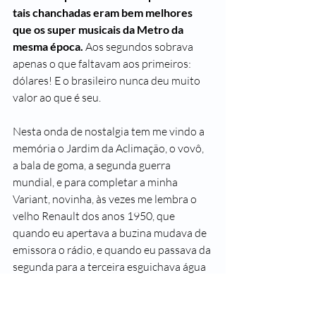
tais chanchadas eram bem melhores 
que os super musicais da Metro da 
mesma época. 
Aos segundos sobrava 
apenas o que faltavam aos primeiros: 
dólares! E o brasileiro nunca deu muito 
valor ao que é seu.  
Nesta onda de nostalgia tem me vindo a 
memória o Jardim da Aclimação, o vovô, 
a bala de goma, a segunda guerra 
mundial, e para completar a minha 
Variant, novinha, às vezes me lembra o 
velho Renault dos anos 1950, que 
quando eu apertava a buzina mudava de 
emissora o rádio, e quando eu passava da 
segunda para a terceira esguichava água 
no para-brisa.O mundo está ficando cada 
vez mais quadrado e chato.