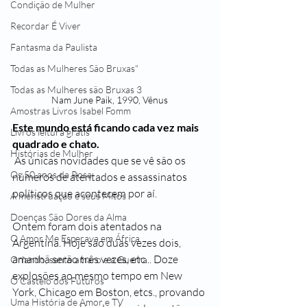
Condição de Mulher
Recordar É Viver
Fantasma da Paulista
Todas as Mulheres São Bruxas"
Todas as Mulheres são Bruxas 3
Nam June Paik, 1990, Vênus
Amostras Livros Isabel Fomm
Este mundo está ficando cada vez mais 
Livros leitura grátis
quadrado e chato. 
Histórias de Mulher
 As únicas novidades que se vê são os 
Os 50 anos da Rosa
números de atentados e assassinatos 
políticos que acontecem por aí. 
A menstruação e seus Mitos
Doenças São Dores da Alma
Ontem foram dois atentados na 
O Amor Me Esperava em África
Argentina. Hoje são duas vezes dois, 
amanhã serão três vezes, etc... Doze 
Orlando, santo amaro e a Guerra
explosões ao mesmo tempo em New 
O Castelo dos Futuros
York, Chicago em Boston, etcs., provando 
Uma História de Amor e TV