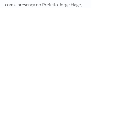
com a presença do Prefeito Jorge Hage, 
que foi por sinal filmado pela nossa 
Câmera Produções, e muito badalado na 
Televisão. 
O mercado publicitário local, a Bahia e 
as novelas crescem.Mas o país continua 
o mesmo, bem arrolhado, televisionado 
e fingindo ser feliz.
Alvan
* slogan famoso da Companhia de 
Mudanças Lusitana
** verso de poema de Vinicius de Morais
Alvan