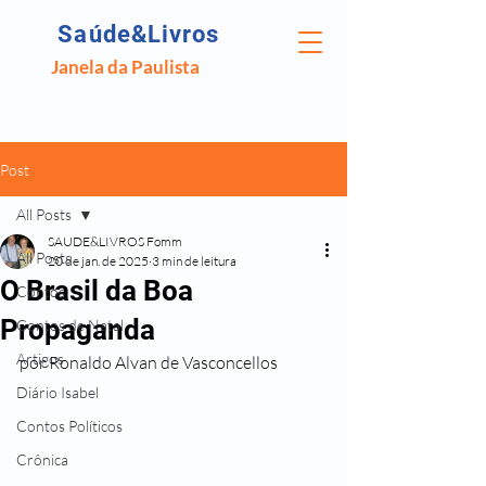
Saúde&Livros
Janela da Paulista
Post
All Posts
SAUDE&LIVROS Fomm
All Posts
20 de jan. de 2025
3 min de leitura
O Brasil da Boa
Contos
Propaganda
Contos de Natal
Artigos
por Ronaldo Alvan de Vasconcellos
Diário Isabel
Contos Políticos
Crônica