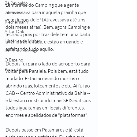
Zé Reynaldo
Lembra-se do Camping que a gente 
atravessava para ir aquela prainha que 
Jornais
vem depois dele? (Atravessava até uns 
Riechelmann
dois meses atrás). Bem, agora Camping e 
Artur Dzik
fechado pois por trás dele tem uma baita 
Histórias de Muher
avenida asfaltada, e estão arruando e 
asfaltando tudo aquilo. 
Dr. Lafayette Lage
O Espelho
Depois fui para o lado do aeroporto para 
Paulo Jatene
voltar pela Paralela. Pois bem, está tudo 
mudado. Estão arrasando morros o 
abrindo ruas, loteamentos e etc. Aí fui ao 
CAB -- Centro Administrativo da Bahia -- 
e lá estão construindo mais SEIS edifícios 
todos iguais, mas em locais diferentes, 
enormes e apelidados de "plataformas". 
Depois passo em Patamares e já, está 
tudo arruado e asfaltado. Eu acho que 