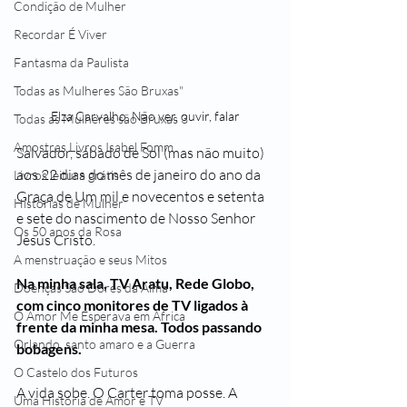
Condição de Mulher
Recordar É Viver
Fantasma da Paulista
Todas as Mulheres São Bruxas"
Elza Carvalho, Não ver, ouvir, falar
Todas as Mulheres são Bruxas 3
Amostras Livros Isabel Fomm
Salvador, sábado de Sol (mas não muito) 
aos 22 dias do mês de janeiro do ano da 
Livros leitura grátis
Graça de Um mil e novecentos e setenta 
Histórias de Mulher
e sete do nascimento de Nosso Senhor 
Os 50 anos da Rosa
Jesus Cristo. 
A menstruação e seus Mitos
Na minha sala, TV Aratu, Rede Globo, 
Doenças São Dores da Alma
com cinco monitores de TV ligados à 
O Amor Me Esperava em África
frente da minha mesa. Todos passando 
Orlando, santo amaro e a Guerra
bobagens.
O Castelo dos Futuros
A vida sobe. O Carter toma posse. A 
Uma História de Amor e TV