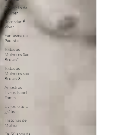
Condição de
Mulher
Recordar É
Viver
Fantasma da
Paulista
Todas as
Mulheres São
Bruxas"
Todas as
Mulheres são
Bruxas 3
Amostras
Livros Isabel
Fomm
Livros leitura
grátis
Histórias de
Mulher
Os 50 anos da