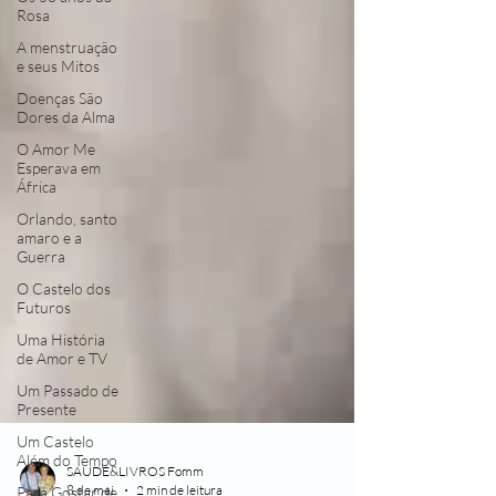
Rosa
A menstruação
e seus Mitos
Doenças São
Dores da Alma
O Amor Me
Esperava em
África
Orlando, santo
amaro e a
Guerra
O Castelo dos
Futuros
Uma História
de Amor e TV
Um Passado de
Presente
Um Castelo
Além do Tempo
Para Gostar de