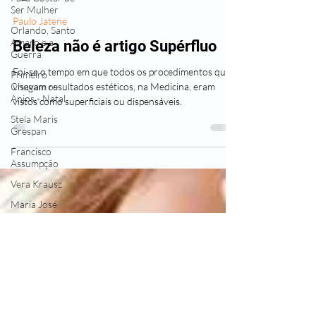
SAUDE&LIVROS Fomm
Ser Mulher
8 de mai.
2 min de leitura
Orlando, Santo
Amaro e a
Paulo Jatene
Guerra
Beleza não é artigo Supérfluo
Primeiro
Chegam os
Foi-se o tempo em que todos os procedimentos que
Anjos - Natal
visavam resultados estéticos, na Medicina, eram
Stela Maris
vistos como superficiais ou dispensáveis.
Grespan
Francisco
Assumpção
Vera Krausz
Maria José
Silveira
Revistas
Poemas
Alvan
Zedu