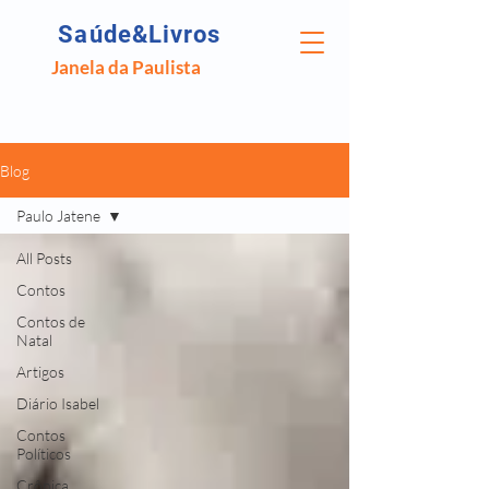
Saúde&Livros
Janela da Paulista
Blog
Paulo Jatene
All Posts
Contos
Contos de
Natal
Artigos
Diário Isabel
Contos
Políticos
Crônica