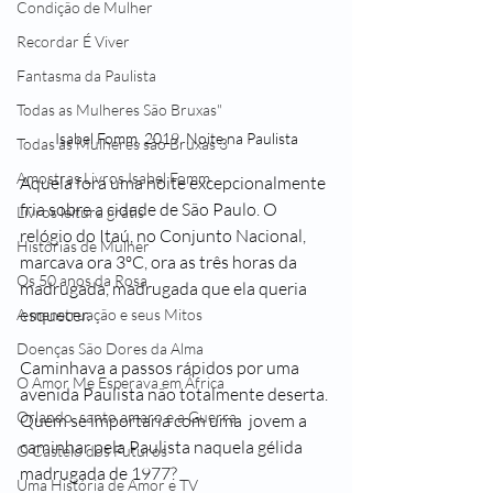
Condição de Mulher
Recordar É Viver
Fantasma da Paulista
Todas as Mulheres São Bruxas"
Isabel Fomm, 2019, Noite na Paulista
Todas as Mulheres são Bruxas 3
Amostras Livros Isabel Fomm
Aquela fora uma noite excepcionalmente 
fria sobre a cidade de São Paulo. O 
Livros leitura grátis
relógio do Itaú, no Conjunto Nacional, 
Histórias de Mulher
marcava ora 3ºC, ora as três horas da 
Os 50 anos da Rosa
madrugada, madrugada que ela queria 
esquecer. 
A menstruação e seus Mitos
Doenças São Dores da Alma
Caminhava a passos rápidos por uma 
O Amor Me Esperava em África
avenida Paulista não totalmente deserta. 
Orlando, santo amaro e a Guerra
Quem se importaria com uma  jovem a 
caminhar pela Paulista naquela gélida 
O Castelo dos Futuros
madrugada de 1977?
Uma História de Amor e TV