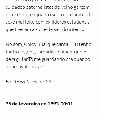
cuidados paternalistas do velho garçom, 
seo Zé. Por enquanto seria isto: noites de 
sexo mal feito com ex-líderes estudantis 
que tiveram a sorte de sair do inferno.
No som, Chico Buarque canta: "Eu tenho 
tanta alegria guardada, abafada, quem 
dera gritar.Tô me guardando pra quando 
o carnaval chegar".
Bel, 1993, fevereiro, 25 
25 de fevereiro de 1993 
00:01
Chorei paca ao escrever isto aí acima. 
Nunca pensei que ainda fosse capaz de 
chorar pelos anos setenta e não quero 