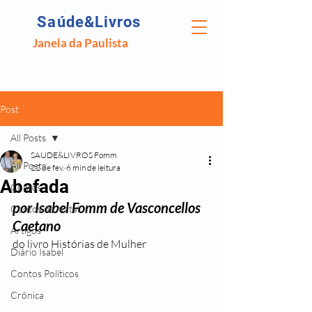
Saúde&Livros
Janela da Paulista
Post
All Posts
SAUDE&LIVROS Fomm
All Posts
22 de fev.
6 min de leitura
Abafada
Contos
por Isabel Fomm de Vasconcellos 
Contos de Natal
Caetano
Artigos
do livro Histórias de Mulher
Diário Isabel
Contos Políticos
Crônica