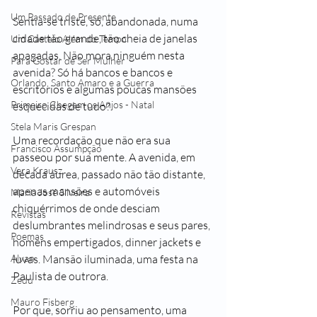
Um Passado de Presente
Sentia-se triste, só, abandonada, numa 
cidade tão grande, tão cheia de janelas 
Um Castelo Além do Tempo
apagadas. Não mora ninguém nesta 
Para Gostar de Ser Mulher
avenida? Só há bancos e bancos e 
Orlando, Santo Amaro e a Guerra
escritórios e algumas poucas mansões 
Primeiro Chegam os Anjos - Natal
esquecidas de tudo?
Stela Maris Grespan
Uma recordação que não era sua 
Francisco Assumpção
passeou por sua mente. A avenida, em 
Vera Krausz
década áurea, passado não tão distante, 
apenas mansões e automóveis 
Maria José Silveira
chiquérrimos de onde desciam 
Revistas
deslumbrantes melindrosas e seus pares, 
Poemas
homens empertigados, dinner jackets e 
luvas. Mansão iluminada, uma festa na 
Alvan
Paulista de outrora.
Zedu
Mauro Fisberg
Por que, sorriu ao pensamento, uma 