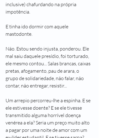
inclusive) chafurdando na própria 
impotência.
E tinha ido dormir com aquele 
mastodonte.
Não. Estou sendo injusta, ponderou. Ele 
mal saiu daquele presídio, foi torturado, 
ele mesmo contou... Salas brancas, caixas 
pretas, afogamento, pau de arara, o 
grupo de solidariedade, não falar, não 
contar, não entregar, resistir...
Um arrepio percorreu-lhe a espinha. E se 
ele estivesse doente? E se ele tivesse 
transmitido alguma horrível doença 
venérea a ela? Seria um preço muito alto 
a pagar por uma noite de amor com um 
ex-líder estudantil. E se tivesse sarna? 