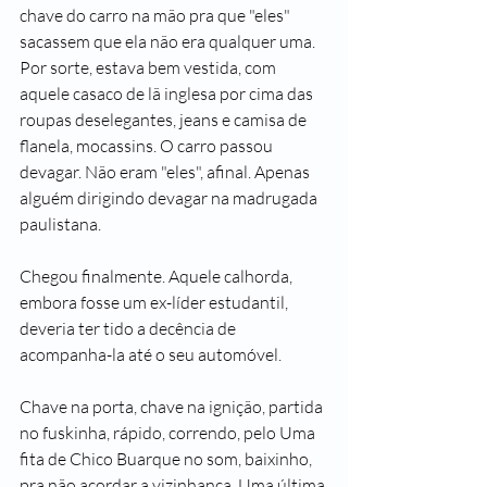
chave do carro na mão pra que "eles" 
sacassem que ela não era qualquer uma. 
Por sorte, estava bem vestida, com  
aquele casaco de lã inglesa por cima das 
roupas deselegantes, jeans e camisa de 
flanela, mocassins. O carro passou 
devagar. Não eram "eles", afinal. Apenas 
alguém dirigindo devagar na madrugada 
paulistana.
Chegou finalmente. Aquele calhorda, 
embora fosse um ex-líder estudantil, 
deveria ter tido a decência de 
acompanha-la até o seu automóvel.
Chave na porta, chave na ignição, partida 
no fuskinha, rápido, correndo, pelo Uma 
fita de Chico Buarque no som, baixinho, 
pra não acordar a vizinhança. Uma última 