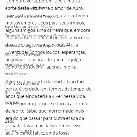
Cômputo geral, porém, tivera muita 
Um Passado de Presente
sorte desta vez, tinha o amor de Auro, 
que lhe trazia extrema segurança, tivera 
Um Castelo Além do Tempo
muitos amores, seus pais, seus irmãos, 
Para Gostar de Ser Mulher
alguns amigos, uma carreira que, embora 
Orlando, Santo Amaro e a Guerra
importante, fora afinal de menor sucesso 
do que previra na juventude. Ah... a 
Primeiro Chegam os Anjos - Natal
juventude! Sonhos loucos, esperanças, 
Stela Maris Grespan
angústias, loucuras de quem se julga – 
Francisco Assumpção
como todo jovem – apenas imortal.
Vera Krausz
Agora estava perto da morte. Não tão 
Maria José Silveira
perto, é verdade, em termos de tempo, de 
Revistas
anos que ainda teria a viver nessa vida. 
Poemas
Perto, porém, porque se tornara íntima 
da morte. Sabia que morrer nada mais 
Alvan
era do que passar para outra etapa da 
Zedu
jornada das almas. Talvez renascesse 
Mauro Fisberg
aqui mesmo, talvez ainda fosse 