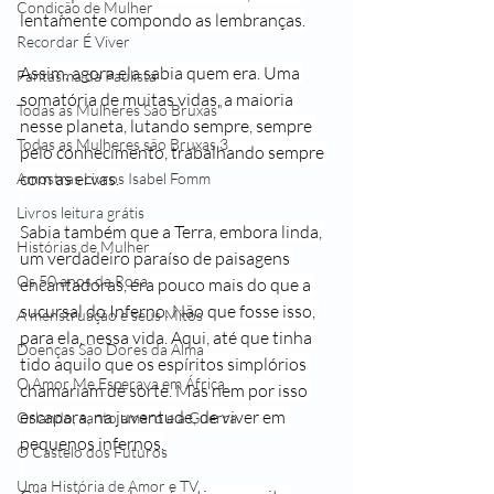
Condição de Mulher
lentamente compondo as lembranças.
Recordar É Viver
Assim, agora ela sabia quem era. Uma 
Fantasma da Paulista
somatória de muitas vidas, a maioria 
Todas as Mulheres São Bruxas"
nesse planeta, lutando sempre, sempre 
Todas as Mulheres são Bruxas 3
pelo conhecimento, trabalhando sempre 
com as ervas.
Amostras Livros Isabel Fomm
Livros leitura grátis
Sabia também que a Terra, embora linda, 
Histórias de Mulher
um verdadeiro paraíso de paisagens 
Os 50 anos da Rosa
encantadoras, era pouco mais do que a 
sucursal do Inferno. Não que fosse isso, 
A menstruação e seus Mitos
para ela, nessa vida. Aqui, até que tinha 
Doenças São Dores da Alma
tido aquilo que os espíritos simplórios 
O Amor Me Esperava em África
chamariam de sorte. Mas nem por isso 
escapara, na juventude, de viver em 
Orlando, santo amaro e a Guerra
pequenos infernos.
O Castelo dos Futuros
Uma História de Amor e TV