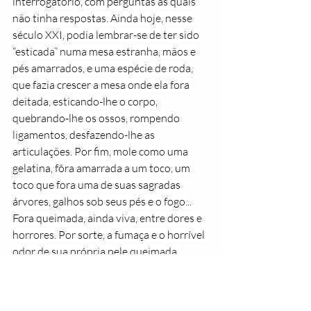
interrogatório, com perguntas às quais 
não tinha respostas. Ainda hoje, nesse 
século XXI, podia lembrar-se de ter sido 
“esticada” numa mesa estranha, mãos e 
pés amarrados, e uma espécie de roda, 
que fazia crescer a mesa onde ela fora 
deitada, esticando-lhe o corpo, 
quebrando-lhe os ossos, rompendo 
ligamentos, desfazendo-lhe as 
articulações. Por fim, mole como uma 
gelatina, fôra amarrada a um toco, um 
toco que fora uma de suas sagradas 
árvores, galhos sob seus pés e o fogo... 
Fora queimada, ainda viva, entre dores e 
horrores. Por sorte, a fumaça e o horrível 
odor de sua própria pele queimada, 
tiraram-lhe a consciência, antes da 
insuportável dor do fogo. Então... não 
seria isso o Inferno?