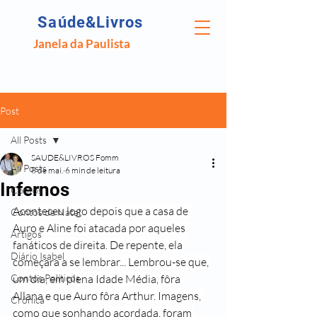
Saúde&Livros
Janela da Paulista
Post
All Posts
SAUDE&LIVROS Fomm
All Posts
8 de mai.
6 min de leitura
Infernos
Contos
Aconteceu logo depois que a casa de 
Contos de Natal
Auro e Aline foi atacada por aqueles 
Artigos
fanáticos de direita. De repente, ela 
Diário Isabel
começara a se lembrar... Lembrou-se que, 
Contos Políticos
um dia, em plena Idade Média, fôra 
Allana e que Auro fôra Arthur. Imagens, 
Crônica
como que sonhando acordada, foram 