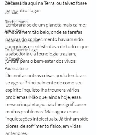
necessária aqui na Terra, ou talvez fosse 
Zé Reynaldo
para outro Lugar.
Jornais
Riechelmann
Lembrara-se de um planeta mais calmo, 
Artur Dzik
embora nem tão belo, onde as tarefas 
básicas do conhecimento haviam sido 
Histórias de Muher
cumpridas e se desfrutava de tudo o que 
Dr. Lafayette Lage
a sabedoria e a tecnologia traziam, 
O Espelho
juntas, para o bem-estar dos vivos. 
Paulo Jatene
De muitas outras coisas podia lembrar-
se agora. Principalmente de como seu 
espírito inquieto lhe trouxera vários 
problemas. Não que, ainda hoje, essa 
mesma inquietação não lhe significasse 
muitos problemas. Mas agora eram 
inquietações intelectuais. Já tinham sido 
piores, de sofrimento físico, em vidas 
anteriores.