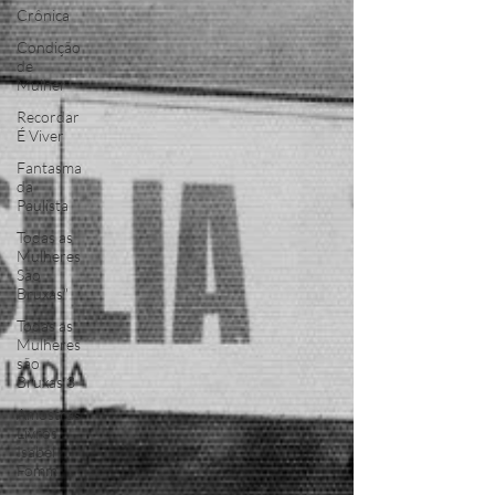
Crônica
Condição
de
Mulher
Recordar
É Viver
Fantasma
da
Paulista
Todas as
Mulheres
São
Bruxas"
Todas as
Mulheres
são
Bruxas 3
Amostras
Livros
Isabel
Fomm