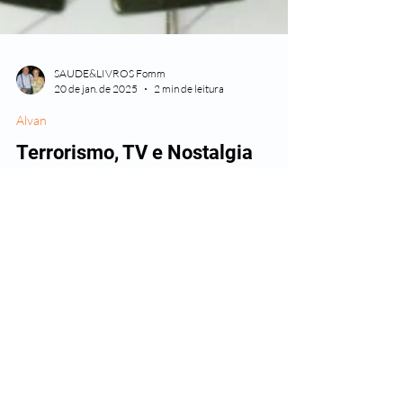
SAUDE&LIVROS Fomm
20 de jan. de 2025
2 min de leitura
Alvan
Terrorismo, TV e Nostalgia
Este mundo está ficando cada vez mais quadrado e
chato.