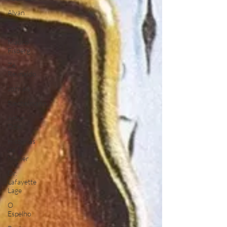
Alvan
Zedu
Mauro
Fisberg
Zé
Reynaldo
Jornais
Riechelmann
Artur
Dzik
Histórias
de
Muher
Dr.
Lafayette
Lage
O
Espelho