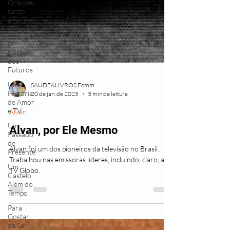
Orlando,
santo
amaro e
a Guerra
O
Castelo
dos
Futuros
Uma
História
de Amor
SAUDE&LIVROS Fomm
e TV
20 de jan. de 2025
5 min de leitura
Um
Passado
Alvan
de
Alvan, por Ele Mesmo
Presente
Um
Alvan foi um dos pioneiros da televisão no Brasil.
Castelo
Trabalhou nas emissoras líderes, incluindo, claro, a
Além do
Tempo
TV Globo.
Para
Gostar
de Ser