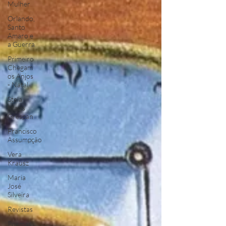
Mulher
Orlando,
Santo
Amaro e
a Guerra
Primeiro
Chegam
os Anjos
- Natal
Stela
Maris
Grespan
Francisco
Assumpção
Vera
Krausz
Maria
José
Silveira
Revistas
Poemas