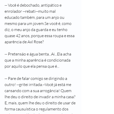
-- Você é debochado, antipático e 
enrolador --rebati--muito mal
educado também, para um anjo ou 
mesmo para um 
jovem.Se
 você é, como 
diz, o meu anjo da guarda e eu tenho 
quase 42 anos, porque essa roupa e essa 
aparência de Axl Rose?
-- Pretensão e água benta...Ai...Ela acha 
que a minha aparência é condicionada 
por aquilo que ela pensa que é...
-- Pare de falar comigo se dirigindo a 
outro! --gritei irritada.--Você já está me 
cansando com a sua arrogância! Quem 
lhe deu o direito de invadir a minha casa? 
E, mais, quem lhe deu o direito de usar de 
forma causuística o regulamento dos 