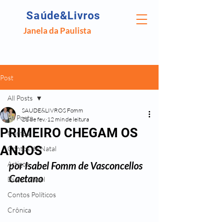
Saúde&Livros
Janela da Paulista
Post
All Posts
SAUDE&LIVROS Fomm
All Posts
21 de fev.
12 min de leitura
PRIMEIRO CHEGAM OS
Contos
ANJOS
Contos de Natal
Artigos
por Isabel Fomm de Vasconcellos 
Caetano
Diário Isabel
Contos Políticos
Crônica