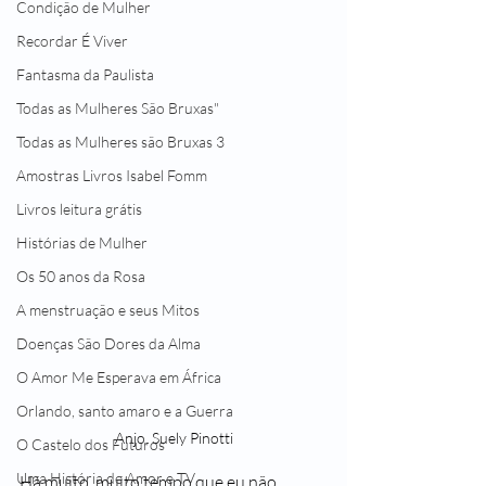
Condição de Mulher
Recordar É Viver
Fantasma da Paulista
Todas as Mulheres São Bruxas"
Todas as Mulheres são Bruxas 3
Amostras Livros Isabel Fomm
Livros leitura grátis
Histórias de Mulher
Os 50 anos da Rosa
A menstruação e seus Mitos
Doenças São Dores da Alma
O Amor Me Esperava em África
Orlando, santo amaro e a Guerra
Anjo, Suely Pinotti
O Castelo dos Futuros
Uma História de Amor e TV
Há muito, muito tempo que eu não 