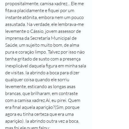
propositalmente, camisa xadrez... Ele me 
fitava placidamente e fiquei por um 
instante atônita, embora nem um pouco 
assustada. Na verdade, ele lembrava-me 
levemente o Cássio, jovem assessor de 
imprensa da Secretaría Municipal de 
Saúde, um sujeito muito bom, de alma 
pura e coração limpo. Talvez por isso não 
tenha gritado de susto com a presença 
inexplicável daquela figura em minha sala 
de visitas. Ia abrindo a boca para dizer 
qualquer coisa quando ele sorriu 
levemente, esticando as longas asas 
brancas, que brilharam, em contraste 
com a camisa xadrez.Aí, eu pirei. Quem 
era final aquela aparição?(Sim, porque 
agora eu tinha certeza que era uma 
aparição). Ia abrindo outra vez a boca, 
mas foi ele quem falou: