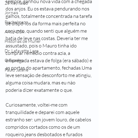
sempre, ganhou nova vida com a chegada 
Zé Reynaldo
dos anjos. Eu os estava pendurando nos 
Jornais
galhos, totalmente concentrada na tarefa 
Riechelmann
de dispô-los da forma mais perfeita no 
conjunto, quando senti que alguém me 
Artur Dzik
batia de leve nas costas. Deveria ter me 
Histórias de Muher
assustado, pois o Mauro tinha ido 
Dr. Lafayette Lage
comprar remédio contra azia, a 
empregada estava de folga (era sábado) e 
O Espelho
as portas do apartamento, fechadas.Uma 
Paulo Jatene
leve sensação de desconforto me atingiu, 
alguma coisa mudara, mas eu não 
poderia dizer exatamente o que. 
Curiosamente, voltei-me com 
tranquilidade e deparei com aquele 
estranho ser: um jovem louro, de cabelos 
compridos cortados como os de um 
roqueiro,jeans desbotados e furados 