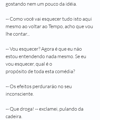
gostando nem um pouco da idéia.
-- Como você vai esquecer tudo isto aqui 
mesmo ao voltar ao Tempo, acho que vou 
lhe contar...
-- Vou esquecer? Agora é que eu não 
estou entendendo nada mesmo. Se eu 
vou esquecer, qual é o 
propósito de toda esta comédia?
-- Os efeitos perdurarão no seu 
inconsciente.
-- Que droga! -- exclamei, pulando da 
cadeira.
Ele também se levantou e ficamos os dois 
a dar voltinhas nervosas pela sala. Por 