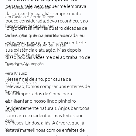
pensava nele, nem sequer me lembrava 
Um Passado de Presente
da sua existência, aliás sempre muito 
Um Castelo Além do Tempo
pouco considerada, devo reconhecer, ao 
Para Gostar de Ser Mulher
longo destas minhas quatro décadas de 
vida. Creio que, na primeira década, eu 
Orlando, Santo Amaro e a Guerra
estivesse mais ou menos consciente de 
Primeiro Chegam os Anjos - Natal
sua existência e atuação. Mas depois 
Stela Maris Grespan
disso poucas vezes me dei ao trabalho de 
Francisco Assumpção
pensar nele.
Vera Krausz
Nesse final de ano, por causa da 
Maria José Silveira
televisão, fomos comprar uns enfeites de 
Revistas
Natal importados da China para 
abrilhantar o nosso lindo pinheiro 
Poemas
(evidentemente natural). Anjos barrocos 
Alvan
com cara de ocidentais mas feitos por 
Zedu
chineses. Lindos, aliás. A árvore, que já 
Mauro Fisberg
estava maravilhosa com os enfeites de 