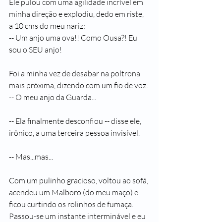
Ele pulou com uma agilidade incrível em 
minha direção e explodiu, dedo em riste, 
a 10 cms do meu nariz:
-- Um anjo uma ova!! Como Ousa?! Eu 
sou o SEU anjo!
Foi a minha vez de desabar na poltrona 
mais próxima, dizendo com um fio de voz:
-- O meu anjo da Guarda...
-- Ela finalmente desconfiou -- disse ele, 
irônico, a uma terceira pessoa invisível.
-- Mas...mas...
Com um pulinho gracioso, voltou ao sofá, 
acendeu um Malboro (do meu maço) e 
ficou curtindo os rolinhos de fumaça. 
Passou-se um instante interminável e eu 