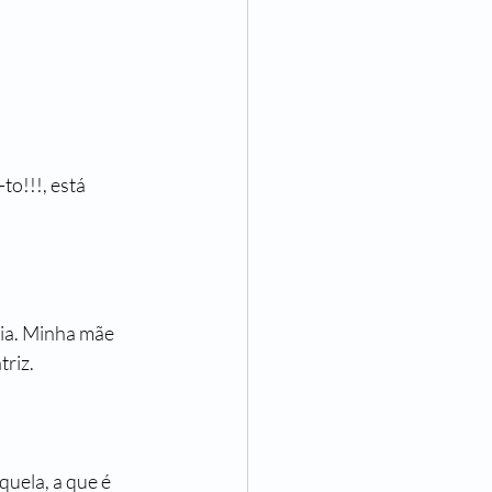
o!!!, está 
ia. Minha mãe 
riz.
uela, a que é 