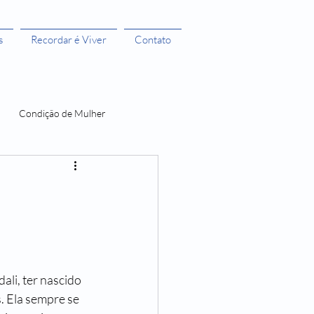
s
Recordar é Viver
Contato
Condição de Mulher
 Bruxas 3
A menstruação e seus Mitos
dali, ter nascido 
O Castelo dos Futuros
. Ela sempre se 