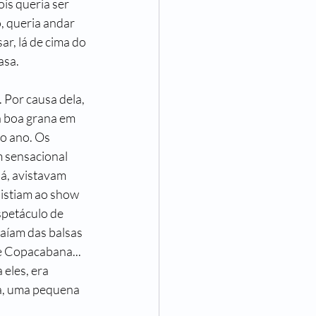
is queria ser 
, queria andar 
 de Ser Mulher
ar, lá de cima do 
asa.
ncisco Assumpção
 Por causa dela, 
a boa grana em 
o ano. Os 
 sensacional 
lá, avistavam 
istiam ao show 
spetáculo de 
saíam das balsas 
e Copacabana... 
eles, era 
la, uma pequena 