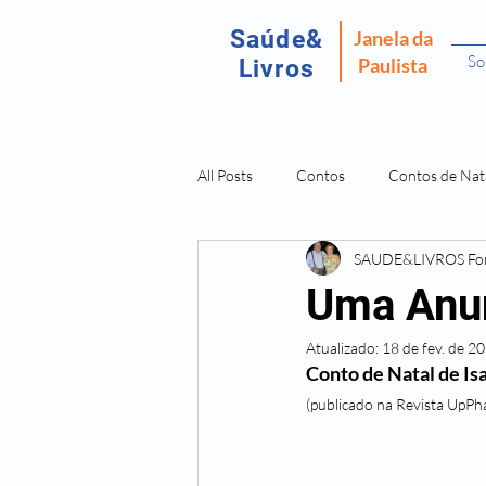
Saúde&
Janela da
So
Paulista
Livros
All Posts
Contos
Contos de Nat
SAUDE&LIVROS F
Recordar É Viver
Fantasma da P
Uma Anu
Atualizado:
18 de fev. de 2
Amostras Livros Isabel Fomm
L
Conto de Natal de I
(publicado na Revista UpP
Doenças São Dores da Alma
O 