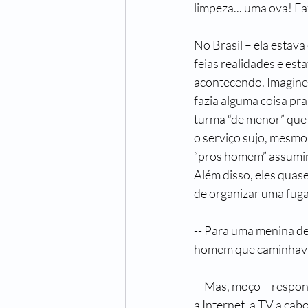
limpeza... uma ova! Fax
No Brasil – ela estav
feias realidades e est
acontecendo. Imagine 
fazia alguma coisa pra
turma “de menor” que 
o serviço sujo, mesmo
“pros homem” assumind
Além disso, eles quas
de organizar uma fuga.
-- Para uma menina de
homem que caminhava 
-- Mas, moço – respon
a Internet, a TV a cab