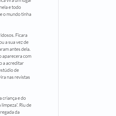
ca vira um lugar 
nela e todo 
ue o mundo tinha 
idosos. Ficara 
u a sua vez de 
ram antes dela. 
io aparecera com 
o a acreditar 
estúdio de 
ra nas revistas 
a criança e do 
limpeza”. Riu de 
rregada da 