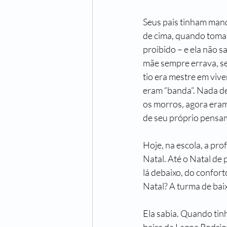
Seus pais tinham manda
de cima, quando tomas
proibido – e ela não 
mãe sempre errava, sem
tio era mestre em vive
eram “banda”. Nada de
os morros, agora eram 
de seu próprio pensam
Hoje, na escola, a pr
Natal. Até o Natal de 
lá debaixo, do confort
Natal? A turma de baix
Ela sabia. Quando tin