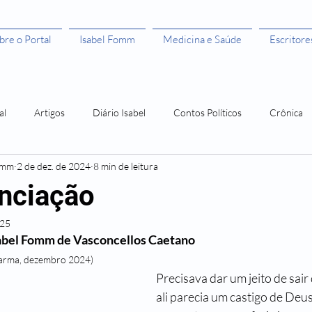
bre o Portal
Isabel Fomm
Medicina e Saúde
Escritore
al
Artigos
Diário Isabel
Contos Políticos
Crônica
omm
2 de dez. de 2024
8 min de leitura
aulista
Todas as Mulheres São Bruxas"
Todas as Mulheres são
nciação
025
ivros leitura grátis
Histórias de Mulher
Os 50 anos da Rosa
sabel Fomm de Vasconcellos Caetano
harma, dezembro 2024)
Precisava dar um jeito de sair 
Amor Me Esperava em África
Orlando, santo amaro e a Guerra
ali parecia um castigo de Deus