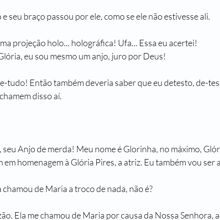
e seu braço passou por ele, como se ele não estivesse ali.
ma projeção holo... holográfica! Ufa... Essa eu acertei!
 Glória, eu sou mesmo um anjo, juro por Deus!
be-tudo! Então também deveria saber que eu detesto, de-tes-t
chamem disso aí.
so, seu Anjo de merda! Meu nome é Glorinha, no máximo, Glór
em homenagem à Glória Pires, a atriz. Eu também vou ser at
a chamou de Maria a troco de nada, não é?
azão. Ela me chamou de Maria por causa da Nossa Senhora, aq