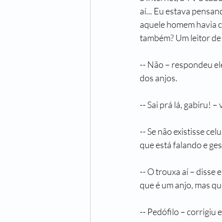
aí... Eu estava pensan
aquele homem havia co
também? Um leitor d
-- Não – respondeu el
dos anjos.
-- Sai prá lá, gabiru
-- Se não existisse ce
que está falando e ges
-- O trouxa aí – disse
que é um anjo, mas qu
-- Pedófilo – corrigiu