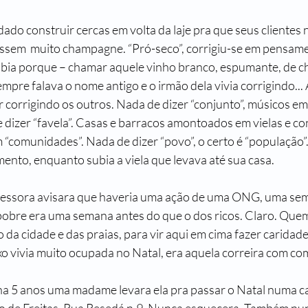
do construir cercas em volta da laje pra que seus clientes n
sem  muito champagne. “Pró-seco”, corrigiu-se em pensame
sabia porque – chamar aquele vinho branco, espumante, de 
pre falava o nome antigo e o irmão dela vivia corrigindo... A
r corrigindo os outros. Nada de dizer “conjunto”, músicos e
 dizer “favela”. Casas e barracos amontoados em vielas e co
“comunidades”. Nada de dizer “povo”, o certo é “população”..
ento, enquanto subia a viela que levava até sua casa.
ofessora avisara que haveria uma ação de uma ONG, uma se
pobre era uma semana antes do que o dos ricos. Claro. Quem 
o da cidade e das praias, para vir aqui em cima fazer caridad
o vivia muito ocupada no Natal, era aquela correira com com
ha 5 anos uma madame levara ela pra passar o Natal numa ca