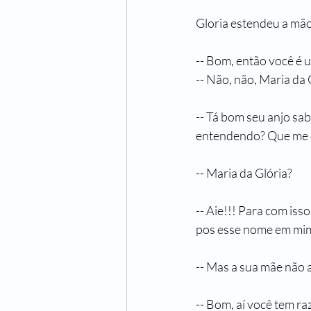
Gloria estendeu a mão 
-- Bom, então você é u
-- Não, não, Maria da
-- Tá bom seu anjo sa
entendendo? Que me 
-- Maria da Glória?
-- Aie!!! Para com is
pos esse nome em mim 
-- Mas a sua mãe não 
-- Bom, aí você tem r