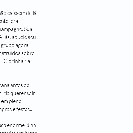
ão caíssem de lá 
nto, era 
champagne. Sua 
liás, aquele seu 
m grupo agora 
nstruídos sobre 
. Glorinha ria 
mana antes do 
iria querer sair 
e em pleno 
pras e festas...
sa enorme lá na 