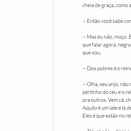
cheia de graça, como 
-- Então você sabe com
-- Mas eu não, moço. 
que falar agora, negra
que sou.
-- Dos pobres é o rei
-- Olha, seu anjo, não
pertinho do céu e o re
pra outros. Vem cá, c
Aquilo é um iate e lá 
Eles é que estão no re