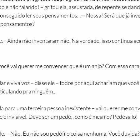
do e não falando! – gritou ela, assustada, de repente se dan
nseguido ler seus pensamentos...— Nossa! Será que já inve
e pensamentos?
e.—Ainda não inventaram não. Na verdade, isso continua sen
! – você vai querer me convencer que é um anjo? Com essa car
lular e viva voz – disse ele – todos por aqui achariam que voc
ticulando pra ninguém...
 ela para uma terceira pessoa inexistente – vai querer me con
e é invisível. Deve ser um pedó.. como é mesmo? Pedóssilo!
 ele. – Não. Eu não sou pedófilo coisa nenhuma. Você duvida