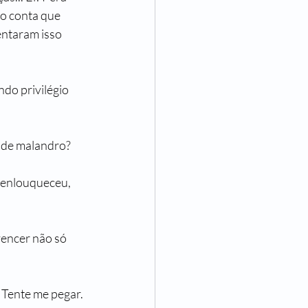
do conta que 
ntaram isso 
do privilégio 
a de malandro?
ê enlouqueceu, 
vencer não só 
? Tente me pegar.