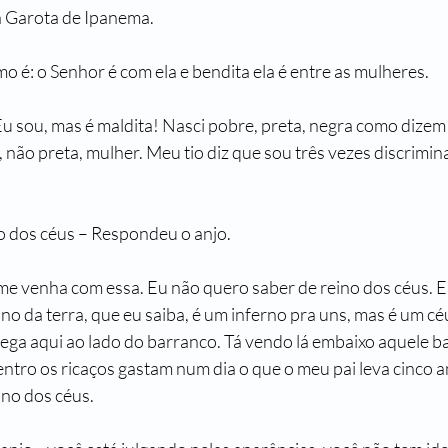
a Garota de Ipanema.
o é: o Senhor é com ela e bendita ela é entre as mulheres.
Eu sou, mas é maldita! Nasci pobre, preta, negra como dizem
, não preta, mulher. Meu tio diz que sou três vezes discrimina
no dos céus – Respondeu o anjo.
 me venha com essa. Eu não quero saber de reino dos céus. E
ino da terra, que eu saiba, é um inferno pra uns, mas é um c
hega aqui ao lado do barranco. Tá vendo lá embaixo aquele 
dentro os ricaços gastam num dia o que o meu pai leva cinco a
ino dos céus.