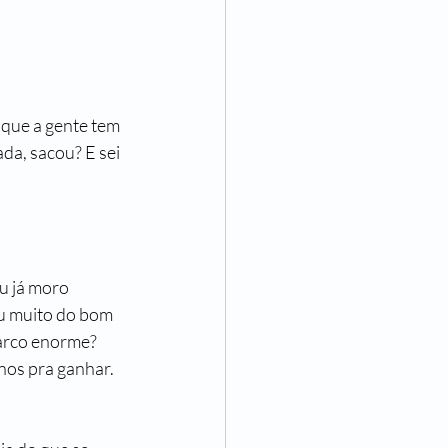
 que a gente tem 
da, sacou? E sei 
u já moro 
éu muito do bom 
barco enorme? 
nos pra ganhar. 