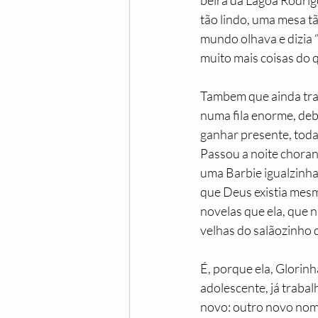
beira da Lagoa Rodrig
tão lindo, uma mesa tã
mundo olhava e dizia 
muito mais coisas do 
Tambem que ainda trazi
numa fila enorme, deb
ganhar presente, toda
Passou a noite choran
uma Barbie igualzinha p
que Deus existia mesmo 
novelas que ela, que n
velhas do salãozinho d
É, porque ela, Glorinh
adolescente, já trabal
novo: outro novo nome