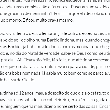
o de Freitas, Rua Resedá n.9. Nunca esquecera. Também nun
o linda, umas comidas tão diferentes... Puseram um vestido 
“que gracinha de menininha”!  Foi assim que ela descobriu q
que o morro. E ficou muito brava mesmo.
a viva, dentro de si, a lembrança de outro desses natais car
aixo do sol, de olho numa Barbie lindona, mas, quando chego
s as Barbies já tinham sido dadas para as meninas que chega
do e, no dia do Natal de verdade, sabe-se Deus como, seu t
ra ela... Ai! Ficara tão feliz, tão feliz, que até tinha começad
e que, um dia, a tiraria dali, a levaria para a cidade, para o 
ão era boba nem nada, já sabia muito bem como se parecia, vi
e beleza da Cleide.
a, tinha só 12 anos, mas, a despeito do que dizia o estatuto d
hava sim, aos sábados, no cabeleireiro, era a “encarregada da 
, ninguém queria mais dizer o nome certo das coisas. Enca