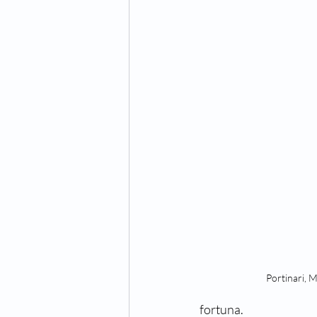
Uma História de Amor e TV
Um 
Orlando, Santo Amaro e a Guerra
Vera Krausz
Maria José Silveira
Portinari, 
fortuna.