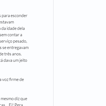
s para esconder 
 estavam 
 da idade dela 
 sem contar a 
serviço pesado, 
s se entregavam 
e três anos. 
á dava um jeito 
 voz firme de 
o mesmo diz que 
s... Ei! Pera 