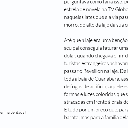
perguntava como faria isso, po
estrela de novela na TV Globo
Passado de Presente
Um Castelo Além do Tempo
Para Gostar
naqueles iates que ela via pass
morro, do alto da laje da sua c
Primeiro Chegam os Anjos - Natal
Stela Maris Grespan
Fra
Até que a laje era uma benção.
seu pai conseguia faturar um
dolar, quando chegava o fim d
turistas estrangeiros achavam
passar o Reveillon na laje. De 
toda a baía de Guanabara, ass
de fogos de artifício, aquele e
formas e luzes coloridas que 
atracadas em frente à praia d
E tudo por um preço que, para 
Menina Sentada)
barato, mas para a família de