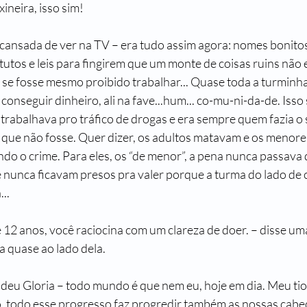
ineira, isso sim!
a cansada de ver na TV – era tudo assim agora: nomes bonito
atutos e leis para fingirem que um monte de coisas ruins não
se fosse mesmo proibido trabalhar... Quase toda a turminha
 conseguir dinheiro, ali na fave...hum... co-mu-ni-da-de. Isso
trabalhava pro tráfico de drogas e era sempre quem fazia o 
 que não fosse. Quer dizer, os adultos matavam e os menore
o o crime. Para eles, os “de menor”, a pena nunca passava d
e nunca ficavam presos pra valer porque a turma do lado de c
..
 12 anos, você raciocina com um clareza de doer. – disse uma
quase ao lado dela.
deu Gloria – todo mundo é que nem eu, hoje em dia. Meu ti
o, todo esse progresso faz progredir também as nossas cabeça