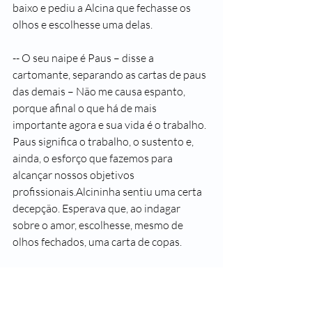
baixo e pediu a Alcina que fechasse os 
olhos e escolhesse uma delas. 
-- O seu naipe é Paus – disse a 
cartomante, separando as cartas de paus 
das demais – Não me causa espanto, 
porque afinal o que há de mais 
importante agora e sua vida é o trabalho. 
Paus significa o trabalho, o sustento e, 
ainda, o esforço que fazemos para 
alcançar nossos objetivos 
profissionais.Alcininha sentiu uma certa 
decepção. Esperava que, ao indagar 
sobre o amor, escolhesse, mesmo de 
olhos fechados, uma carta de copas.
Circe continuou: 
-- O naipe de paus está relacionado ao 
elemento Fogo e sugere que, para 