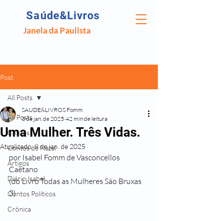
Saúde&Livros
Janela da Paulista
Post
All Posts
SAUDE&LIVROS Fomm
All Posts
3 de jan. de 2025
42 min de leitura
Uma Mulher. Três Vidas.
Contos
Atualizado:
8 de jan. de 2025
Contos de Natal
por Isabel Fomm de Vasconcellos 
Artigos
Caetano
Diário Isabel
(do Livro Todas as Mulheres São Bruxas 
3)
Contos Políticos
Crônica