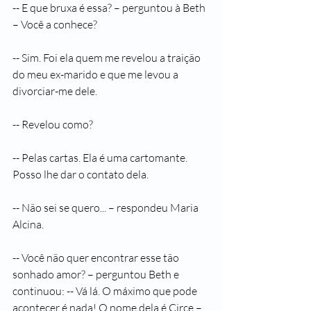
-- E que bruxa é essa? – perguntou à Beth 
– Você a conhece?
-- Sim. Foi ela quem me revelou a traição 
do meu ex-marido e que me levou a 
divorciar-me dele. 
-- Revelou como?
-- Pelas cartas. Ela é uma cartomante. 
Posso lhe dar o contato dela.
-- Não sei se quero... – respondeu Maria 
Alcina.
-- Você não quer encontrar esse tão 
sonhado amor? – perguntou Beth e 
continuou: -- Vá lá. O máximo que pode 
acontecer é nada! O nome dela é Circe – 