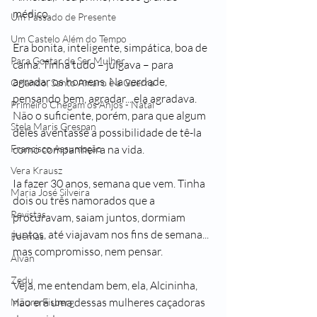
médico.
Um Passado de Presente
Um Castelo Além do Tempo
Era bonita, inteligente, simpática, boa de 
Para Gostar de Ser Mulher
cama. Tinha tudo – julgava – para 
agradar os homens. Na verdade, 
Orlando, Santo Amaro e a Guerra
pensando bem, agradar... ela agradava. 
Primeiro Chegam os Anjos - Natal
Não o suficiente, porém, para que algum 
Stela Maris Grespan
deles aventasse a possibilidade de tê-la 
Francisco Assumpção
como companheira na vida. 
Vera Krausz
Ia fazer 30 anos, semana que vem. Tinha 
Maria José Silveira
dois ou três namorados que a 
Revistas
procuravam, saiam juntos, dormiam 
juntos, até viajavam nos fins de semana... 
Poemas
mas compromisso, nem pensar.
Alvan
Zedu
Veja, me entendam bem, ela, Alcininha, 
não era uma dessas mulheres caçadoras 
Mauro Fisberg