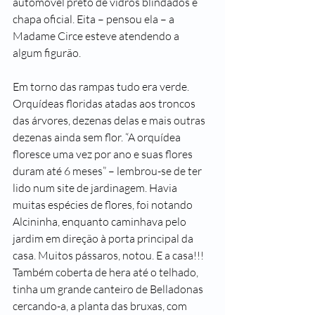
automóvel preto de vidros blindados e 
chapa oficial. Eita – pensou ela – a 
Madame Circe esteve atendendo a 
algum figurão.
Em torno das rampas tudo era verde. 
Orquídeas floridas atadas aos troncos 
das árvores, dezenas delas e mais outras 
dezenas ainda sem flor. “A orquídea 
floresce uma vez por ano e suas flores 
duram até 6 meses” – lembrou-se de ter 
lido num site de jardinagem. Havia 
muitas espécies de flores, foi notando 
Alcininha, enquanto caminhava pelo 
jardim em direção à porta principal da 
casa. Muitos pássaros, notou. E a casa!!! 
Também coberta de hera até o telhado, 
tinha um grande canteiro de Belladonas 
cercando-a, a planta das bruxas, com 