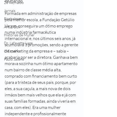
de marido. 
Zé Reynaldo
Jornais
Formada em administração de empresas 
Riechelmann
pela melhor escola, a Fundação Getúlio 
Vargas, conseguira um ótimo emprego 
Artur Dzik
numa indústria farmacêutica 
Histórias de Muher
internacional e, nos últimos seis anos, já 
Dr. Lafayette Lage
acumulava 3 promoções, sendo a gerente 
de marketing da empresa e – sabia – 
O Espelho
acabaria por ser a diretora. Ganhava bem 
Paulo Jatene
morava sozinha num ótimo apartamento 
num bairro de classe média alta, 
comprado com financiamento bem curto 
(para a tristeza de seus pais, porque, por 
eles, a sua caçula, a mais nova de dois 
irmãos bem mais velhos que ela e já com 
suas famílias formadas, ainda viveria em 
casa, com eles). Era uma mulher 
independente e profissionalmente 