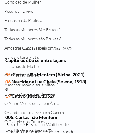
Condição de Mulher
Recordar É Viver
Fantasma da Paulista
Todas as Mulheres São Bruxas"
Todas as Mulheres são Bruxas 3
Amostras Livros Isabel Fomm
Capa por Editora Soul, 2022.
Livros leitura grátis
Capítulos que se entrelaçam:
Histórias de Mulher
05
  Cartas Não Mentem (Alcina, 2021),
Os 50 anos da Rosa
06 
Nascida na Lua Cheia (Selena, 1918) 
A menstruação e seus Mitos
e
Doenças São Dores da Alma
19 
Cativo (Kieza, 1852)
O Amor Me Esperava em África
Orlando, santo amaro e a Guerra
005. Cartas não Mentem
O Castelo dos Futuros
Para José Reynaldo Walther de 
Uma História de Amor e TV
Almeida,Meu primo, nosso grande 