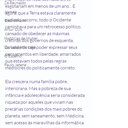
Zé Reynaldo
esgotariam em menos de um ano... E 
Jornais
agora, que a Terra estava claramente 
pedindo socorro, todo o Ocidente 
Riechelmann
caminhava para um retrocesso político, 
Artur Dzik
cansado de obedecer as máximas 
Histórias de Muher
cretinas dos governos de esquerda, 
cansado de não poder expressar seus 
Dr. Lafayette Lage
pensamentos em liberdade, amarrados 
O Espelho
que estavam todos pelas regras 
Paulo Jatene
medíocres do politicamente correto.
Ela crescera numa família pobre, 
interiorana. Mas a pobreza de sua 
infância e adolescência seria considerada 
riqueza por aqueles que viviam nas 
precárias condições dos mais pobres do 
planeta, sem saneamento, sem Medicina, 
sem acesso às maravilhas da informática. 