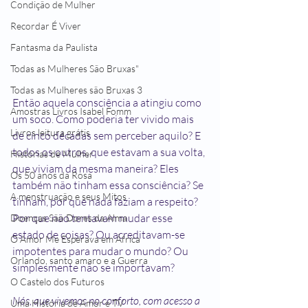
Condição de Mulher
Recordar É Viver
Fantasma da Paulista
Todas as Mulheres São Bruxas"
Todas as Mulheres são Bruxas 3
Então aquela consciência a atingiu como 
Amostras Livros Isabel Fomm
um soco. Como poderia ter vivido mais 
Livros leitura grátis
de cinco décadas sem perceber aquilo? E 
todos os outros, que estavam a sua volta, 
Histórias de Mulher
que viviam da mesma maneira? Eles 
Os 50 anos da Rosa
também não tinham essa consciência? Se 
A menstruação e seus Mitos
tinham, por que nada faziam a respeito? 
Por que não tentavam mudar esse 
Doenças São Dores da Alma
estado de coisas? Ou acreditavam-se 
O Amor Me Esperava em África
impotentes para mudar o mundo? Ou 
Orlando, santo amaro e a Guerra
simplesmente não se importavam?
O Castelo dos Futuros
Nós, que vivemos no conforto, com acesso a 
Uma História de Amor e TV