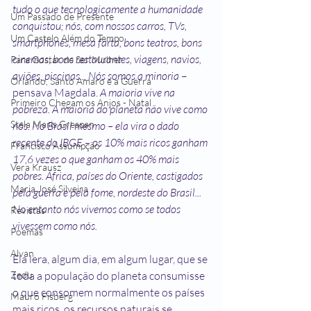
tudo o que tecnologicamente a humanidade 
Um Passado de Presente
conquistou; nós, com nossos carros, TVs, 
Um Castelo Além do Tempo
smartphones, mesa farta, bons teatros, bons 
cinemas, bons restaurantes, viagens, navios, 
Para Gostar de Ser Mulher
aviões, piscinas... Nós somos a minoria
 – 
Orlando, Santo Amaro e a Guerra
pensava Magdala. 
A maioria vive na 
Primeiro Chegam os Anjos - Natal
pobreza. A maioria do planeta não vive como 
Stela Maris Grespan
nós. No Brasil mesmo – ela vira o dado 
recente do IBGE – os 10% mais ricos ganham 
Francisco Assumpção
17,6 vezes o que ganham os 40% mais 
Vera Krausz
pobres. África, países do Oriente, castigados 
Maria José Silveira
pela guerra e pela fome, nordeste do Brasil... 
No entanto nós vivemos como se todos 
Revistas
vivessem como nós.
Poemas
Alvan
Ela lera, algum dia, em algum lugar, que se 
toda a população do planeta consumisse 
Zedu
o que consomem normalmente os países 
Mauro Fisberg
mais ricos, os recursos naturais se 