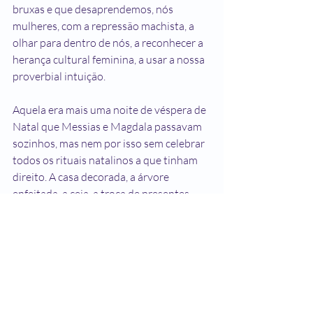
bruxas e que desaprendemos, nós 
mulheres, com a repressão machista, a 
olhar para dentro de nós, a reconhecer a 
herança cultural feminina, a usar a nossa 
proverbial intuição.
Aquela era mais uma noite de véspera de 
Natal que Messias e Magdala passavam 
sozinhos, mas nem por isso sem celebrar 
todos os rituais natalinos a que tinham 
direito. A casa decorada, a árvore 
enfeitada, a ceia, a troca de presentes.
Deixaram a mesa, onde estavam tendo 
essa conversa, e foram ao terraço do 
apartamento saborear um licor. A noite 
estava muito estrelada, talvez porque a 
cidade estivesse atipicamente menos 
iluminada, talvez porque, a despeito do 