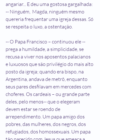
angariar... E deu uma gostosa gargalhada: 
-- Ninguém,  Magda, ninguém mesmo 
quereria frequentar uma igreja dessas. Só 
se respeita o luxo, a ostentação.
-- O Papa Francisco – continuou ele -- 
prega a humildade, a simplicidade, se 
recusa a viver nos aposentos palacianos 
e luxuosos que são privilégio do mais alto 
posto da igreja; quando era bispo, na 
Argentina, andava de metrô, enquanto 
seus pares desfilavam em mercedes com 
choferes. Os cardeais – ou grande parte 
deles, pelo menos-- que o elegeram 
devem estar se roendo de 
arrependimento. Um papa amigo dos 
pobres, das mulheres, dos negros, dos 
refugiados, dos homossexuais. Um papa 
tão parecido com Jesus que ameaça a 