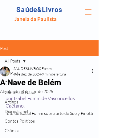
Saúde&Livros
Janela da Paulista
Post
All Posts
SAUDE&LIVROS Fomm
All Posts
8 de dez. de 2024
9 min de leitura
A Nave de Belém
Contos
Atualizado:
8 de jan. de 2025
Contos de Natal
por Isabel Fomm de Vasconcellos 
Artigos
Caetano.
Diário Isabel
foto de Isabel Fomm sobre arte de Suely Pinotti
Contos Políticos
Crônica