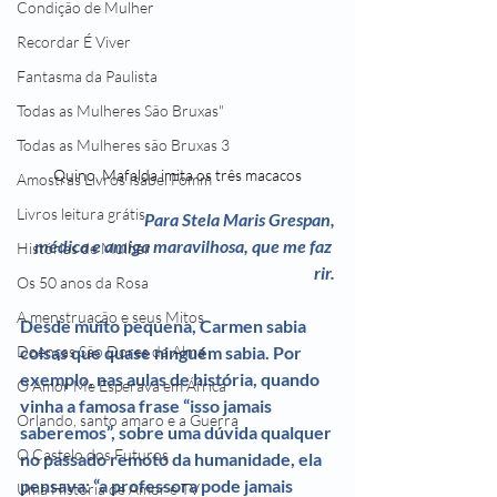
Condição de Mulher
Recordar É Viver
Fantasma da Paulista
Todas as Mulheres São Bruxas"
Todas as Mulheres são Bruxas 3
Quino, Mafalda imita os três macacos
Amostras Livros Isabel Fomm
Livros leitura grátis
Para Stela Maris Grespan,
médica e amiga maravilhosa, que me faz 
Histórias de Mulher
rir.
Os 50 anos da Rosa
A menstruação e seus Mitos
Desde muito pequena, Carmen sabia 
coisas que quase ninguém sabia. Por 
Doenças São Dores da Alma
exemplo, nas aulas de história, quando 
O Amor Me Esperava em África
vinha a famosa frase “isso jamais 
Orlando, santo amaro e a Guerra
saberemos”, sobre uma dúvida qualquer 
O Castelo dos Futuros
no passado remoto da humanidade, ela 
pensava: “a professora pode jamais 
Uma História de Amor e TV