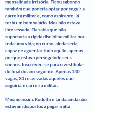
mensalidade irrisória. Ficou sabendo 
também que poderia optar por seguir a 
carreira militar e, como aspirante, já 
teria um bom salário. Mas não estava 
interessada. Ela sabia que não 
suportaria a rígida disciplina militar por 
toda uma vida; no curso, ainda seria 
capaz de aguentar tudo aquilo, apenas 
porque estava perseguindo seus 
sonhos. Inscreveu-se para o vestibular 
do final do ano seguinte. Apenas 140 
vagas, 30 reservadas aqueles que 
seguiriam carreira militar.
Mesmo assim, Rodolfo e Linda ainda não 
estavam dispostos a pagar a alta 
mensalidade do cursinho pré-vestibular 
que ela queria. Por isso, com apenas 16 
anos de idade, Carmen arrumou um 