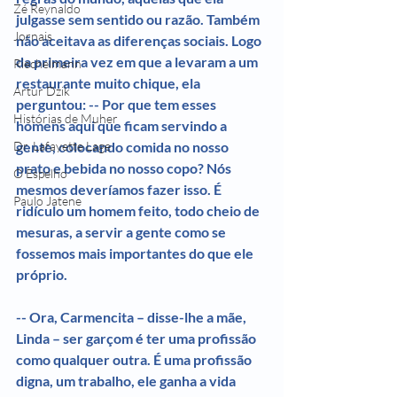
Zé Reynaldo
julgasse sem sentido ou razão. Também 
Jornais
não aceitava as diferenças sociais. Logo 
da primeira vez em que a levaram a um 
Riechelmann
restaurante muito chique, ela 
Artur Dzik
perguntou: -- Por que tem esses 
Histórias de Muher
homens aqui que ficam servindo a 
gente, colocando comida no nosso 
Dr. Lafayette Lage
prato e bebida no nosso copo? Nós 
O Espelho
mesmos deveríamos fazer isso. É 
Paulo Jatene
ridículo um homem feito, todo cheio de 
mesuras, a servir a gente como se 
fossemos mais importantes do que ele 
próprio.
-- Ora, Carmencita – disse-lhe a mãe, 
Linda – ser garçom é ter uma profissão 
como qualquer outra. É uma profissão 
digna, um trabalho, ele ganha a vida 