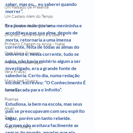
saber, mas eu... eu saberei quando 
Um Passado de Presente
morrer”.
Um Castelo Além do Tempo
Era pouco mais que uma menininha e 
Para Gostar de Ser Mulher
acreditava que sua alma, depois de 
Orlando, Santo Amaro e a Guerra
morta, retornaria a uma imensa 
Primeiro Chegam os Anjos - Natal
corrente, feita de todas as almas do 
Stela Maris Grespan
universo e, nessa corrente, tudo se 
sabia, não havia mistério algum a ser 
Francisco Assumpção
investigado, era a grande fonte de 
Vera Krausz
sabedoria. Certo dia, numa redação 
Maria José Silveira
escolar, escreveu: “O Conhecimento É 
uma Escada para o Infinito”.
Revistas
Poemas
Estudiosa, ia bem na escola, mas seus 
Alvan
pais se preocupavam com seu espírito 
Zedu
sagaz, porém um tanto rebelde. 
Carmen não aceitava facilmente as 
Mauro Fisberg
regras do mundo, aquelas que ela 