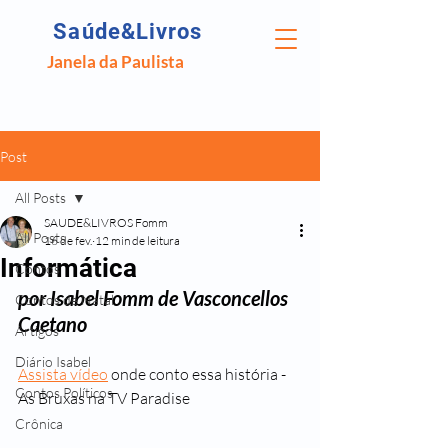
Saúde&Livros
Janela da Paulista
Post
All Posts
SAUDE&LIVROS Fomm
All Posts
16 de fev.
12 min de leitura
Informática
Contos
por Isabel Fomm de Vasconcellos 
Contos de Natal
Caetano
Artigos
Diário Isabel
Assista vídeo
 onde conto essa história - 
Contos Políticos
As Bruxas na TV Paradise
Crônica