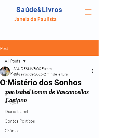
Saúde&Livros
Janela da Paulista
Post
All Posts
SAUDE&LIVROS Fomm
All Posts
23 de nov. de 2025
2 min de leitura
O Mistério dos Sonhos
Contos
por Isabel Fomm de Vasconcellos 
Contos de Natal
Caetano
Artigos
Diário Isabel
Contos Políticos
Crônica