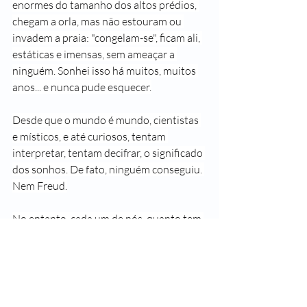
enormes do tamanho dos altos prédios, 
chegam a orla, mas não estouram ou 
invadem a praia: "congelam-se", ficam ali, 
estáticas e imensas, sem ameaçar a 
ninguém. Sonhei isso há muitos, muitos 
anos... e nunca pude esquecer.
Desde que o mundo é mundo, cientistas 
e místicos, e até curiosos, tentam 
interpretar, tentam decifrar, o significado 
dos sonhos. De fato, ninguém conseguiu. 
Nem Freud.
No entanto, cada um de nós, quanto tem 
desses sonhos realmente marcantes, lá 
no íntimo, no fundo de sua alma, se 
procurar, acabará encontrando seu 
significado único e particular.