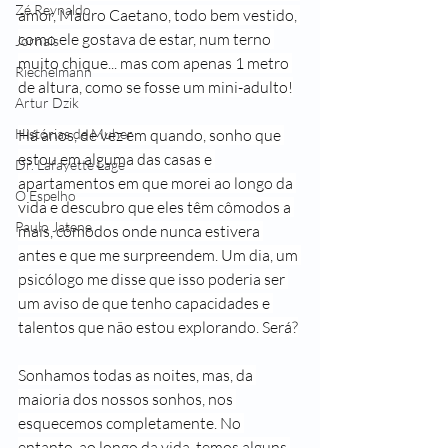
Zé Reynaldo
amor, Mauro Caetano, todo bem vestido, 
como ele gostava de estar, num terno 
Jornais
muito chique... mas com apenas 1 metro 
Riechelmann
de altura, como se fosse um mini-adulto!
Artur Dzik
Há anos, de vez em quando, sonho que 
Histórias de Muher
estou em alguma das casas e 
Dr. Lafayette Lage
apartamentos em que morei ao longo da 
O Espelho
vida e descubro que eles têm cômodos a 
Paulo Jatene
mais, cômodos onde nunca estivera 
antes e que me surpreendem. Um dia, um 
psicólogo me disse que isso poderia ser 
um aviso de que tenho capacidades e 
talentos que não estou explorando. Será?
Sonhamos todas as noites, mas, da 
maioria dos nossos sonhos, nos 
esquecemos completamente. No 
entanto, ao longo da vida, temos alguns 