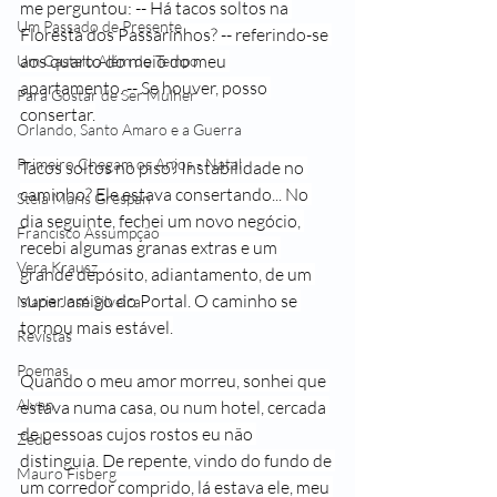
me perguntou: -- Há tacos soltos na 
Um Passado de Presente
Floresta dos Passarinhos? -- referindo-se 
aos quarto do meio do meu 
Um Castelo Além do Tempo
apartamento. -- Se houver, posso 
Para Gostar de Ser Mulher
consertar.
Orlando, Santo Amaro e a Guerra
Primeiro Chegam os Anjos - Natal
Tacos soltos no piso? Instabilidade no 
caminho? Ele estava consertando... No 
Stela Maris Grespan
dia seguinte, fechei um novo negócio, 
Francisco Assumpção
recebi algumas granas extras e um 
Vera Krausz
grande depósito, adiantamento, de um 
super amigo do Portal. O caminho se 
Maria José Silveira
tornou mais estável.
Revistas
Poemas
Quando o meu amor morreu, sonhei que 
Alvan
estava numa casa, ou num hotel, cercada 
de pessoas cujos rostos eu não 
Zedu
distinguia. De repente, vindo do fundo de 
Mauro Fisberg
um corredor comprido, lá estava ele, meu 