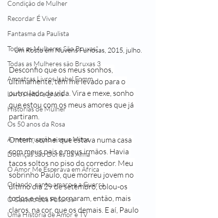
Condição de Mulher
Recordar É Viver
Fantasma da Paulista
Todas as Mulheres São Bruxas"
Um Rosto em Nuvens Furiosas, 2015, julho.
Todas as Mulheres são Bruxas 3
Desconfio que os meus sonhos, 
Amostras Livros Isabel Fomm
ultimamente, têm me levado para o 
outro lado da vida. Vira e mexe, sonho 
Livros leitura grátis
que estou com os meus amores que já 
Histórias de Mulher
partiram.
Os 50 anos da Rosa
Ontem, sonhei que estava numa casa 
A menstruação e seus Mitos
com meus pais e meus irmãos. Havia 
Doenças São Dores da Alma
tacos soltos no piso do corredor. Meu 
O Amor Me Esperava em África
sobrinho Paulo, que morreu jovem no 
Orlando, santo amaro e a Guerra
último dia 29 de setembro, colou-os 
todos e eles se tornaram, então, mais 
O Castelo dos Futuros
claros, na cor, que os demais. E aí, Paulo 
Uma História de Amor e TV