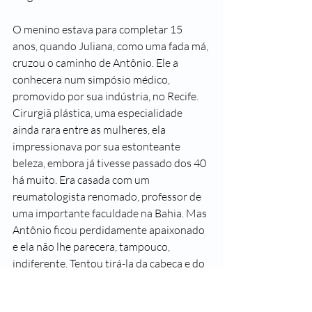
O menino estava para completar 15 
anos, quando Juliana, como uma fada má, 
cruzou o caminho de Antônio. Ele a 
conhecera num simpósio médico, 
promovido por sua indústria, no Recife. 
Cirurgiã plástica, uma especialidade 
ainda rara entre as mulheres, ela 
impressionava por sua estonteante 
beleza, embora já tivesse passado dos 40 
há muito. Era casada com um 
reumatologista renomado, professor de 
uma importante faculdade na Bahia. Mas 
Antônio ficou perdidamente apaixonado 
e ela não lhe parecera, tampouco, 
indiferente. Tentou tirá-la da cabeça e do 
coração, mas não conseguiu. 
Encontraram-se novamente num 