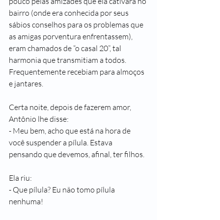
pouco pelas amizades que ela cativara no 
bairro (onde era conhecida por seus 
sábios conselhos para os problemas que 
as amigas porventura enfrentassem), 
eram chamados de “o casal 20”, tal 
harmonia que transmitiam a todos. 
Frequentemente recebiam para almoços 
e jantares.
Certa noite, depois de fazerem amor, 
Antônio lhe disse:
- Meu bem, acho que está na hora de 
você suspender a pílula. Estava 
pensando que devemos, afinal, ter filhos.
Ela riu:
- Que pílula? Eu não tomo pílula 
nenhuma!