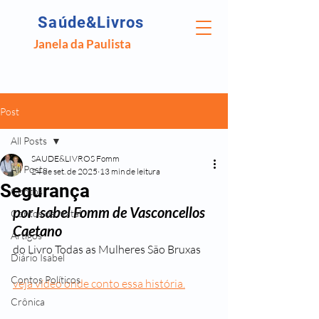
Saúde&Livros
Janela da Paulista
Post
All Posts
SAUDE&LIVROS Fomm
All Posts
24 de set. de 2025
13 min de leitura
Segurança
Contos
por Isabel Fomm de Vasconcellos 
Contos de Natal
Caetano
Artigos
do Livro Todas as Mulheres São Bruxas
Diário Isabel
Contos Políticos
veja vídeo onde conto essa história.
Crônica