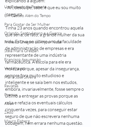
explicando a alguém:
Um Passado de Presente
- Ah, desculpe, sabe, é que eu sou muito 
inseguro.
Um Castelo Além do Tempo
Para Gostar de Ser Mulher
Tinha 23 anos quando encontrou aquela 
Orlando, Santo Amaro e a Guerra
que seria, de fato, a grande mulher da sua 
vida. Estava no último ano da faculdade 
Primeiro Chegam os Anjos - Natal
de administração de empresas e era 
Stela Maris Grespan
representante de uma indústria 
Francisco Assumpção
farmacêutica. A escola para ele era 
Vera Krausz
moleza porque, apesar da insegurança, 
sempre fora muito estudioso e 
Maria José Silveira
inteligente e se saía bem nos estudos, 
Revistas
embora, invariavelmente, fosse sempre o 
Poemas
último a entregar as provas porque as 
relia e refazia os eventuais cálculos 
Alvan
cinquenta vezes, para conseguir estar 
Zedu
seguro de que não escrevera nenhuma 
Mauro Fisberg
bobagem, nem errara nenhuma questão. 