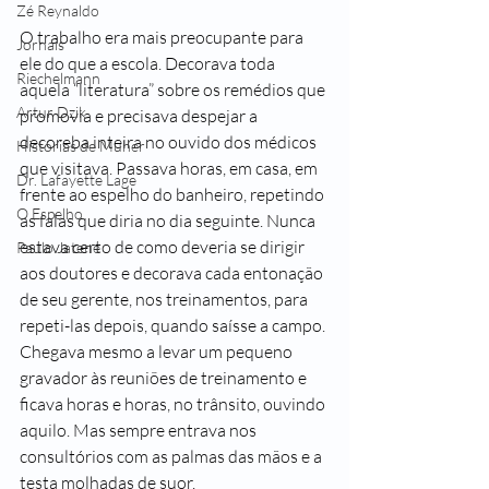
Zé Reynaldo
O trabalho era mais preocupante para 
Jornais
ele do que a escola. Decorava toda 
Riechelmann
aquela “literatura” sobre os remédios que 
Artur Dzik
promovia e precisava despejar a 
decoreba inteira no ouvido dos médicos 
Histórias de Muher
que visitava. Passava horas, em casa, em 
Dr. Lafayette Lage
frente ao espelho do banheiro, repetindo 
O Espelho
as falas que diria no dia seguinte. Nunca 
estava certo de como deveria se dirigir 
Paulo Jatene
aos doutores e decorava cada entonação 
de seu gerente, nos treinamentos, para 
repeti-las depois, quando saísse a campo. 
Chegava mesmo a levar um pequeno 
gravador às reuniões de treinamento e 
ficava horas e horas, no trânsito, ouvindo 
aquilo. Mas sempre entrava nos 
consultórios com as palmas das mãos e a 
testa molhadas de suor.