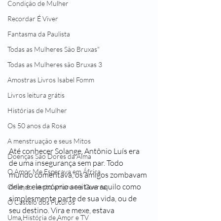
Condição de Mulher
Recordar É Viver
Fantasma da Paulista
Todas as Mulheres São Bruxas"
Todas as Mulheres são Bruxas 3
Amostras Livros Isabel Fomm
Livros leitura grátis
Histórias de Mulher
Os 50 anos da Rosa
A menstruação e seus Mitos
Até conhecer Solange, Antônio Luís era 
Doenças São Dores da Alma
de uma insegurança sem par. Todo 
O Amor Me Esperava em África
mundo comentava, os amigos zombavam 
dele, e ele próprio aceitava aquilo como 
Orlando, santo amaro e a Guerra
simplesmente parte de sua vida, ou de 
O Castelo dos Futuros
seu destino. Vira e mexe, estava 
Uma História de Amor e TV