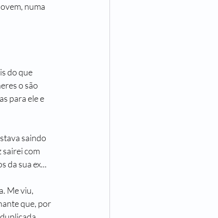
 jovem, numa 
is do que 
eres o são 
s para ele e 
stava saindo 
 sairei com 
 da sua ex...
. Me viu, 
hante que, por 
duplicada. 