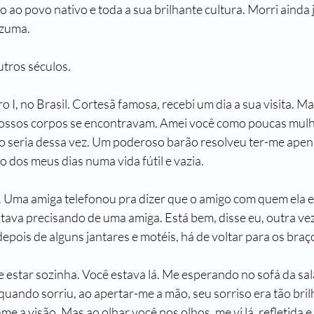
o ao povo nativo e toda a sua brilhante cultura. Morri ainda
ezuma.
tros séculos.
o I, no Brasil. Cortesã famosa, recebi um dia a sua visita. Ma
nossos corpos se encontravam. Amei você como poucas mulh
não seria dessa vez. Um poderoso barão resolveu ter-me apena
to dos meus dias numa vida fútil e vazia.
 Uma amiga telefonou pra dizer que o amigo com quem ela e
tava precisando de uma amiga. Está bem, disse eu, outra vez
pois de alguns jantares e motéis, há de voltar para os braços
estar sozinha. Você estava lá. Me esperando no sofá da sala
uando sorriu, ao apertar-me a mão, seu sorriso era tão bril
 a visão. Mas ao olhar você nos olhos, me vi lá, refletida e 