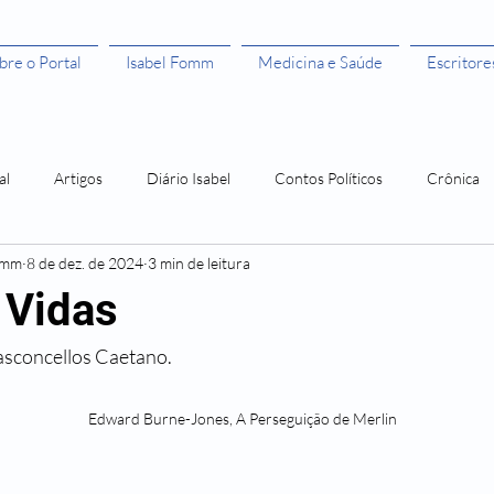
bre o Portal
Isabel Fomm
Medicina e Saúde
Escritore
al
Artigos
Diário Isabel
Contos Políticos
Crônica
omm
8 de dez. de 2024
3 min de leitura
aulista
Todas as Mulheres São Bruxas"
Todas as Mulheres são
 Vidas
asconcellos Caetano.
ivros leitura grátis
Histórias de Mulher
Os 50 anos da Rosa
                                                                                  Edward Burne-Jones, A Perseguição de Merlin
Amor Me Esperava em África
Orlando, santo amaro e a Guerra