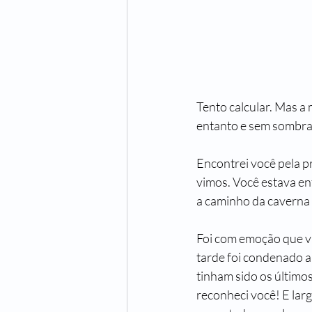
Tento calcular. Mas a 
entanto e sem sombra 
Encontrei você pela p
vimos. Você estava en
a caminho da caverna 
Foi com emoção que vi
tarde foi condenado a 
tinham sido os últimos
reconheci você! E larg