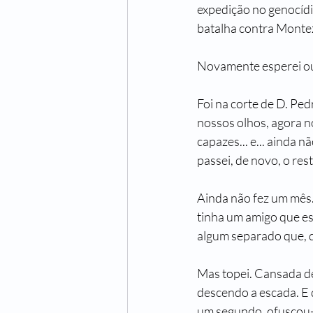
expedição no genocídi
batalha contra Mont
Novamente esperei ou
Foi na corte de D. Pedr
nossos olhos, agora 
capazes... e... ainda 
passei, de novo, o res
Ainda não fez um mês.
tinha um amigo que es
algum separado que, de
Mas topei. Cansada de 
descendo a escada. E q
um segundo, ofuscou-me