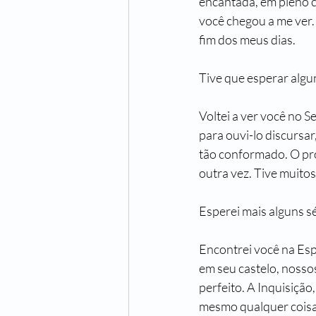
encantada, em pleno c
você chegou a me ver.
fim dos meus dias.
Tive que esperar algu
Voltei a ver você no 
para ouvi-lo discursa
tão conformado. O pro
outra vez. Tive muitos
Esperei mais alguns s
Encontrei você na Esp
em seu castelo, nosso
perfeito. A Inquisição
mesmo qualquer coisa