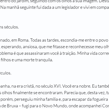
entro do jardim, seguindo com os olhos a sua imagem. Desta 
 Na manhã seguinte fui dada a um legislador e vivi em compan
ns séculos.
Senado, em Roma. Todas as tardes, escondia-me entre o povo 
r, esperando, ansiosa, que me fitasse e reconhecesse meu olh
blema é que assassinaram você à traição. Minha vida correu
 filhos e uma morte tranquila.
éculos.
anha, na era cristã, no século XVI. Você era nobre. Eu tamb
s olhos finalmente se encontraram. Parecia que, desta vez, t
, porém, perseguiu minha família e, para escapar da fogueira 
 de Bruxa – fugi para o Novo Mundo, onde acompanhei Cort