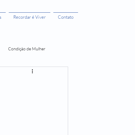
s
Recordar é Viver
Contato
Condição de Mulher
 Bruxas 3
A menstruação e seus Mitos
O Castelo dos Futuros