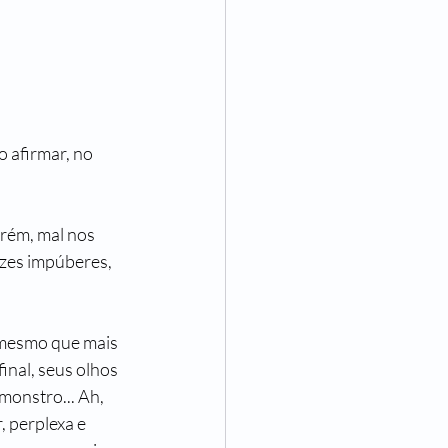
 afirmar, no 
rém, mal nos 
azes impúberes, 
 mesmo que mais 
inal, seus olhos 
monstro... Ah, 
 perplexa e 