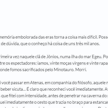
memória embolorada das eras torna a coisa mais difícil. Posso
de dúvida, que o conheço há coisa de uns três mil anos.
rimeira vez naquele clã de Jônios, numa ilha do mar Egeu. Po
tre os espectadores: íamos, vinte moças virgens e vinte rap
onde fomos sacrificados pelo Minotauro. Morri.
 você passar em Atenas, em companhia do filósofo, aquele
beber sicuta... É claro que reconheci você imediatamente. Af
 que fitei com intensidade, antes de penetrar na caverna do 
uei imediatamente o cesto que trazia no braço para estancar,