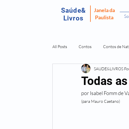
Saúde&
Janela da
So
Paulista
Livros
All Posts
Contos
Contos de Nat
SAUDE&LIVROS F
Recordar É Viver
Fantasma da P
Todas as
por Isabel Fomm de V
Amostras Livros Isabel Fomm
L
(para Mauro Caetano)
Doenças São Dores da Alma
O 