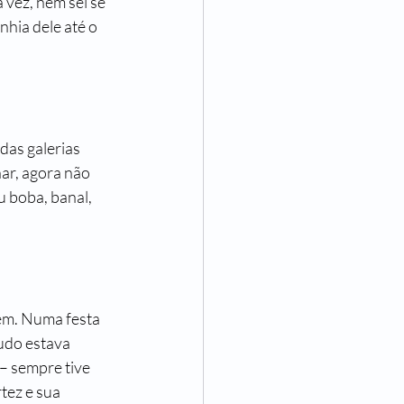
vez, nem sei se 
hia dele até o 
das galerias 
ar, agora não 
 boba, banal, 
ém. Numa festa 
udo estava 
– sempre tive 
ez e sua 