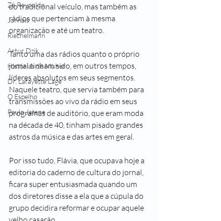
Zé Reynaldo
do tradicional veículo, mas também as 
rádios que pertenciam à mesma 
Jornais
organização e até um teatro. 
Riechelmann
Artur Dzik
Tanto uma das rádios quanto o próprio 
jornal tinham sido, em outros tempos, 
Histórias de Muher
líderes absolutos em seus segmentos. 
Dr. Lafayette Lage
Naquele teatro, que servia também para 
O Espelho
transmissões ao vivo da rádio em seus 
Paulo Jatene
programas de auditório, que eram moda 
na década de 40, tinham pisado grandes 
astros da música e das artes em geral.  
Por isso tudo, Flávia, que ocupava hoje a 
editoria do caderno de cultura do jornal, 
ficara super entusiasmada quando um 
dos diretores disse a ela que a cúpula do 
grupo decidira reformar e ocupar aquele 
velho casarão.