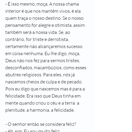
- É isso mesmo, moça. A nossa chama 
interior é que nos mantêm vivos, é ela 
quem traça o nosso destino. Se o nosso 
pensamento for alegre e otimista, assim 
também será a nossa vida. Se, ao 
contrário, for triste e derrotista, 
certamente não alcançaremos sucesso 
em coisa nenhuma. Eu lhe digo, moça, 
Deus não nos fez para sermos tristes, 
desconfiados, macambúzios, como esses 
abutres religiosos. Para eles, nós já 
nascemos cheios de culpa e de pecado. 
Pois eu digo que nascemos mas é para a 
felicidade. Era isso que Deus tinha em 
mente quando criou o céu e a terra: a 
plenitude, a harmonia, a felicidade.
- O senhor então se considera feliz?
- Ah, sim. Eu sou muito feliz.