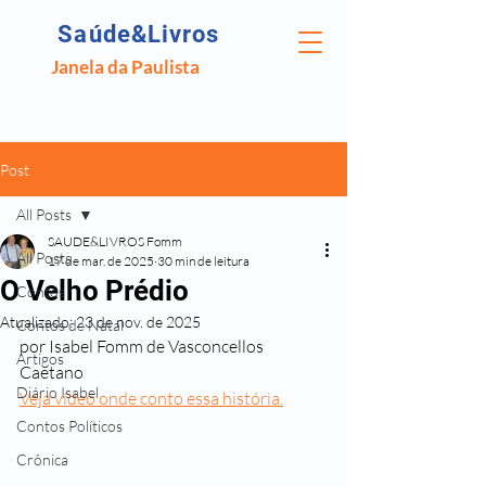
Saúde&Livros
Janela da Paulista
Post
All Posts
SAUDE&LIVROS Fomm
All Posts
17 de mar. de 2025
30 min de leitura
O Velho Prédio
Contos
Atualizado:
23 de nov. de 2025
Contos de Natal
por Isabel Fomm de Vasconcellos 
Artigos
Caetano
Diário Isabel
Veja vídeo onde conto essa história.
Contos Políticos
Crônica