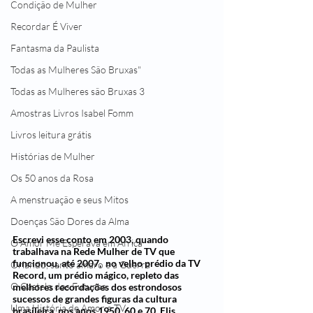
Condição de Mulher
Recordar É Viver
Fantasma da Paulista
Todas as Mulheres São Bruxas"
Todas as Mulheres são Bruxas 3
Amostras Livros Isabel Fomm
Livros leitura grátis
Histórias de Mulher
Os 50 anos da Rosa
A menstruação e seus Mitos
Doenças São Dores da Alma
Escrevi esse conto em 2003, quando 
O Amor Me Esperava em África
trabalhava na Rede Mulher de TV que 
funcionou, até 2007,  no velho prédio da TV 
Orlando, santo amaro e a Guerra
Record, um prédio mágico, repleto das 
O Castelo dos Futuros
melhores recordações dos estrondosos 
sucessos de grandes figuras da cultura 
Uma História de Amor e TV
brasileira, nos anos 1950, 60 e 70. Elis, 