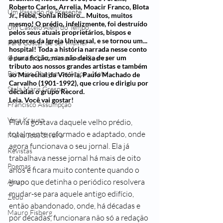
Roberto Carlos, Arrelia, Moacir Franco, Blota 
Um Passado de Presente
Jr., Hebe, Sonia Ribeiro... Muitos, muitos 
mesmo! O prédio, infelizmente, foi destruído 
Um Castelo Além do Tempo
pelos seus atuais proprietários, bispos e 
pastores da Igreja Universal, e se tornou um... 
Para Gostar de Ser Mulher
hospital! Toda a história narrada nesse conto 
é pura ficção, mas não deixa de ser um 
Orlando, Santo Amaro e a Guerra
tributo aos nossos grandes artistas e também 
Primeiro Chegam os Anjos - Natal
ao Marechal da Vitória, Paulo Machado de 
Carvalho (1901-1992), que criou e dirigiu por 
Stela Maris Grespan
décadas o grupo Record. 
Leia. Você vai gostar!
Francisco Assumpção
Vera Krausz
Flavia gostava daquele velho prédio, 
totalmente reformado e adaptado, onde 
Maria José Silveira
agora funcionava o seu jornal. Ela já 
Revistas
trabalhava nesse jornal há mais de oito 
Poemas
anos e ficara muito contente quando o 
grupo que detinha o periódico resolvera 
Alvan
mudar-se para aquele antigo edifício, 
Zedu
então abandonado, onde, há décadas e 
Mauro Fisberg
por décadas, funcionara não só a redação 