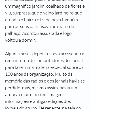
um magnífico jardim, coalhado de flores e 
viu, surpresa, que o velho jardineiro que 
atendia o bairro e trabalhava também 
para os seus pais, usava um nariz de 
palhaço. Acordou assustada e logo 
voltou a dormir.
Alguns meses depois, estava acessando a 
rede interna de computadores do  jornal 
para fazer uma matéria especial sobre os 
100 anos da organização. Muito da 
memória das rádios e dos jornais havia se 
perdido, mas, mesmo assim, havia um 
arquivo muito rico em imagens, 
informações e antigas edições dos 
jornais do grupo. De repente, na tela do 
seu computador, lá estava ele, o velho 
palhaço, e ela leu com espanto: